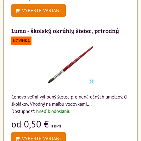
VYBERTE VARIANT
Luma - školský okrúhly štetec, prírodný
NOVINKA
Cenovo veľmi výhodný štetec pre nenáročných umelcov, či
školákov. Vhodný na maľbu vodovkami,...
Dostupnosť:
hneď k odoslaniu
od 0,50 €
s DPH
VYBERTE VARIANT