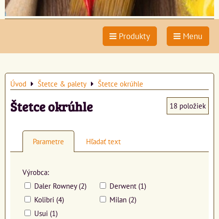
Produkty
Menu
Úvod
Štetce & palety
Štetce okrúhle
Štetce okrúhle
18
položiek
Parametre
Hľadať text
Výrobca:
Daler Rowney (2)
Derwent (1)
Kolibri (4)
Milan (2)
Usui (1)