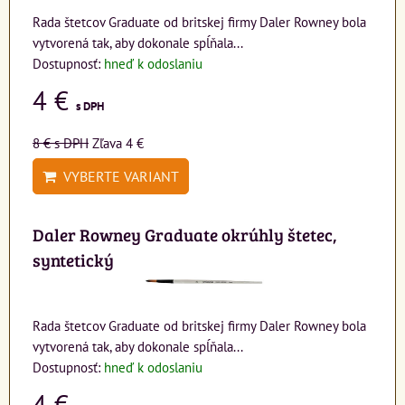
Rada štetcov Graduate od britskej firmy Daler Rowney bola
vytvorená tak, aby dokonale spĺňala...
Dostupnosť:
hneď k odoslaniu
4 €
s DPH
8 €
s DPH
Zľava 4 €
VYBERTE VARIANT
Daler Rowney Graduate okrúhly štetec,
syntetický
Rada štetcov Graduate od britskej firmy Daler Rowney bola
vytvorená tak, aby dokonale spĺňala...
Dostupnosť:
hneď k odoslaniu
4 €