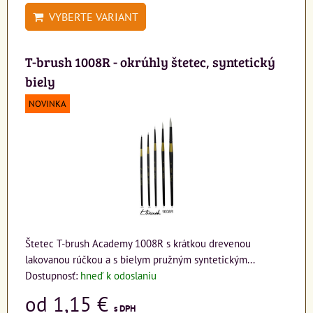
VYBERTE VARIANT
T-brush 1008R - okrúhly štetec, syntetický
biely
NOVINKA
Štetec T-brush Academy 1008R s krátkou drevenou
lakovanou rúčkou a s bielym pružným syntetickým...
Dostupnosť:
hneď k odoslaniu
od 1,15 €
s DPH