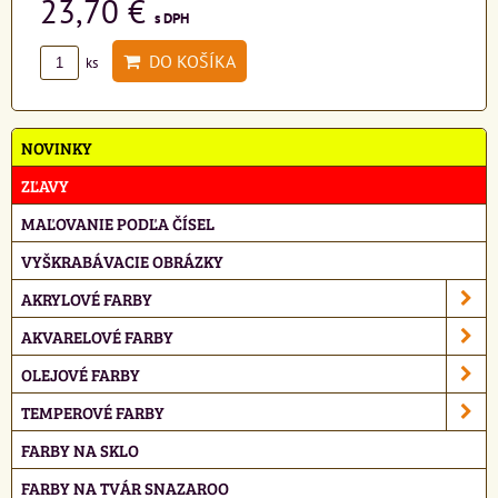
23,70 €
s DPH
DO KOŠÍKA
ks
NOVINKY
ZĽAVY
MAĽOVANIE PODĽA ČÍSEL
VYŠKRABÁVACIE OBRÁZKY
AKRYLOVÉ FARBY
AKVARELOVÉ FARBY
OLEJOVÉ FARBY
TEMPEROVÉ FARBY
FARBY NA SKLO
FARBY NA TVÁR SNAZAROO