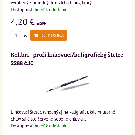
vyrobený z prírodných kozích chlpov, ktorý...
Dostupnosť:
hneď k odoslaniu
4,20 €
s DPH
DO KOŠÍKA
ks
Kolibri - profi linkovací/kaligrafický štetec
2288 č.10
Linkovací štetec (vhodný aj na kaligrafiu), kde vnútorné
chlpy sú čisto červené sobolie chlpy a...
Dostupnosť:
hneď k odoslaniu