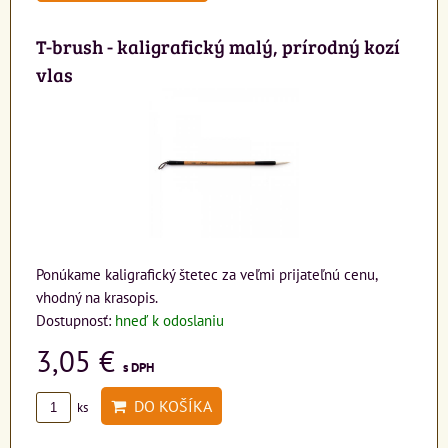
T-brush - kaligrafický malý, prírodný kozí
vlas
Ponúkame kaligrafický štetec za veľmi prijateľnú cenu,
vhodný na krasopis.
Dostupnosť:
hneď k odoslaniu
3,05 €
s DPH
DO KOŠÍKA
ks