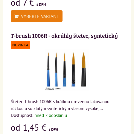
od 7 €
s DPH
VYBERTE VARIANT
T-brush 1006R - okrúhly štetec, syntetický
NOVINKA
Štetec T-brush 1006R s krátkou drevenou lakovanou
rúčkou a so zlatým syntetickým vlasom vysokej...
Dostupnosť:
hneď k odoslaniu
od 1,45 €
s DPH