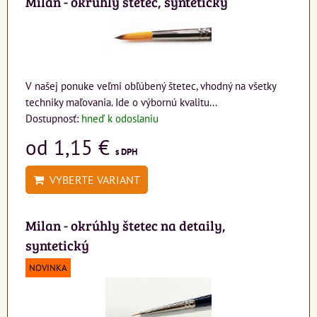
Milan - okrúhly štetec, syntetický
V našej ponuke veľmi obľúbený štetec, vhodný na všetky
techniky maľovania. Ide o výbornú kvalitu...
Dostupnosť:
hneď k odoslaniu
od 1,15 €
s DPH
VYBERTE VARIANT
Milan - okrúhly štetec na detaily,
syntetický
NOVINKA