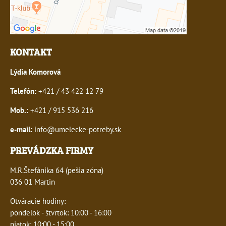
KONTAKT
Lýdia Komorová
Telefón:
+421 / 43 422 12 79
Mob.:
+421 / 915 536 216
e-mail:
info@umelecke-potreby.sk
PREVÁDZKA FIRMY
M.R.Štefánika 64 (pešia zóna)
036 01 Martin
Otváracie hodiny:
pondelok - štvrtok: 10:00 - 16:00
piatok: 10:00 - 15:00