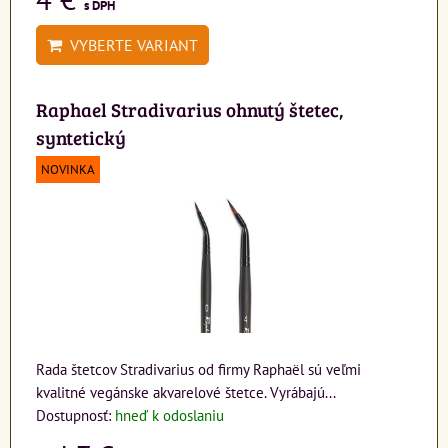
s DPH
VYBERTE VARIANT
Raphael Stradivarius ohnutý štetec,
syntetický
NOVINKA
Rada štetcov Stradivarius od firmy Raphaël sú veľmi
kvalitné vegánske akvarelové štetce. Vyrábajú...
Dostupnosť:
hneď k odoslaniu