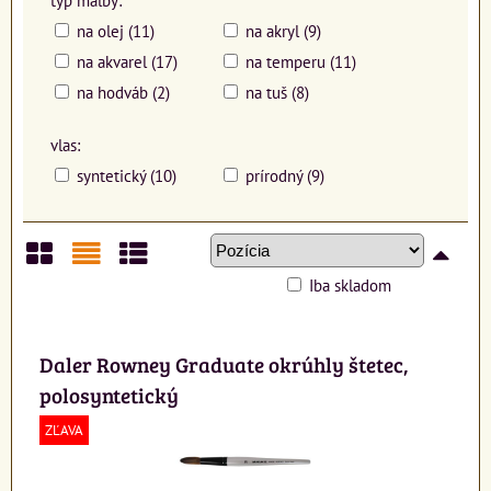
typ maľby:
na olej (11)
na akryl (9)
na akvarel (17)
na temperu (11)
na hodváb (2)
na tuš (8)
vlas:
syntetický (10)
prírodný (9)
Iba skladom
Mriežka
Zoznam
Tabuľka
Daler Rowney Graduate okrúhly štetec,
polosyntetický
ZĽAVA