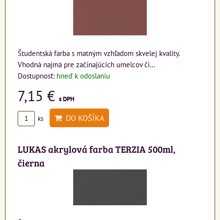
Študentská farba s matným vzhľadom skvelej kvality.
Vhodná najmä pre začínajúcich umelcov či...
Dostupnosť:
hneď k odoslaniu
7,15 €
s DPH
DO KOŠÍKA
ks
LUKAS akrylová farba TERZIA 500ml,
čierna