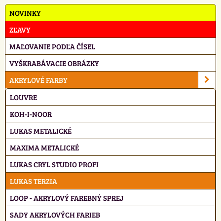
NOVINKY
ZĽAVY
MAĽOVANIE PODĽA ČÍSEL
VYŠKRABÁVACIE OBRÁZKY
AKRYLOVÉ FARBY
LOUVRE
KOH-I-NOOR
LUKAS METALICKÉ
MAXIMA METALICKÉ
LUKAS CRYL STUDIO PROFI
LUKAS TERZIA
LOOP - AKRYLOVÝ FAREBNÝ SPREJ
SADY AKRYLOVÝCH FARIEB