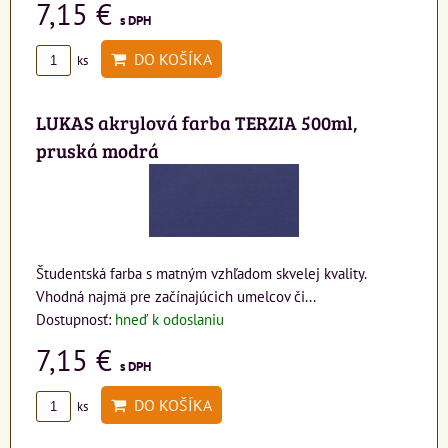
7,15 €
s DPH
DO KOŠÍKA
ks
LUKAS akrylová farba TERZIA 500ml,
pruská modrá
Študentská farba s matným vzhľadom skvelej kvality.
Vhodná najmä pre začínajúcich umelcov či...
Dostupnosť:
hneď k odoslaniu
7,15 €
s DPH
DO KOŠÍKA
ks