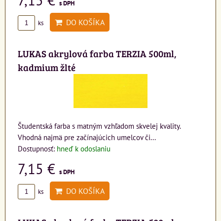
s DPH
DO KOŠÍKA
ks
LUKAS akrylová farba TERZIA 500ml,
kadmium žlté
Študentská farba s matným vzhľadom skvelej kvality.
Vhodná najmä pre začínajúcich umelcov či...
Dostupnosť:
hneď k odoslaniu
7,15 €
s DPH
DO KOŠÍKA
ks