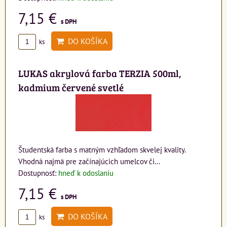
7,15 €
s DPH
DO KOŠÍKA
ks
LUKAS akrylová farba TERZIA 500ml,
kadmium červené svetlé
Študentská farba s matným vzhľadom skvelej kvality.
Vhodná najmä pre začínajúcich umelcov či...
Dostupnosť:
hneď k odoslaniu
7,15 €
s DPH
DO KOŠÍKA
ks