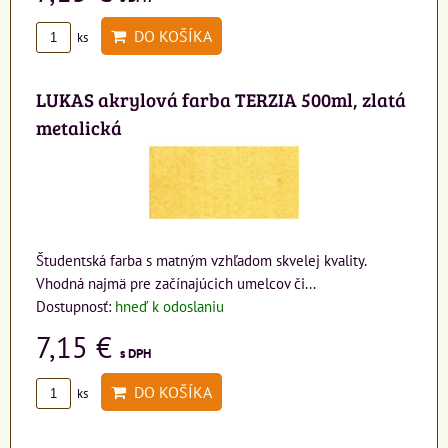
DO KOŠÍKA
ks
LUKAS akrylová farba TERZIA 500ml, zlatá
metalická
Študentská farba s matným vzhľadom skvelej kvality.
Vhodná najmä pre začínajúcich umelcov či...
Dostupnosť:
hneď k odoslaniu
7,15 €
s DPH
DO KOŠÍKA
ks