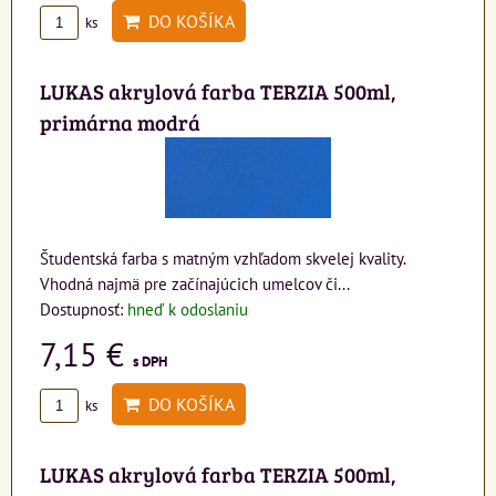
DO KOŠÍKA
ks
LUKAS akrylová farba TERZIA 500ml,
primárna modrá
Študentská farba s matným vzhľadom skvelej kvality.
Vhodná najmä pre začínajúcich umelcov či...
Dostupnosť:
hneď k odoslaniu
7,15 €
s DPH
DO KOŠÍKA
ks
LUKAS akrylová farba TERZIA 500ml,