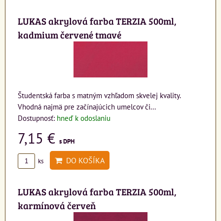
LUKAS akrylová farba TERZIA 500ml,
kadmium červené tmavé
Študentská farba s matným vzhľadom skvelej kvality.
Vhodná najmä pre začínajúcich umelcov či...
Dostupnosť:
hneď k odoslaniu
7,15 €
s DPH
DO KOŠÍKA
ks
LUKAS akrylová farba TERZIA 500ml,
karmínová červeň