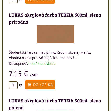
LUKAS akrylová farba TERZIA 500ml, siena
prírodná
Študentská farba s matným vzhľadom skvelej kvality.
Vhodná najmä pre začínajúcich umelcov či...
Dostupnosť:
hneď k odoslaniu
7,15 €
s DPH
DO KOŠÍKA
ks
LUKAS akrylová farba TERZIA 500ml, siena
pálená