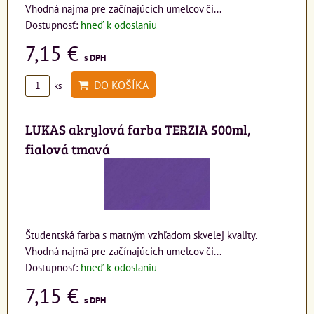
Vhodná najmä pre začínajúcich umelcov či...
Dostupnosť:
hneď k odoslaniu
7,15 €
s DPH
DO KOŠÍKA
ks
LUKAS akrylová farba TERZIA 500ml,
fialová tmavá
Študentská farba s matným vzhľadom skvelej kvality.
Vhodná najmä pre začínajúcich umelcov či...
Dostupnosť:
hneď k odoslaniu
7,15 €
s DPH