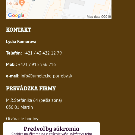
KONTAKT
Lýdia Komorová
Telefón:
+421 / 43 422 12 79
Mob.:
+421 / 915 536 216
e-mail:
info@umelecke-potreby.sk
PREVÁDZKA FIRMY
M.R.Štefánika 64 (pešia zóna)
036 01 Martin
Otváracie hodiny:
pondelok - štvrtok: 10:00 - 16:00
Predvoľby súkromia
piatok: 10:00 - 15:00
Cookies používame na zlepšenie vašej návštevy tejto