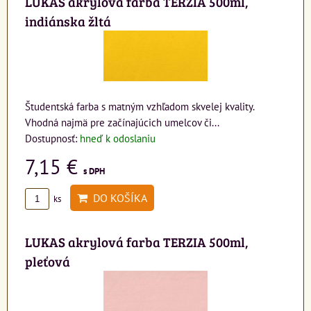
LUKAS akrylová farba TERZIA 500ml,
indiánska žltá
Študentská farba s matným vzhľadom skvelej kvality.
Vhodná najmä pre začínajúcich umelcov či...
Dostupnosť:
hneď k odoslaniu
7,15 €
s DPH
DO KOŠÍKA
ks
LUKAS akrylová farba TERZIA 500ml,
pleťová