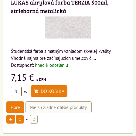
LUKAS akrylová farba TERZIA 500ml,
strieborná metalická
Študentská farba s matným vzhľadom skvelej kvality.
Vhodná najmä pre začínajúcich umelcov či...
Dostupnosť:
hneď k odoslaniu
7,15 €
s DPH
DO KOŠÍKA
ks
Hore
Nie sú žiadne ďalšie produkty.
1
2