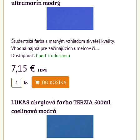
ultramarín modrý
Študentská farba s matným vzhľadom skvelej kvality.
Vhodná najmä pre začínajúcich umelcov či...
Dostupnosť:
hneď k odoslaniu
7,15 €
s DPH
DO KOŠÍKA
ks
LUKAS akrylová farba TERZIA 500ml,
coelinová modrá