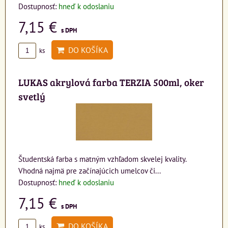
Dostupnosť:
hneď k odoslaniu
7,15 €
s DPH
DO KOŠÍKA
ks
LUKAS akrylová farba TERZIA 500ml, oker
svetlý
Študentská farba s matným vzhľadom skvelej kvality.
Vhodná najmä pre začínajúcich umelcov či...
Dostupnosť:
hneď k odoslaniu
7,15 €
s DPH
DO KOŠÍKA
ks