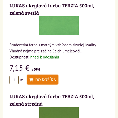
LUKAS akrylová farba TERZIA 500ml,
zelená svetlá
Študentská farba s matným vzhľadom skvelej kvality.
Vhodná najmä pre začínajúcich umelcov či...
Dostupnosť:
hneď k odoslaniu
7,15 €
s DPH
DO KOŠÍKA
ks
LUKAS akrylová farba TERZIA 500ml,
zelená stredná