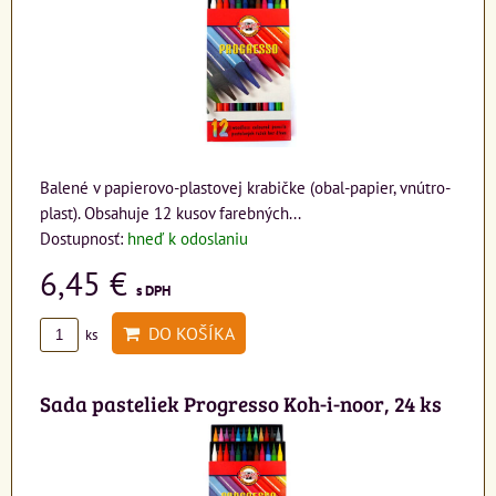
Balené v papierovo-plastovej krabičke (obal-papier, vnútro-
plast). Obsahuje 12 kusov farebných...
Dostupnosť:
hneď k odoslaniu
6,45 €
s DPH
DO KOŠÍKA
ks
Sada pasteliek Progresso Koh-i-noor, 24 ks