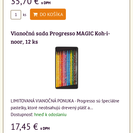
35,70 €
s DPH
DO KOŠÍKA
ks
Vianočná sada Progresso MAGIC Koh-i-
noor, 12 ks
LIMITOVANÁ VIANOČNÁ PONUKA - Progresso sú špeciálne
pastelky, ktoré neobsahujú drevený plášť a...
Dostupnosť:
hneď k odoslaniu
17,45 €
s DPH