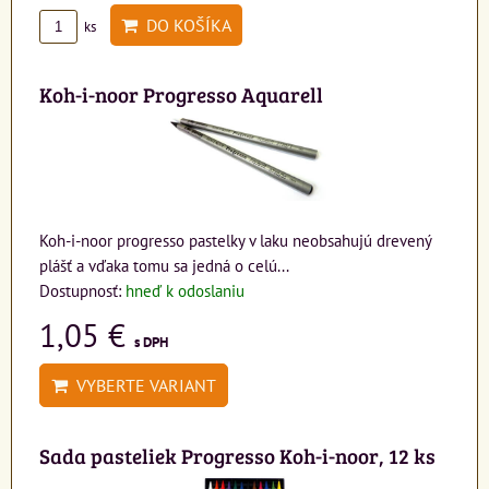
DO KOŠÍKA
ks
Koh-i-noor Progresso Aquarell
Koh-i-noor progresso pastelky v laku neobsahujú drevený
plášť a vďaka tomu sa jedná o celú...
Dostupnosť:
hneď k odoslaniu
1,05 €
s DPH
VYBERTE VARIANT
Sada pasteliek Progresso Koh-i-noor, 12 ks