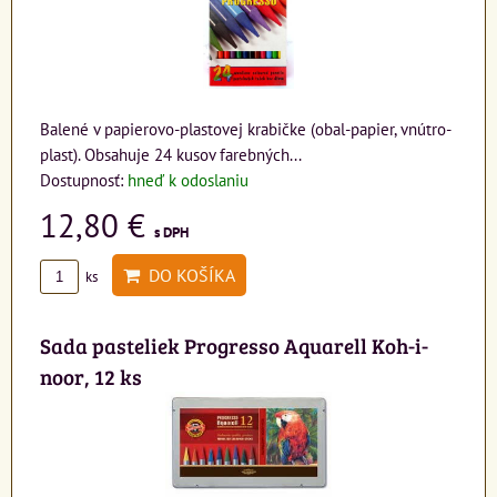
Balené v papierovo-plastovej krabičke (obal-papier, vnútro-
plast). Obsahuje 24 kusov farebných...
Dostupnosť:
hneď k odoslaniu
12,80 €
s DPH
DO KOŠÍKA
ks
Sada pasteliek Progresso Aquarell Koh-i-
noor, 12 ks