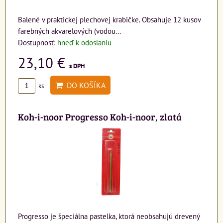
Balené v praktickej plechovej krabičke. Obsahuje 12 kusov
farebných akvarelových (vodou...
Dostupnosť:
hneď k odoslaniu
23,10 €
s DPH
DO KOŠÍKA
ks
Koh-i-noor Progresso Koh-i-noor, zlatá
Progresso je špeciálna pastelka, ktorá neobsahujú drevený