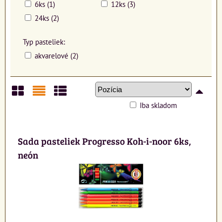
6ks (1)
12ks (3)
24ks (2)
Typ pasteliek:
akvarelové (2)
Iba skladom
Mriežka
Zoznam
Tabuľka
Sada pasteliek Progresso Koh-i-noor 6ks,
neón