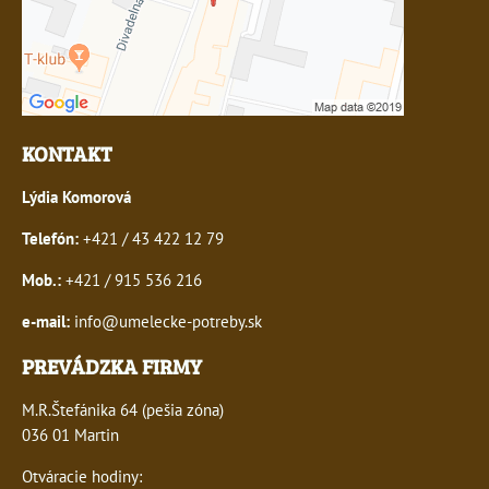
KONTAKT
Lýdia Komorová
Telefón:
+421 / 43 422 12 79
Mob.:
+421 / 915 536 216
e-mail:
info@umelecke-potreby.sk
PREVÁDZKA FIRMY
M.R.Štefánika 64 (pešia zóna)
036 01 Martin
Otváracie hodiny: