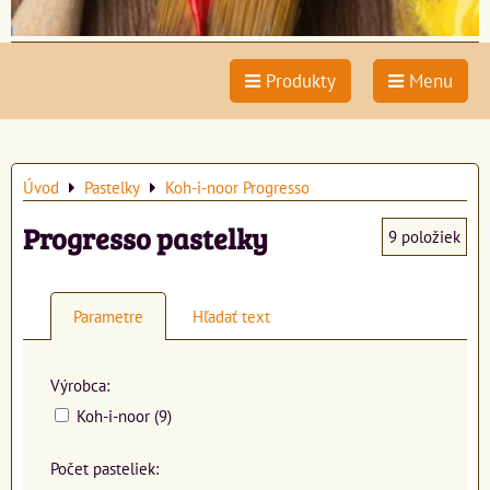
Produkty
Menu
Úvod
Pastelky
Koh-i-noor Progresso
Progresso pastelky
9
položiek
Parametre
Hľadať text
Výrobca:
Koh-i-noor (9)
Počet pasteliek: