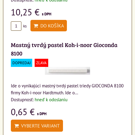
10,25 €
s DPH
DO KOŠÍKA
ks
Mastný tvrdý pastel Koh-i-noor Gioconda
8100
DOPREDAJ
ZĽAVA
Ide o vynikajúci mastný tvrdý pastel triedy GIOCONDA 8100
firmy Koh-i-noor Hardtmuth. Ide o...
Dostupnosť:
hneď k odoslaniu
0,65 €
s DPH
VYBERTE VARIANT