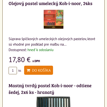
Olejový pastel umelecký Koh-i-noor, 24ks
Súprava špičkových umeleckých olejových pastelov, ktoré
sú vhodné pre podklad pre maľbu na...
Dostupnosť:
hneď k odoslaniu
17,80 €
s DPH
DO KOŠÍKA
ks
Mastný tvrdý pastel Koh-i-noor - odtiene
šedej, 2x6 ks - hranatý