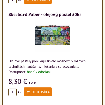
Eberhard Faber - olejový pastel 50ks
Olejové pastely ponúkajú skvelé možnosti v rôznych
technikách nanášania, miešania a spracovania....
Dostupnosť:
hneď k odoslaniu
8,30 €
s DPH
DO KOŠÍKA
ks