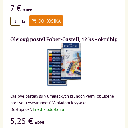
7 €
s DPH
DO KOŠÍKA
ks
Olejový pastel Faber-Castell, 12 ks - okrúhly
Olejové pastely sú v umeleckých kruhoch veľmi obľúbené
pre svoju všestrannosť. Vzhľadom k vysokej...
Dostupnosť:
hneď k odoslaniu
5,25 €
s DPH