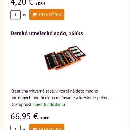
4,20 €
s DPH
DO KOŠÍKA
ks
Detská umelecká sada, 168ks
Kreatívna výtvarná sada, v ktorej nájdete mnoho
potrebných pomôcok na maľovanie a kreslenie pekne...
Dostupnosť:
hneď k odoslaniu
66,95 €
s DPH
DO KOŠÍKA
ks