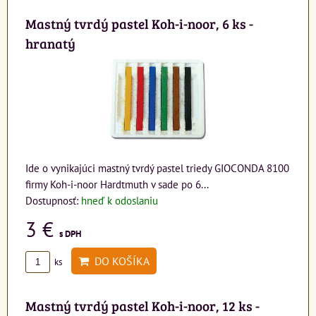
Mastný tvrdý pastel Koh-i-noor, 6 ks -
hranatý
Ide o vynikajúci mastný tvrdý pastel triedy GIOCONDA 8100
firmy Koh-i-noor Hardtmuth v sade po 6...
Dostupnosť:
hneď k odoslaniu
3 €
s DPH
DO KOŠÍKA
ks
Mastný tvrdý pastel Koh-i-noor, 12 ks -