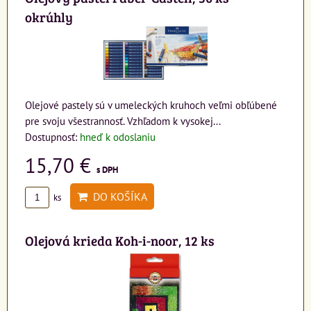
okrúhly
Olejové pastely sú v umeleckých kruhoch veľmi obľúbené
pre svoju všestrannosť. Vzhľadom k vysokej...
Dostupnosť:
hneď k odoslaniu
15,70 €
s DPH
DO KOŠÍKA
ks
Olejová krieda Koh-i-noor, 12 ks