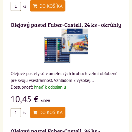
DO KOŠÍKA
ks
Olejový pastel Faber-Castell, 24 ks - okrúhly
Olejové pastely sú v umeleckých kruhoch veľmi obľúbené
pre svoju všestrannosť. Vzhľadom k vysokej...
Dostupnosť:
hneď k odoslaniu
10,45 €
s DPH
DO KOŠÍKA
ks
Olejový pastel Faber-Castell, 36 ks -