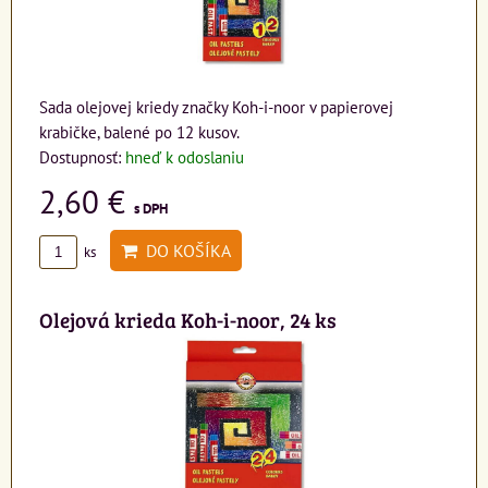
Sada olejovej kriedy značky Koh-i-noor v papierovej
krabičke, balené po 12 kusov.
Dostupnosť:
hneď k odoslaniu
2,60 €
s DPH
DO KOŠÍKA
ks
Olejová krieda Koh-i-noor, 24 ks