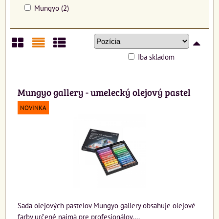
Mungyo (2)
Iba skladom
Mriežka
Zoznam
Tabuľka
Mungyo gallery - umelecký olejový pastel
NOVINKA
Sada olejových pastelov Mungyo gallery obsahuje olejové
farby určené najmä pre profesionálov....