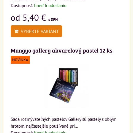
Dostupnosť:
hneď k odoslaniu
od 5,40 €
s DPH
VYBERTE VARIANT
Mungyo gallery akvarelový pastel 12 ks
NOVINKA
Sada rozmývateľných pastelov Gallery sú pastely s oblým
hrotom, najčastejšie používané pri...
Dostupnosť:
hneď k odoslaniu