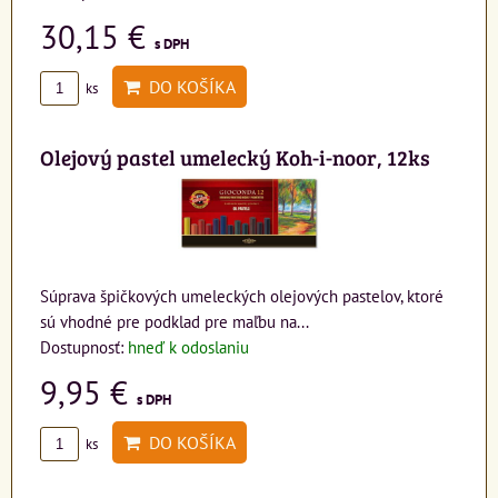
30,15 €
s DPH
DO KOŠÍKA
ks
Olejový pastel umelecký Koh-i-noor, 12ks
Súprava špičkových umeleckých olejových pastelov, ktoré
sú vhodné pre podklad pre maľbu na...
Dostupnosť:
hneď k odoslaniu
9,95 €
s DPH
DO KOŠÍKA
ks