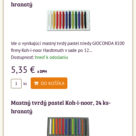
hranatý
Ide o vynikajúci mastný tvrdý pastel triedy GIOCONDA 8100
firmy Koh-i-noor Hardtmuth v sade po 12...
Dostupnosť:
hneď k odoslaniu
5,35 €
s DPH
DO KOŠÍKA
ks
Mastný tvrdý pastel Koh-i-noor, 24 ks-
hranatý