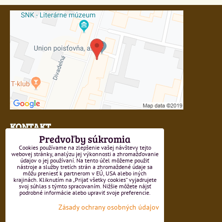
KONTAKT
Predvoľby súkromia
Lýdia Komorová
Cookies používame na zlepšenie vašej návštevy tejto
webovej stránky, analýzu jej výkonnosti a zhromažďovanie
údajov o jej používaní. Na tento účel môžeme použiť
Telefón:
+421 / 43 422 12 79
nástroje a služby tretích strán a zhromaždené údaje sa
môžu preniesť k partnerom v EÚ, USA alebo iných
krajinách. Kliknutím na „Prijať všetky cookies“ vyjadrujete
Mob.:
+421 / 915 536 216
svoj súhlas s týmto spracovaním. Nižšie môžete nájsť
podrobné informácie alebo upraviť svoje preferencie.
e-mail:
info@umelecke-potreby.sk
Zásady ochrany osobných údajov