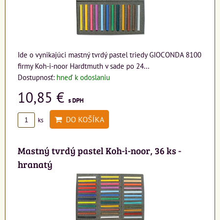
Ide o vynikajúci mastný tvrdý pastel triedy GIOCONDA 8100
firmy Koh-i-noor Hardtmuth v sade po 24...
Dostupnosť:
hneď k odoslaniu
10,85 €
s DPH
DO KOŠÍKA
ks
Mastný tvrdý pastel Koh-i-noor, 36 ks -
hranatý