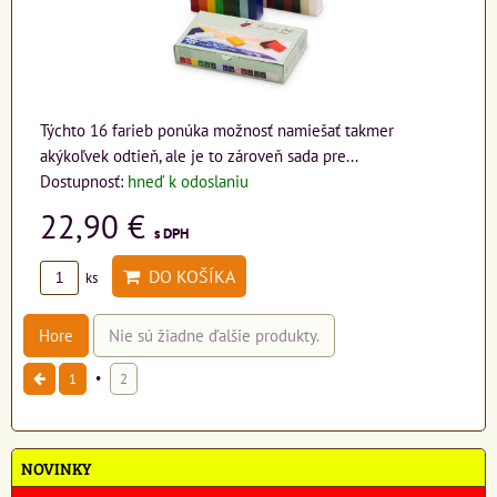
Týchto 16 farieb ponúka možnosť namiešať takmer
akýkoľvek odtieň, ale je to zároveň sada pre...
Dostupnosť:
hneď k odoslaniu
22,90 €
s DPH
DO KOŠÍKA
ks
Hore
Nie sú žiadne ďalšie produkty.
1
2
NOVINKY