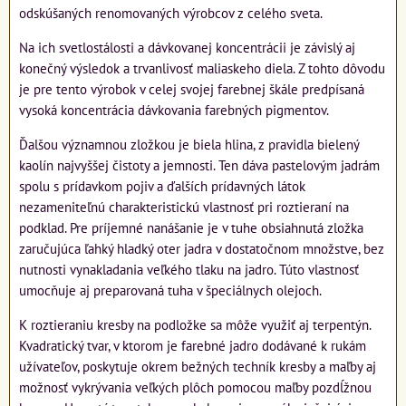
odskúšaných renomovaných výrobcov z celého sveta.
Na ich svetlostálosti a dávkovanej koncentrácii je závislý aj
konečný výsledok a trvanlivosť maliaskeho diela. Z tohto dôvodu
je pre tento výrobok v celej svojej farebnej škále predpísaná
vysoká koncentrácia dávkovania farebných pigmentov.
Ďalšou významnou zložkou je biela hlina, z pravidla bielený
kaolín najvyššej čistoty a jemnosti. Ten dáva pastelovým jadrám
spolu s prídavkom pojiv a ďalších prídavných látok
nezameniteľnú charakteristickú vlastnosť pri roztieraní na
podklad. Pre príjemné nanášanie je v tuhe obsiahnutá zložka
zaručujúca ľahký hladký oter jadra v dostatočnom množstve, bez
nutnosti vynakladania veľkého tlaku na jadro. Túto vlastnosť
umocňuje aj preparovaná tuha v špeciálnych olejoch.
K roztieraniu kresby na podložke sa môže využiť aj terpentýn.
Kvadratický tvar, v ktorom je farebné jadro dodávané k rukám
užívateľov, poskytuje okrem bežných techník kresby a maľby aj
možnosť vykrývania veľkých plôch pomocou maľby pozdĺžnou