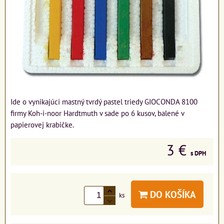
Ide o vynikajúci mastný tvrdý pastel triedy GIOCONDA 8100
firmy Koh-i-noor Hardtmuth v sade po 6 kusov, balené v
papierovej krabičke.
3 €
s DPH
DO KOŠÍKA
ks