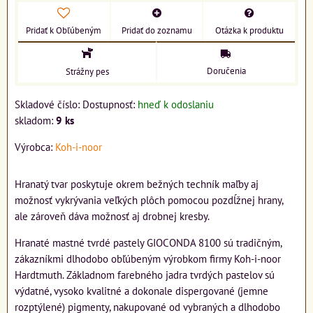
Pridať k Obľúbeným
Pridať do zoznamu
Otázka k produktu
Doručenia
Strážny pes
Skladové číslo:
Dostupnosť:
hneď k odoslaniu
skladom:
9
ks
Výrobca:
Koh-i-noor
Hranatý tvar poskytuje okrem bežných techník maľby aj
možnosť vykrývania veľkých plôch pomocou pozdĺžnej hrany,
ale zároveň dáva možnosť aj drobnej kresby.
Hranaté mastné tvrdé pastely GIOCONDA 8100 sú tradičným,
zákazníkmi dlhodobo obľúbeným výrobkom firmy Koh-i-noor
Hardtmuth. Základnom farebného jadra tvrdých pastelov sú
výdatné, vysoko kvalitné a dokonale dispergované (jemne
rozptýlené) pigmenty, nakupované od vybraných a dlhodobo