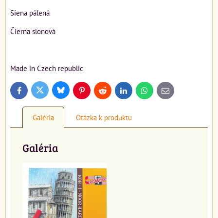
Siena pálená
Čierna slonová
Made in Czech republic
Bluesky
Twitter
Facebook
Pinterest
Reddit
LinkedIn
WhatsApp
E-
mail
Galéria
Otázka k produktu
Galéria