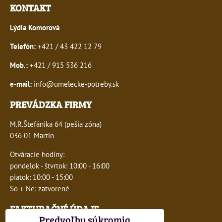
KONTAKT
Lýdia Komorová
Telefón:
+421 / 43 422 12 79
Mob.:
+421 / 915 536 216
e-mail:
info@umelecke-potreby.sk
PREVÁDZKA FIRMY
M.R.Štefánika 64 (pešia zóna)
036 01 Martin
Otváracie hodiny:
pondelok - štvrtok: 10:00 - 16:00
piatok: 10:00 - 15:00
So + Ne: zatvorené
FAKTURAČNÉ ÚDAJE
Predvoľby súkromia