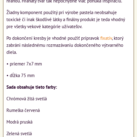
hranou. Hranatý tvar tak nepochybne viac ponúka inšpiráciu.
Žiadny komponent použitý pri výrobe pastela neobsahuje
toxické či inak škodlivé látky a finálny produkt je teda vhodný
pre všetky vekové kategórie užívateľov.
Po dokončení kresby je vhodné použiť prípravok
fixatív
, ktorý
zabráni následnému rozmazávaniu dokončeného výtvarného
diela.
• priemer 7x7 mm
• dĺžka 75 mm
Sada obsahuje tieto farby:
Chrómová žltá svetlá
Rumelka červená
Modrá pruská
Zelená svetlá