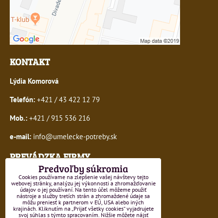
KONTAKT
Lýdia Komorová
Telefón:
+421 / 43 422 12 79
Mob.:
+421 / 915 536 216
e-mail:
info@umelecke-potreby.sk
PREVÁDZKA FIRMY
Predvoľby súkromia
M.R.Štefánika 64 (pešia zóna)
Cookies používame na zlepšenie vašej návštevy tejto
webovej stránky, analýzu jej výkonnosti a zhromažďovanie
036 01 Martin
údajov o jej používaní. Na tento účel môžeme použiť
nástroje a služby tretích strán a zhromaždené údaje sa
môžu preniesť k partnerom v EÚ, USA alebo iných
Otváracie hodiny:
krajinách. Kliknutím na „Prijať všetky cookies“ vyjadrujete
svoj súhlas s týmto spracovaním. Nižšie môžete nájsť
pondelok - štvrtok: 10:00 - 16:00