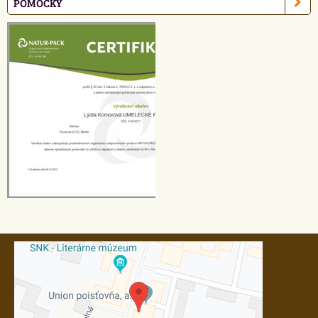
POMÔCKY