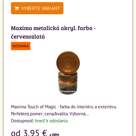
VYBERTE VARIANT
Maxima metalická akryl. farba -
červenozlatá
NOVINKA
Maxima Touch of Magic - farba do interiéru a exteriéru.
Perfektný pomer: cena/kvalita. Výborná...
Dostupnosť:
hneď k odoslaniu
od 3,95 €
s DPH