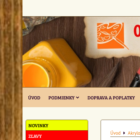
ÚVOD
PODMIENKY
DOPRAVA A POPLATKY
NOVINKY
Úvod
Akrylo
ZĽAVY