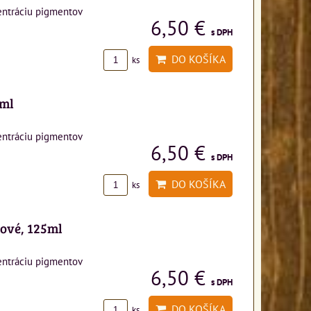
entráciu pigmentov
6,50 €
s DPH
DO KOŠÍKA
ks
5ml
entráciu pigmentov
6,50 €
s DPH
DO KOŠÍKA
ks
žové, 125ml
entráciu pigmentov
6,50 €
s DPH
DO KOŠÍKA
ks