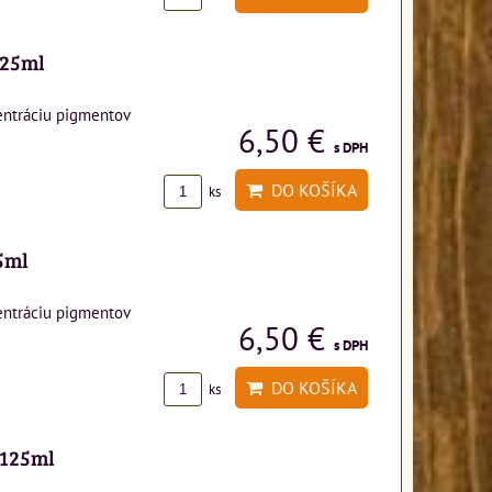
125ml
entráciu pigmentov
6,50 €
s DPH
DO KOŠÍKA
ks
25ml
entráciu pigmentov
6,50 €
s DPH
DO KOŠÍKA
ks
 125ml