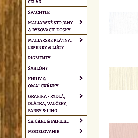
ŠELAK
Mriežka
Zoz
ŠPACHTLE
MALIARSKÉ STOJANY
& RYSOVACIE DOSKY
MALIARSKE PLÁTNA,
LEPENKY & LIŠTY
PIGMENTY
ŠABLÓNY
KNIHY &
OMAĽOVÁNKY
GRAFIKA - RYDLÁ,
DLÁTKA, VALČEKY,
FARBY & LINO
SKICÁRE & PAPIERE
MODELOVANIE