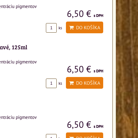
entráciu pigmentov
6,50 €
s DPH
DO KOŠÍKA
ks
mavé, 125ml
entráciu pigmentov
6,50 €
s DPH
DO KOŠÍKA
ks
entráciu pigmentov
6,50 €
s DPH