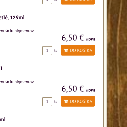
etlé, 125ml
entráciu pigmentov
6,50 €
s DPH
DO KOŠÍKA
ks
l
entráciu pigmentov
6,50 €
s DPH
DO KOŠÍKA
ks
5ml