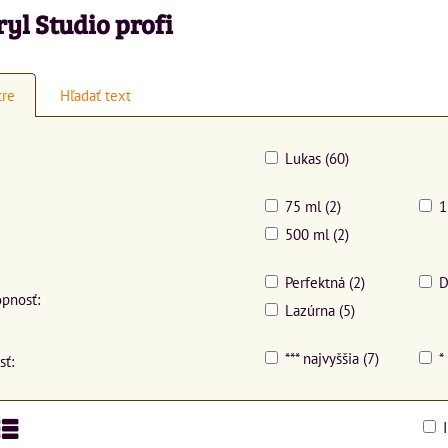
yl Studio profi
tre
Hľadať text
Lukas (60)
75 ml (2)
1
500 ml (2)
Perfektná (2)
D
opnosť:
Lazúrna (5)
*** najvyššia (7)
*
sť: