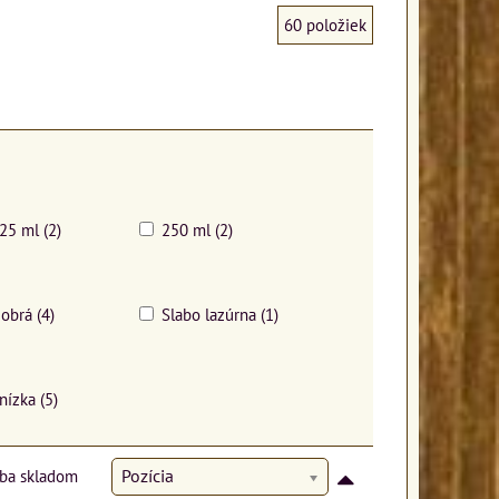
60
položiek
25 ml (2)
250 ml (2)
obrá (4)
Slabo lazúrna (1)
 nízka (5)
Iba skladom
Pozícia