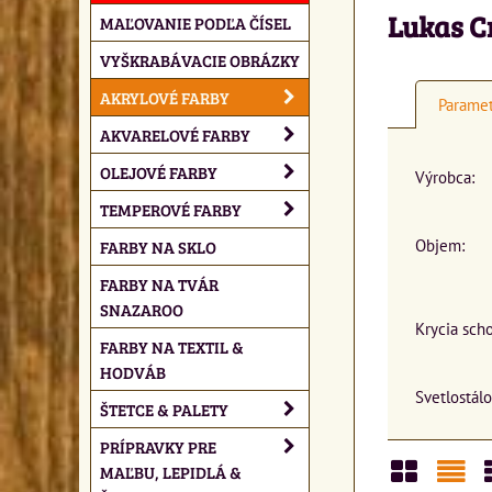
Lukas Cr
MAĽOVANIE PODĽA ČÍSEL
VYŠKRABÁVACIE OBRÁZKY
AKRYLOVÉ FARBY
Parame
AKVARELOVÉ FARBY
OLEJOVÉ FARBY
Výrobca:
TEMPEROVÉ FARBY
Objem:
FARBY NA SKLO
FARBY NA TVÁR
SNAZAROO
Krycia sch
FARBY NA TEXTIL &
HODVÁB
Svetlostálo
ŠTETCE & PALETY
PRÍPRAVKY PRE
MAĽBU, LEPIDLÁ &