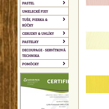
PASTEL
UMELECKÉ FIXY
TUŠE, PIERKA &
RÚČKY
CERUZKY & UHLÍKY
PASTELKY
DECOUPAGE - SERVÍTKOVÁ
TECHNIKA
POMÔCKY