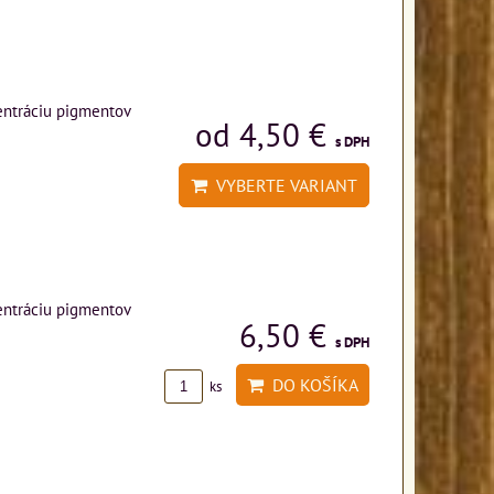
entráciu pigmentov
od 4,50 €
s DPH
VYBERTE VARIANT
entráciu pigmentov
6,50 €
s DPH
DO KOŠÍKA
ks