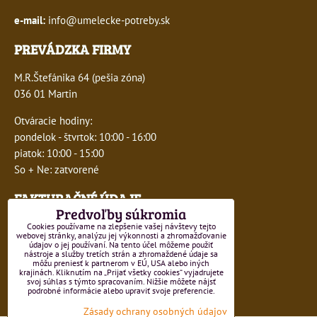
e-mail:
info@umelecke-potreby.sk
PREVÁDZKA FIRMY
M.R.Štefánika 64 (pešia zóna)
036 01 Martin
Otváracie hodiny:
pondelok - štvrtok: 10:00 - 16:00
piatok: 10:00 - 15:00
So + Ne: zatvorené
FAKTURAČNÉ ÚDAJE
Predvoľby súkromia
IČO:
41243277
Cookies používame na zlepšenie vašej návštevy tejto
webovej stránky, analýzu jej výkonnosti a zhromažďovanie
údajov o jej používaní. Na tento účel môžeme použiť
DIČ:
1047749593
nástroje a služby tretích strán a zhromaždené údaje sa
môžu preniesť k partnerom v EÚ, USA alebo iných
krajinách. Kliknutím na „Prijať všetky cookies“ vyjadrujete
IČ DPH:
SK1047749593
svoj súhlas s týmto spracovaním. Nižšie môžete nájsť
podrobné informácie alebo upraviť svoje preferencie.
Číslo živnostenského registra 550-15499
Zásady ochrany osobných údajov