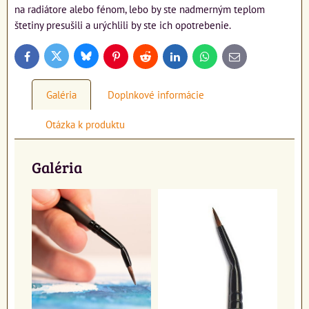
na radiátore alebo fénom, lebo by ste nadmerným teplom
štetiny presušili a urýchlili by ste ich opotrebenie.
Bluesky
Twitter
Facebook
Pinterest
Reddit
LinkedIn
WhatsApp
E-
mail
Galéria
Doplnkové informácie
Otázka k produktu
Galéria