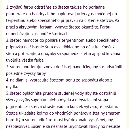
1. zvyšnú farbu odstráňte zo štetca tak, že ho poriadne
poutierate do handry alebo papierovej utierky, namočenej do
terpentínu alebo špeciálneho prípravku na čistenie štetcov. Po
práci s akrylovými farbami vymyte štetce okamžite. Farbu
nenechávajte zaschnúť v štetinách.
2. štetec namočte do pohára s terpentínom alebo špeciálneho
prípravku na čistenie štetcov a dôkladne ho očistite. Konček
štetca pritláčajte o dno, aby sa spomedzi štetín aj spod kovania
uvoľnila všetka farba.
3. štetec poutierajte znovu do čistej handričky, aby ste odstránili
posledné zvyšky farby.
4. na dlani si vypracujte štetcom penu zo saponátu alebo z
mydla.
5. štetec opláchnite prúdom studenej vody, aby ste odstránili
všetky zvyšky saponátu alebo mydla a neostala ani stopa
pigmentu. Zo štetca otraste vodu a konček vytvarujte prstami.
Štetce ukladajte kolmo do vhodných pohárov a štetiny smerom
hore. Kým štetec odložíte, musí byť dokonale vysušený, aby
nesplesnivel. Sušenie sa nesnažte urýchľovať. Nikdy ho nesušte