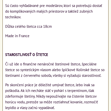
Sú často vyhľadávané pre modelárov, ktorí sa potrebujú dostať
do komplikovaných malých priestorov a taktiež zubných
technikov.
Dĺžka celého štetca cca 18cm
Made in France
STAROSTLIVOSŤ O ŠTETCE
Či už ide o finančne nenáročné štetinové štetce, špeciálne
štetce so syntetickým vlasom alebo špičkové Kolinské štetce so
štetinami z červeného soboľa, všetky si vyžadujú starostlivosť.
Po skončení práce je dôležité umývať štetce, lebo inak sa
poškodia. Ak ich necháte stáť v pohári s terpentínom, tlak
zdeformuje štetiny. Nikdy nepoužívajte na čistenie štetcov
horúcu vodu, pretože sa môže roztiahnuť kovanie, rozmočiť
lepidlo a vlasy začnú vypadávať.