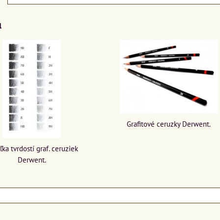
a
Grafitové ceruzky Derwent.
ľka tvrdostí graf. ceruziek
Derwent.