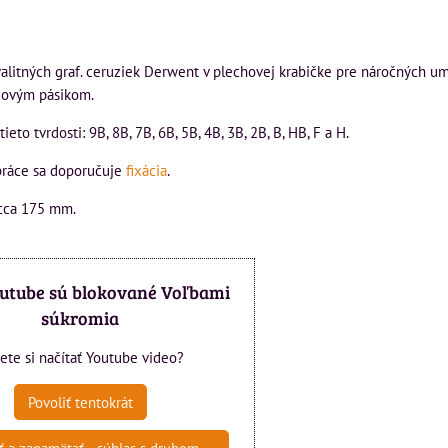
alitných graf. ceruziek Derwent v plechovej krabičke pre náročných u
žovým pásikom.
eto tvrdosti: 9B, 8B, 7B, 6B, 5B, 4B, 3B, 2B, B, HB, F a H.
práce sa doporučuje
fixácia
.
 cca 175 mm.
outube sú blokované Voľbami
súkromia
jete si načítať Youtube video?
Povoliť tentokrát