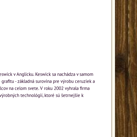
 Keswick v Anglicku. Keswick sa nachádza v samom
 grafitu - základná surovina pre výrobu ceruziek a
elcov na celom svete. V roku 2002 vyhrala firma
ýrobných technológií, ktoré sú šetrnejšie k