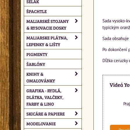
ŠELAK
ŠPACHTLE
Sada vysoko-kv
MALIARSKÉ STOJANY
typickým oran
& RYSOVACIE DOSKY
MALIARSKE PLÁTNA,
Sada obsahuje ti
LEPENKY & LIŠTY
Po dokončení 
PIGMENTY
Dĺžka ceruzky
ŠABLÓNY
KNIHY &
OMAĽOVÁNKY
Videá Y
GRAFIKA - RYDLÁ,
DLÁTKA, VALČEKY,
FARBY & LINO
Pra
SKICÁRE & PAPIERE
MODELOVANIE