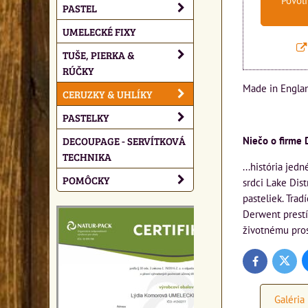
Povoli
PASTEL
UMELECKÉ FIXY
TUŠE, PIERKA &
RÚČKY
Made in Engla
CERUZKY & UHLÍKY
PASTELKY
DECOUPAGE - SERVÍTKOVÁ
Niečo o firme 
TECHNIKA
...história je
POMÔCKY
srdci Lake Dist
pasteliek. Trad
Derwent prestí
životnému pros
Twitte
Facebook
Galéria