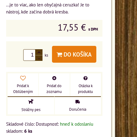
...je to viac, ako len obyčajná ceruzka! Je to
nástroj, kde začína dobrá kresba.
17,55 €
s DPH
DO KOŠÍKA
ks
Pridať k
Pridať do
Otázka k
Obľúbeným
zoznamu
produktu
Doručenia
Strážny pes
Skladové číslo:
Dostupnosť:
hneď k odoslaniu
skladom:
6
ks