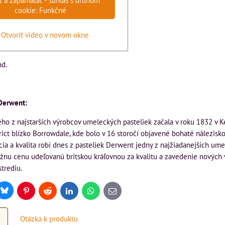
ť a zapamätať - súhlas s druhom
cookie: Funkčné
Otvoriť video v novom okne
nd.
Derwent:
dného z najstarších výrobcov umeleckých pasteliek začala v roku 1832 v
rict blízko Borrowdale, kde bolo v 16 storočí objavené bohaté nálezisko
ícia a kvalita robí dnes z pasteliek Derwent jedny z najžiadanejších um
žnu cenu udeľovanú britskou kráľovnou za kvalitu a zavedenie nových v
trediu.
Bluesky
r
Pinterest
Reddit
LinkedIn
WhatsApp
E-
mail
Otázka k produktu