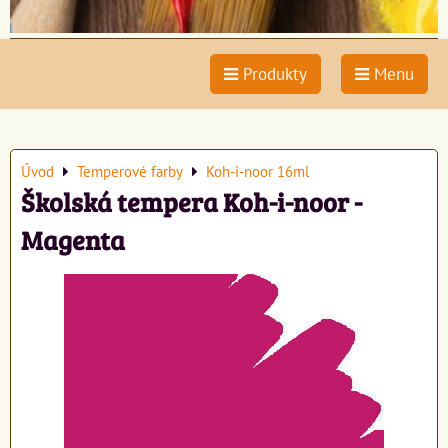
Produkty
Menu
Úvod
Temperové farby
Koh-i-noor 16ml
Školská tempera Koh-i-noor -
Magenta