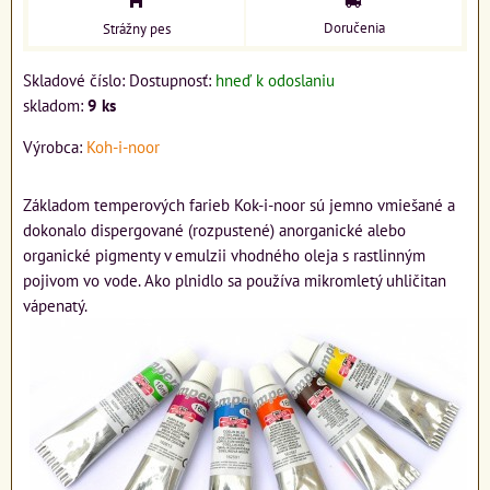
Doručenia
Strážny pes
Skladové číslo:
Dostupnosť:
hneď k odoslaniu
skladom:
9
ks
Výrobca:
Koh-i-noor
Základom temperových farieb Kok-i-noor sú jemno vmiešané a
dokonalo dispergované (rozpustené) anorganické alebo
organické pigmenty v emulzii vhodného oleja s rastlinným
pojivom vo vode. Ako plnidlo sa používa mikromletý uhličitan
vápenatý.