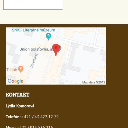
KONTAKT
Lýdia Komorová
Telefón:
+421 / 43 422 12 79
Mob.:
+421 / 915 536 216