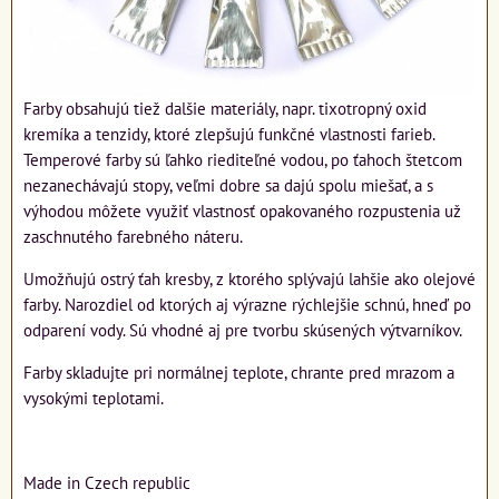
Farby obsahujú tiež dalšie materiály, napr. tixotropný oxid
kremíka a tenzidy, ktoré zlepšujú funkčné vlastnosti farieb.
Temperové farby sú ľahko riediteľné vodou, po ťahoch štetcom
nezanechávajú stopy, veľmi dobre sa dajú spolu miešať, a s
výhodou môžete využiť vlastnosť opakovaného rozpustenia už
zaschnutého farebného náteru.
Umožňujú ostrý ťah kresby, z ktorého splývajú lahšie ako olejové
farby. Narozdiel od ktorých aj výrazne rýchlejšie schnú, hneď po
odparení vody. Sú vhodné aj pre tvorbu skúsených výtvarníkov.
Farby skladujte pri normálnej teplote, chrante pred mrazom a
vysokými teplotami.
Made in Czech republic