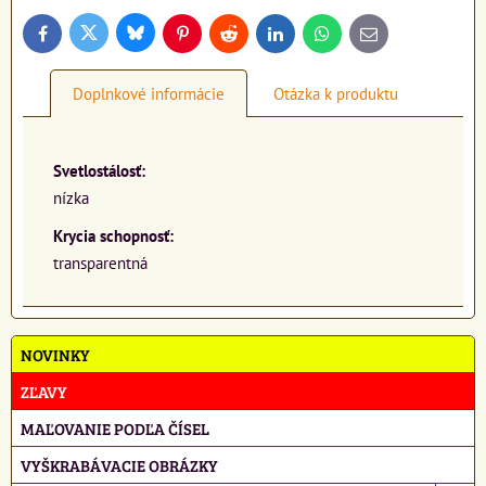
Bluesky
Twitter
Facebook
Pinterest
Reddit
LinkedIn
WhatsApp
E-
mail
Doplnkové informácie
Otázka k produktu
Svetlostálosť:
nízka
Krycia schopnosť:
transparentná
NOVINKY
ZĽAVY
MAĽOVANIE PODĽA ČÍSEL
VYŠKRABÁVACIE OBRÁZKY