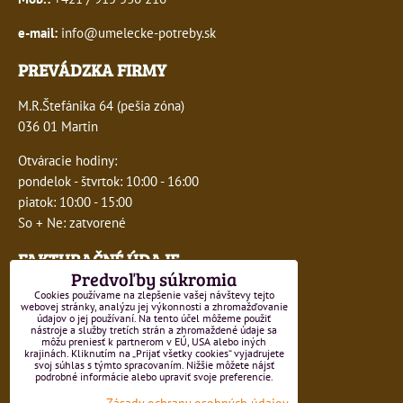
e-mail:
info@umelecke-potreby.sk
PREVÁDZKA FIRMY
M.R.Štefánika 64 (pešia zóna)
036 01 Martin
Otváracie hodiny:
pondelok - štvrtok: 10:00 - 16:00
piatok: 10:00 - 15:00
So + Ne: zatvorené
FAKTURAČNÉ ÚDAJE
Predvoľby súkromia
IČO:
41243277
Cookies používame na zlepšenie vašej návštevy tejto
webovej stránky, analýzu jej výkonnosti a zhromažďovanie
údajov o jej používaní. Na tento účel môžeme použiť
DIČ:
1047749593
nástroje a služby tretích strán a zhromaždené údaje sa
môžu preniesť k partnerom v EÚ, USA alebo iných
krajinách. Kliknutím na „Prijať všetky cookies“ vyjadrujete
IČ DPH:
SK1047749593
svoj súhlas s týmto spracovaním. Nižšie môžete nájsť
podrobné informácie alebo upraviť svoje preferencie.
Číslo živnostenského registra 550-15499
Zásady ochrany osobných údajov