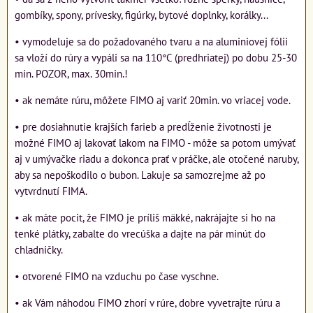
gombíky, spony, prívesky, figúrky, bytové doplnky, korálky...
• vymodeluje sa do požadovaného tvaru a na aluminiovej fólii
sa vloží do rúry a vypáli sa na 110°C (predhriatej) po dobu 25-30
min. POZOR, max. 30min.!
• ak nemáte rúru, môžete FIMO aj variť 20min. vo vriacej vode.
• pre dosiahnutie krajších farieb a predĺženie životnosti je
možné FIMO aj lakovať lakom na FIMO - môže sa potom umývať
aj v umývačke riadu a dokonca prať v práčke, ale otočené naruby,
aby sa nepoškodilo o bubon. Lakuje sa samozrejme až po
vytvrdnutí FIMA.
• ak máte pocit, že FIMO je príliš mäkké, nakrájajte si ho na
tenké plátky, zabalte do vrecúška a dajte na pár minút do
chladničky.
• otvorené FIMO na vzduchu po čase vyschne.
• ak Vám náhodou FIMO zhorí v rúre, dobre vyvetrajte rúru a