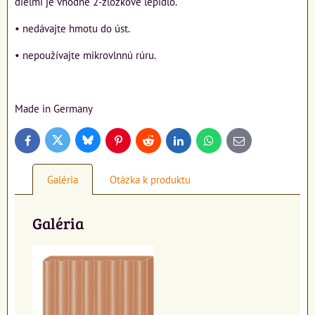
dielmi je vhodné 2-zložkové lepidlo.
• nedávajte hmotu do úst.
• nepoužívajte mikrovlnnú rúru.
Made in Germany
Bluesky
Twitter
Facebook
Pinterest
Reddit
LinkedIn
WhatsApp
E-
mail
Galéria
Otázka k produktu
Galéria