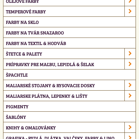
OLEJOVÉ FARBY
TEMPEROVÉ FARBY
FARBY NA SKLO
FARBY NA TVÁR SNAZAROO
FARBY NA TEXTIL & HODVÁB
ŠTETCE & PALETY
PRÍPRAVKY PRE MAĽBU, LEPIDLÁ & ŠELAK
ŠPACHTLE
MALIARSKÉ STOJANY & RYSOVACIE DOSKY
MALIARSKE PLÁTNA, LEPENKY & LIŠTY
PIGMENTY
ŠABLÓNY
KNIHY & OMAĽOVÁNKY
GRAFIKA - RYDLÁ, DLÁTKA, VALČEKY, FARBY & LINO