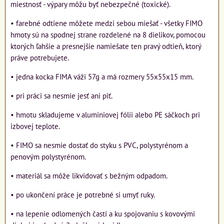
miestnosť - výpary môžu byť nebezpečné (toxické).
• farebné odtiene môžete medzi sebou miešať - všetky FIMO
hmoty sú na spodnej strane rozdelené na 8 dielikov, pomocou
ktorých ľahšie a presnejšie namiešate ten pravý odtieň, ktorý
práve potrebujete.
• jedna kocka FIMA váži 57g a má rozmery 55x55x15 mm.
• pri práci sa nesmie jesť ani piť.
• hmotu skladujeme v aluminiovej fólii alebo PE sáčkoch pri
izbovej teplote.
• FIMO sa nesmie dostať do styku s PVC, polystyrénom a
penovým polystyrénom.
• materiál sa môže likvidovať s bežným odpadom.
• po ukončení práce je potrebné si umyť ruky.
• na lepenie odlomených častí a ku spojovaniu s kovovými