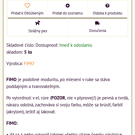
Pridať k Obľúbeným
Pridať do zoznamu
Otázka k produktu
Doručenia
Strážny pes
Skladové číslo:
Dostupnosť:
hneď k odoslaniu
skladom:
5
ks
Výrobca:
FIMO
FIMO
je podobné moduritu, po miesení v ruke sa stáva
poddajným a tvarovateľným.
Po vytvrdnutí v el. rúre (
POZOR
, nie v plynovej!) je pevná a tvrdá,
nárazu odolná, zachováva si svoju farbu, môže sa brúsiť, farbiť
(akrylom), leštiť aj lakovať.
FIMO:
• dá sa z neho vytvoriť takmer všetko: rôzne šperky, náušnice,