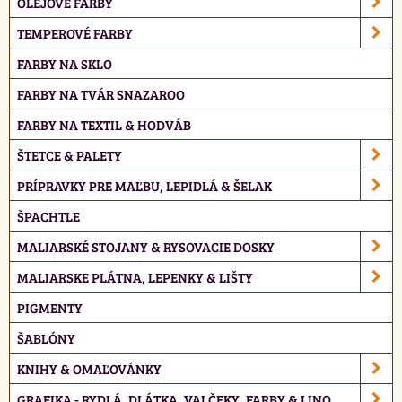
OLEJOVÉ FARBY
TEMPEROVÉ FARBY
FARBY NA SKLO
FARBY NA TVÁR SNAZAROO
FARBY NA TEXTIL & HODVÁB
ŠTETCE & PALETY
PRÍPRAVKY PRE MAĽBU, LEPIDLÁ & ŠELAK
ŠPACHTLE
MALIARSKÉ STOJANY & RYSOVACIE DOSKY
MALIARSKE PLÁTNA, LEPENKY & LIŠTY
PIGMENTY
ŠABLÓNY
KNIHY & OMAĽOVÁNKY
GRAFIKA - RYDLÁ, DLÁTKA, VALČEKY, FARBY & LINO