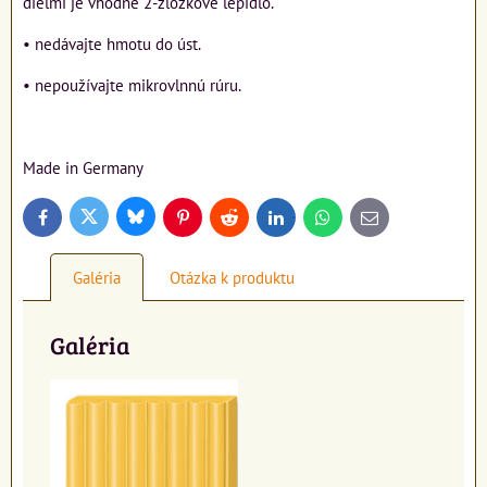
dielmi je vhodné 2-zložkové lepidlo.
• nedávajte hmotu do úst.
• nepoužívajte mikrovlnnú rúru.
Made in Germany
Bluesky
Twitter
Facebook
Pinterest
Reddit
LinkedIn
WhatsApp
E-
mail
Galéria
Otázka k produktu
Galéria