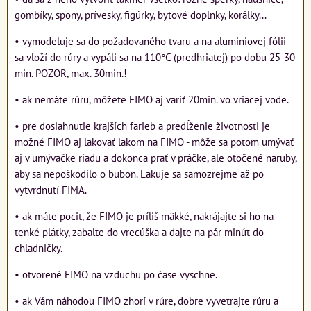
gombíky, spony, prívesky, figúrky, bytové doplnky, korálky...
• vymodeluje sa do požadovaného tvaru a na aluminiovej fólii
sa vloží do rúry a vypáli sa na 110°C (predhriatej) po dobu 25-30
min. POZOR, max. 30min.!
• ak nemáte rúru, môžete FIMO aj variť 20min. vo vriacej vode.
• pre dosiahnutie krajších farieb a predĺženie životnosti je
možné FIMO aj lakovať lakom na FIMO - môže sa potom umývať
aj v umývačke riadu a dokonca prať v práčke, ale otočené naruby,
aby sa nepoškodilo o bubon. Lakuje sa samozrejme až po
vytvrdnutí FIMA.
• ak máte pocit, že FIMO je príliš mäkké, nakrájajte si ho na
tenké plátky, zabalte do vrecúška a dajte na pár minút do
chladničky.
• otvorené FIMO na vzduchu po čase vyschne.
• ak Vám náhodou FIMO zhorí v rúre, dobre vyvetrajte rúru a