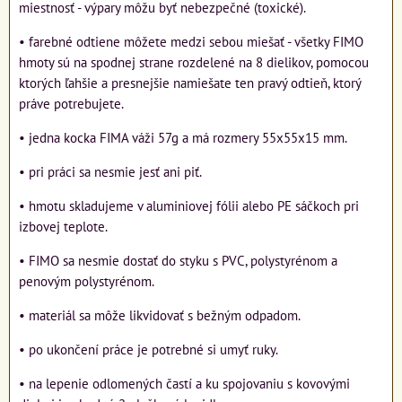
miestnosť - výpary môžu byť nebezpečné (toxické).
• farebné odtiene môžete medzi sebou miešať - všetky FIMO
hmoty sú na spodnej strane rozdelené na 8 dielikov, pomocou
ktorých ľahšie a presnejšie namiešate ten pravý odtieň, ktorý
práve potrebujete.
• jedna kocka FIMA váži 57g a má rozmery 55x55x15 mm.
• pri práci sa nesmie jesť ani piť.
• hmotu skladujeme v aluminiovej fólii alebo PE sáčkoch pri
izbovej teplote.
• FIMO sa nesmie dostať do styku s PVC, polystyrénom a
penovým polystyrénom.
• materiál sa môže likvidovať s bežným odpadom.
• po ukončení práce je potrebné si umyť ruky.
• na lepenie odlomených častí a ku spojovaniu s kovovými