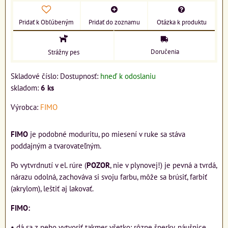
Pridať k Obľúbeným
Pridať do zoznamu
Otázka k produktu
Doručenia
Strážny pes
Skladové číslo:
Dostupnosť:
hneď k odoslaniu
skladom:
6
ks
Výrobca:
FIMO
FIMO
je podobné moduritu, po miesení v ruke sa stáva
poddajným a tvarovateľným.
Po vytvrdnutí v el. rúre (
POZOR
, nie v plynovej!) je pevná a tvrdá,
nárazu odolná, zachováva si svoju farbu, môže sa brúsiť, farbiť
(akrylom), leštiť aj lakovať.
FIMO:
• dá sa z neho vytvoriť takmer všetko: rôzne šperky, náušnice,