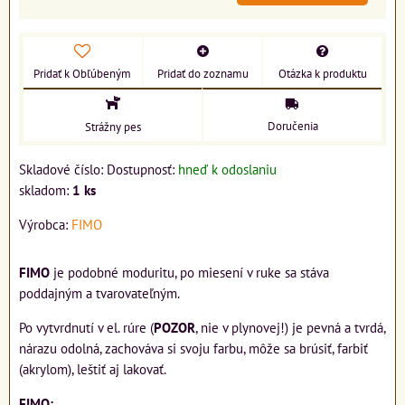
Pridať k Obľúbeným
Pridať do zoznamu
Otázka k produktu
Doručenia
Strážny pes
Skladové číslo:
Dostupnosť:
hneď k odoslaniu
skladom:
1
ks
Výrobca:
FIMO
FIMO
je podobné moduritu, po miesení v ruke sa stáva
poddajným a tvarovateľným.
Po vytvrdnutí v el. rúre (
POZOR
, nie v plynovej!) je pevná a tvrdá,
nárazu odolná, zachováva si svoju farbu, môže sa brúsiť, farbiť
(akrylom), leštiť aj lakovať.
FIMO: