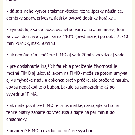
• dá sa z neho vytvoriť takmer všetko: rôzne šperky, náušnice,
gombíky, spony, prívesky, figúrky, bytové doplnky, korálky...
• vymodeluje sa do požadovaného tvaru a na aluminiovej fólii
sa vloží do rúry a vypáli sa na 110°C (predhriatej) po dobu 25-30
min. POZOR, max. 30min.!
• ak nemáte rúru, môžete FIMO aj variť 20min. vo vriacej vode.
• pre dosiahnutie krajších farieb a predĺženie životnosti je
možné FIMO aj lakovať lakom na FIMO - môže sa potom umývať
aj v umývačke riadu a dokonca prať v práčke, ale otočené naruby,
aby sa nepoškodilo o bubon. Lakuje sa samozrejme až po
vytvrdnutí FIMA.
• ak máte pocit, že FIMO je príliš mäkké, nakrájajte si ho na
tenké plátky, zabalte do vrecúška a dajte na pár minút do
chladničky.
• otvorené FIMO na vzduchu po čase vyschne.