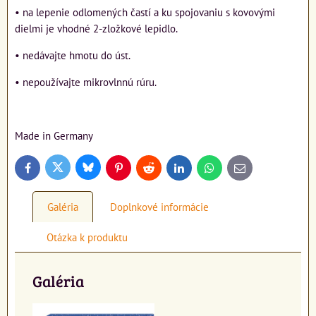
• na lepenie odlomených častí a ku spojovaniu s kovovými
dielmi je vhodné 2-zložkové lepidlo.
• nedávajte hmotu do úst.
• nepoužívajte mikrovlnnú rúru.
Made in Germany
Bluesky
Twitter
Facebook
Pinterest
Reddit
LinkedIn
WhatsApp
E-
mail
Galéria
Doplnkové informácie
Otázka k produktu
Galéria