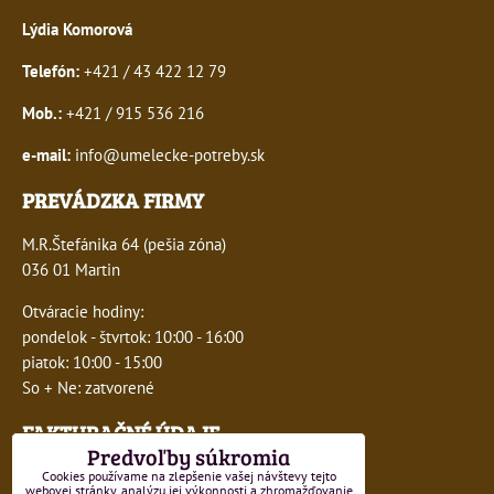
Lýdia Komorová
Telefón:
+421 / 43 422 12 79
Mob.:
+421 / 915 536 216
e-mail:
info@umelecke-potreby.sk
PREVÁDZKA FIRMY
M.R.Štefánika 64 (pešia zóna)
036 01 Martin
Otváracie hodiny:
pondelok - štvrtok: 10:00 - 16:00
piatok: 10:00 - 15:00
So + Ne: zatvorené
FAKTURAČNÉ ÚDAJE
Predvoľby súkromia
IČO:
41243277
Cookies používame na zlepšenie vašej návštevy tejto
webovej stránky, analýzu jej výkonnosti a zhromažďovanie