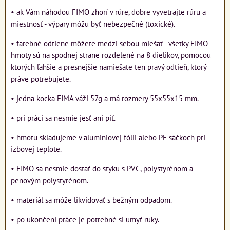
• ak Vám náhodou FIMO zhorí v rúre, dobre vyvetrajte rúru a
miestnosť - výpary môžu byť nebezpečné (toxické).
• farebné odtiene môžete medzi sebou miešať - všetky FIMO
hmoty sú na spodnej strane rozdelené na 8 dielikov, pomocou
ktorých ľahšie a presnejšie namiešate ten pravý odtieň, ktorý
práve potrebujete.
• jedna kocka FIMA váži 57g a má rozmery 55x55x15 mm.
• pri práci sa nesmie jesť ani piť.
• hmotu skladujeme v aluminiovej fólii alebo PE sáčkoch pri
izbovej teplote.
• FIMO sa nesmie dostať do styku s PVC, polystyrénom a
penovým polystyrénom.
• materiál sa môže likvidovať s bežným odpadom.
• po ukončení práce je potrebné si umyť ruky.