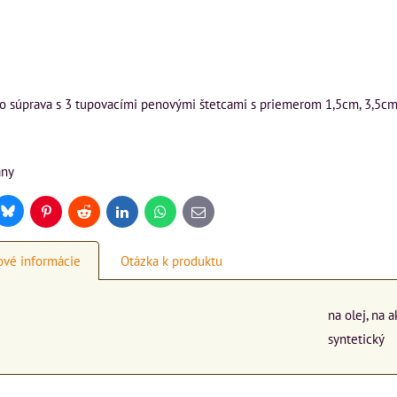
o súprava s 3 tupovacími penovými štetcami s priemerom 1,5cm, 3,5cm a
any
Bluesky
r
Pinterest
Reddit
LinkedIn
WhatsApp
E-
mail
vé informácie
Otázka k produktu
na olej, na 
syntetický