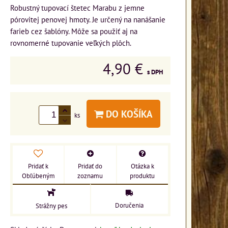
Robustný tupovací štetec Marabu z jemne
pórovitej penovej hmoty. Je určený na nanášanie
farieb cez šablóny. Môže sa použiť aj na
rovnomerné tupovanie veľkých plôch.
4,90 €
s DPH
DO KOŠÍKA
ks
Pridať k
Pridať do
Otázka k
Obľúbeným
zoznamu
produktu
Doručenia
Strážny pes