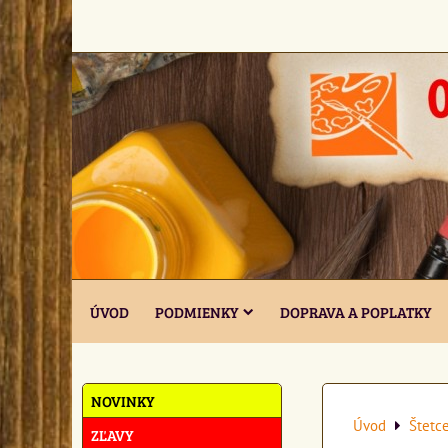
ÚVOD
PODMIENKY
DOPRAVA A POPLATKY
NOVINKY
Úvod
Štetc
ZĽAVY