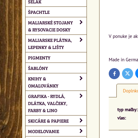
ŠELAK
ŠPACHTLE
MALIARSKÉ STOJANY
& RYSOVACIE DOSKY
V ponuke je ak
MALIARSKE PLÁTNA,
LEPENKY & LIŠTY
PIGMENTY
Made in Germ
ŠABLÓNY
Twitte
Facebook
KNIHY &
OMAĽOVÁNKY
Doplnko
GRAFIKA - RYDLÁ,
DLÁTKA, VALČEKY,
typ maľby:
FARBY & LINO
vlas:
SKICÁRE & PAPIERE
MODELOVANIE