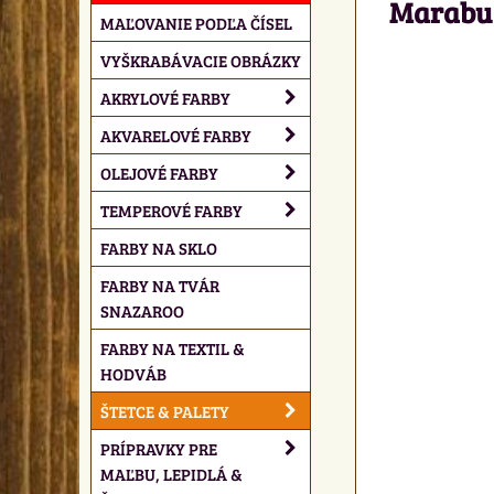
Marabu 
MAĽOVANIE PODĽA ČÍSEL
VYŠKRABÁVACIE OBRÁZKY
AKRYLOVÉ FARBY
AKVARELOVÉ FARBY
OLEJOVÉ FARBY
TEMPEROVÉ FARBY
FARBY NA SKLO
FARBY NA TVÁR
SNAZAROO
FARBY NA TEXTIL &
HODVÁB
ŠTETCE & PALETY
PRÍPRAVKY PRE
MAĽBU, LEPIDLÁ &