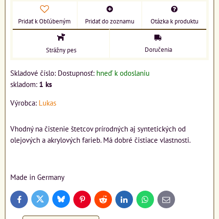
Pridať k Obľúbeným
Pridať do zoznamu
Otázka k produktu
Doručenia
Strážny pes
Skladové číslo:
Dostupnosť:
hneď k odoslaniu
skladom:
1
ks
Výrobca:
Lukas
Vhodný na čistenie štetcov prírodných aj syntetických od
olejových a akrylových farieb. Má dobré čistiace vlastnosti.
Made in Germany
Bluesky
Twitter
Facebook
Pinterest
Reddit
LinkedIn
WhatsApp
E-
mail