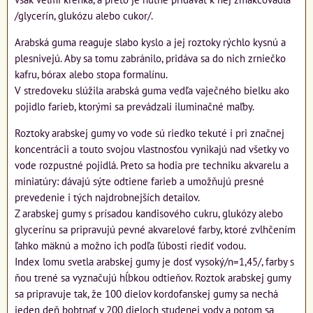
/glycerín, glukózu alebo cukor/.
Arabská guma reaguje slabo kyslo a jej roztoky rýchlo kysnú a
plesnivejú. Aby sa tomu zabránilo, pridáva sa do nich zrniečko
kafru, bórax alebo stopa formalínu.
V stredoveku slúžila arabská guma vedľa vaječného bielku ako
pojidlo farieb, ktorými sa prevádzali iluminačné maľby.
Roztoky arabskej gumy vo vode sú riedko tekuté i pri značnej
koncentrácii a touto svojou vlastnosťou vynikajú nad všetky vo
vode rozpustné pojidlá. Preto sa hodia pre techniku akvarelu a
miniatúry: dávajú sýte odtiene farieb a umožňujú presné
prevedenie i tých najdrobnejších detailov.
Z arabskej gumy s prísadou kandisového cukru, glukózy alebo
glycerínu sa pripravujú pevné akvarelové farby, ktoré zvlhčením
ľahko mäknú a možno ich podľa ľúbosti riediť vodou.
Index lomu svetla arabskej gumy je dosť vysoký/n=1,45/, farby s
ňou trené sa vyznačujú hĺbkou odtieňov. Roztok arabskej gumy
sa pripravuje tak, že 100 dielov kordofanskej gumy sa nechá
jeden deň bobtnať v 200 dieloch studenej vody a potom sa