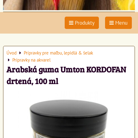
Produkty
Menu
Úvod
Prípravky pre maľbu, lepidlá & šelak
Prípravky na akvarel
Arabská guma Umton KORDOFAN
drtená, 100 ml