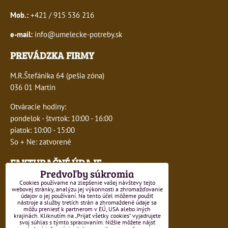
Mob.:
+421 / 915 536 216
e-mail:
info@umelecke-potreby.sk
PREVÁDZKA FIRMY
M.R.Štefánika 64 (pešia zóna)
036 01 Martin
Otváracie hodiny:
pondelok - štvrtok: 10:00 - 16:00
piatok: 10:00 - 15:00
So + Ne: zatvorené
FAKTURAČNÉ ÚDAJE
Predvoľby súkromia
IČO:
41243277
Cookies používame na zlepšenie vašej návštevy tejto
webovej stránky, analýzu jej výkonnosti a zhromažďovanie
údajov o jej používaní. Na tento účel môžeme použiť
DIČ:
1047749593
nástroje a služby tretích strán a zhromaždené údaje sa
môžu preniesť k partnerom v EÚ, USA alebo iných
krajinách. Kliknutím na „Prijať všetky cookies“ vyjadrujete
IČ DPH:
SK1047749593
svoj súhlas s týmto spracovaním. Nižšie môžete nájsť