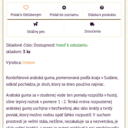
Pridať k Obľúbeným
Pridať do zoznamu
Otázka k produktu
Doručenia
Strážny pes
Skladové číslo:
Dostupnosť:
hneď k odoslaniu
skladom:
3
ks
Výrobca:
Umton
Kordofánová arabská guma, pomenovaná podľa kraja v Sudáne,
odkiaľ pochádza, je druh, ktorý sa dnes používa najviac.
Arabská guma sa v studenej vode len pomaly rozpúšťa v hustý,
silne lepivý roztok v pomere 1 : 2. Tenká vrstva rozpustenej
arabskej gumy uschýna v bezfarebný, ako sklo lesklý a tvrdý
povlak, ktorý možno vodou opäť ľahko rozpustiť. V suchom
prostredí je veľmi stála, nežĺtne, nezakaluje sa a nezvetráva, je
však veľmi krehká, a preto je nutné pridávať k nej zmäkčovadla