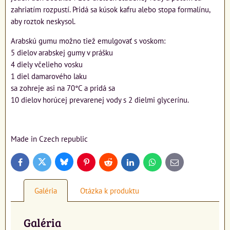
zahriatím rozpustí. Pridá sa kúsok kafru alebo stopa formalínu,
aby roztok neskysol.
Arabskú gumu možno tiež emulgovať s voskom:
5 dielov arabskej gumy v prášku
4 diely včelieho vosku
1 diel damarového laku
sa zohreje asi na 70°C a pridá sa
10 dielov horúcej prevarenej vody s 2 dielmi glycerínu.
Made in Czech republic
Bluesky
Twitter
Facebook
Pinterest
Reddit
LinkedIn
WhatsApp
E-
mail
Galéria
Otázka k produktu
Galéria