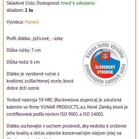
Skladové číslo:
Dostupnosť:
hneď k odoslaniu
skladom:
2
ks
Výrobca:
Mameli
Profil dlátka: „lyžicové„ - úzke
Dĺžka rúčky: 7 cm
Dĺžka noža: 6 cm
Dlátko je vyrobené ručne z
kvalitnej zušľachtenej ocele, ktorá
dobre drží ostrie.
Tvrdosť nástroja 59 HRC (Rockwelova stupnica) je zaručená
kalením vo firme VUNAR PRODUCTS, a.s. Nové Zámky, ktorá je
certifikovaná podľa noriem ISO 9001 a ISO 14001.
Dlátko uschovajte v suchom prostredí, aby nedošlo k zníženie
jeho kvality a občas ošetrite konzervačným olejom (olej na