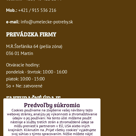
Mob.:
+421 / 915 536 216
e-mail:
info@umelecke-potreby.sk
PREVÁDZKA FIRMY
M.R.Štefánika 64 (pešia zóna)
036 01 Martin
Otváracie hodiny:
pondelok - štvrtok: 10:00 - 16:00
piatok: 10:00 - 15:00
So + Ne: zatvorené
FAKTURAČNÉ ÚDAJE
Predvoľby súkromia
IČO:
41243277
Cookies používame na zlepšenie vašej návštevy tejto
webovej stránky, analýzu jej výkonnosti a zhromažďovanie
údajov o jej používaní. Na tento účel môžeme použiť
DIČ:
1047749593
nástroje a služby tretích strán a zhromaždené údaje sa
môžu preniesť k partnerom v EÚ, USA alebo iných
krajinách. Kliknutím na „Prijať všetky cookies“ vyjadrujete
IČ DPH:
SK1047749593
svoj súhlas s týmto spracovaním. Nižšie môžete nájsť