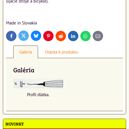
šijacie stroje a bicykle).
Made in Slovakia
Bluesky
Twitter
Facebook
Pinterest
Reddit
LinkedIn
WhatsApp
E-
mail
Galéria
Otázka k produktu
Galéria
Profil dlátka.
NOVINKY