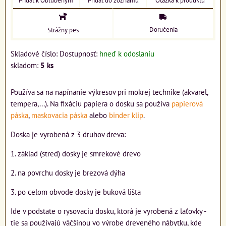
Pridať k Obľúbeným
Pridať do zoznamu
Otázka k produktu
Doručenia
Strážny pes
Skladové číslo:
Dostupnosť:
hneď k odoslaniu
skladom:
5
ks
Používa sa na napínanie výkresov pri mokrej technike (akvarel,
tempera,...). Na fixáciu papiera o dosku sa používa
papierová
páska
,
maskovacia páska
alebo
binder klip
.
Doska je vyrobená z 3 druhov dreva:
1. základ (stred) dosky je smrekové drevo
2. na povrchu dosky je brezová dýha
3. po celom obvode dosky je buková lišta
Ide v podstate o rysovaciu dosku, ktorá je vyrobená z laťovky -
tie sa používajú väčšinou vo výrobe dreveného nábytku, kde