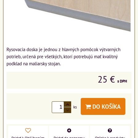
Rysovacia doska je jednou z hlavných pomôcok výtvarných
potrieb, určená pre všetkých, ktorí potrebujú mať kvalitný
podklad na maliarsky stojan.
25 €
s DPH
DO KOŠÍKA
ks