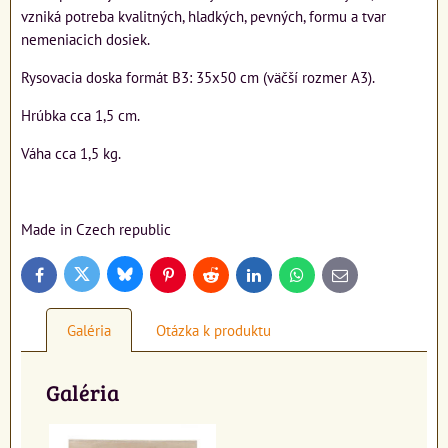
vzniká potreba kvalitných, hladkých, pevných, formu a tvar
nemeniacich dosiek.
Rysovacia doska formát B3: 35x50 cm (väčší rozmer A3).
Hrúbka cca 1,5 cm.
Váha cca 1,5 kg.
Made in Czech republic
Bluesky
Twitter
Facebook
Pinterest
Reddit
LinkedIn
WhatsApp
E-
mail
Galéria
Otázka k produktu
Galéria