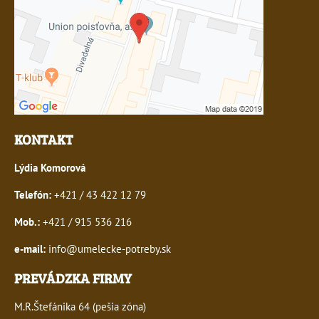
KONTAKT
Lýdia Komorová
Telefón:
+421 / 43 422 12 79
Mob.:
+421 / 915 536 216
e-mail:
info@umelecke-potreby.sk
PREVÁDZKA FIRMY
M.R.Štefánika 64 (pešia zóna)