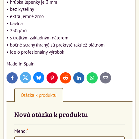
• hrúbka lepenky je 3 mm
• bez kyseliny
• extra jemné zrno
• bavlna
• 250g/m2
• s trojitým základným náterom
• bočné strany (hrany) sú prekryté taktiež plátnom
• ide o profesionálny výrobok
Made in Spain
Bluesky
Twitter
Facebook
Pinterest
Reddit
LinkedIn
WhatsApp
E-
mail
Otázka k produktu
Nová otázka k produktu
*
Meno: