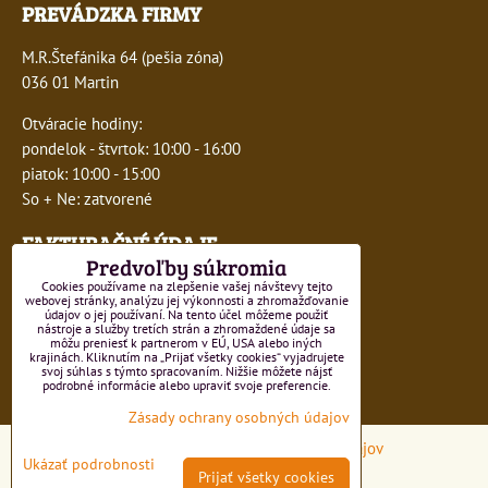
PREVÁDZKA FIRMY
M.R.Štefánika 64 (pešia zóna)
036 01 Martin
Otváracie hodiny:
pondelok - štvrtok: 10:00 - 16:00
piatok: 10:00 - 15:00
So + Ne: zatvorené
FAKTURAČNÉ ÚDAJE
Predvoľby súkromia
IČO:
41243277
Cookies používame na zlepšenie vašej návštevy tejto
webovej stránky, analýzu jej výkonnosti a zhromažďovanie
údajov o jej používaní. Na tento účel môžeme použiť
DIČ:
1047749593
nástroje a služby tretích strán a zhromaždené údaje sa
môžu preniesť k partnerom v EÚ, USA alebo iných
krajinách. Kliknutím na „Prijať všetky cookies“ vyjadrujete
IČ DPH:
SK1047749593
svoj súhlas s týmto spracovaním. Nižšie môžete nájsť
podrobné informácie alebo upraviť svoje preferencie.
Číslo živnostenského registra 550-15499
Zásady ochrany osobných údajov
Predvoľby súkromia
Zásady ochrany osobných údajov
Ukázať podrobnosti
Prijať všetky cookies