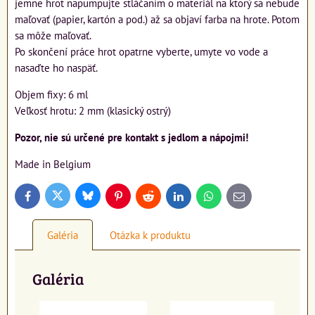
jemne hrot napumpujte stláčaním o materiál na ktorý sa nebude
maľovať (papier, kartón a pod.) až sa objaví farba na hrote. Potom
sa môže maľovať.
Po skončení práce hrot opatrne vyberte, umyte vo vode a
nasaďte ho naspäť.
Objem fixy: 6 ml
Veľkosť hrotu: 2 mm (klasický ostrý)
Pozor, nie sú určené pre kontakt s jedlom a nápojmi!
Made in Belgium
Bluesky
Twitter
Facebook
Pinterest
Reddit
LinkedIn
WhatsApp
E-
mail
Galéria
Otázka k produktu
Galéria