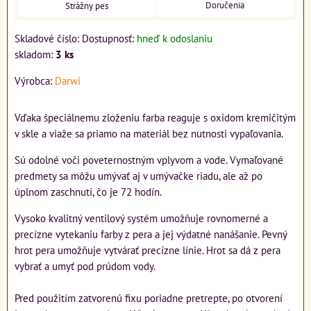
Doručenia
Strážny pes
Skladové číslo:
Dostupnosť:
hneď k odoslaniu
skladom:
3
ks
Výrobca:
Darwi
Vďaka špeciálnemu zloženiu farba reaguje s oxidom kremičitým
v skle a viaže sa priamo na materiál bez nutnosti vypaľovania.
Sú odolné voči poveternostným vplyvom a vode. Vymaľované
predmety sa môžu umývať aj v umývačke riadu, ale až po
úplnom zaschnutí, čo je 72 hodín.
Vysoko kvalitný ventilový systém umožňuje rovnomerné a
precízne vytekaniu farby z pera a jej výdatné nanášanie. Pevný
hrot pera umožňuje vytvárať precízne línie. Hrot sa dá z pera
vybrať a umyť pod prúdom vody.
Pred použitím zatvorenú fixu poriadne pretrepte, po otvorení