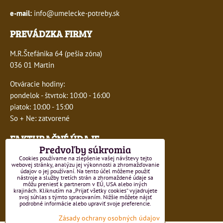
e-mail:
info@umelecke-potreby.sk
PREVÁDZKA FIRMY
M.R.Štefánika 64 (pešia zóna)
036 01 Martin
Otváracie hodiny:
pondelok - štvrtok: 10:00 - 16:00
piatok: 10:00 - 15:00
So + Ne: zatvorené
FAKTURAČNÉ ÚDAJE
Predvoľby súkromia
IČO:
41243277
Cookies používame na zlepšenie vašej návštevy tejto
webovej stránky, analýzu jej výkonnosti a zhromažďovanie
údajov o jej používaní. Na tento účel môžeme použiť
DIČ:
1047749593
nástroje a služby tretích strán a zhromaždené údaje sa
môžu preniesť k partnerom v EÚ, USA alebo iných
krajinách. Kliknutím na „Prijať všetky cookies“ vyjadrujete
IČ DPH:
SK1047749593
svoj súhlas s týmto spracovaním. Nižšie môžete nájsť
podrobné informácie alebo upraviť svoje preferencie.
Číslo živnostenského registra 550-15499
Zásady ochrany osobných údajov