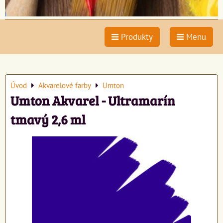
Produkty
Menu
Úvod
Akvarelové farby
Umton
Umton Akvarel - Ultramarín
tmavý 2,6 ml