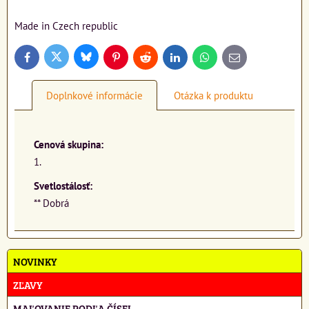
Made in Czech republic
Bluesky
Twitter
Facebook
Pinterest
Reddit
LinkedIn
WhatsApp
E-
mail
Doplnkové informácie
Otázka k produktu
Cenová skupina:
1.
Svetlostálosť:
** Dobrá
NOVINKY
ZĽAVY
MAĽOVANIE PODĽA ČÍSEL