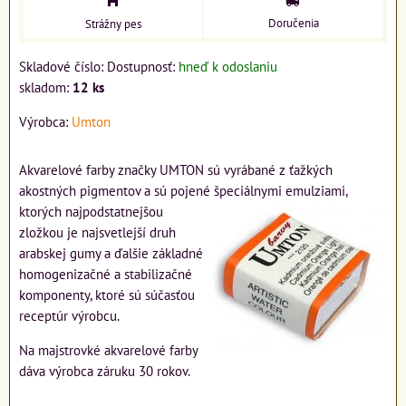
Doručenia
Strážny pes
Skladové číslo:
Dostupnosť:
hneď k odoslaniu
skladom:
12
ks
Výrobca:
Umton
Akvarelové farby značky UMTON sú vyrábané z ťažkých
akostných pigmentov a sú pojené špeciálnymi
emulziami,
ktorých najpodstatnejšou
zložkou je najsvetlejší druh
arabskej gumy a ďalšie základné
homogenizačné a stabilizačné
komponenty, ktoré sú súčasťou
receptúr výrobcu.
Na majstrovké akvarelové farby
dáva výrobca záruku 30 rokov.