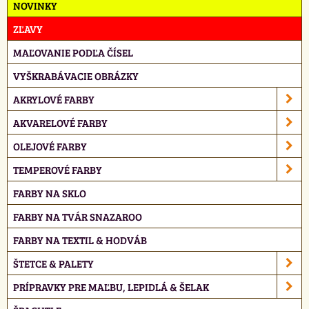
NOVINKY
ZĽAVY
MAĽOVANIE PODĽA ČÍSEL
VYŠKRABÁVACIE OBRÁZKY
AKRYLOVÉ FARBY
AKVARELOVÉ FARBY
OLEJOVÉ FARBY
TEMPEROVÉ FARBY
FARBY NA SKLO
FARBY NA TVÁR SNAZAROO
FARBY NA TEXTIL & HODVÁB
ŠTETCE & PALETY
PRÍPRAVKY PRE MAĽBU, LEPIDLÁ & ŠELAK