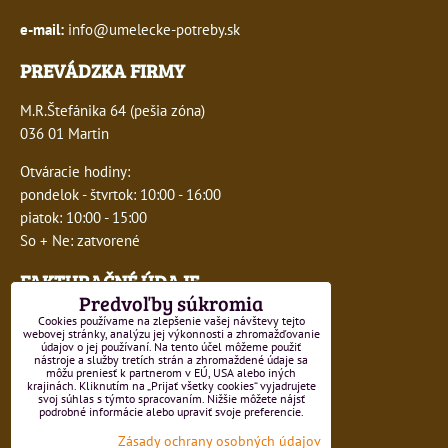
e-mail:
info@umelecke-potreby.sk
PREVÁDZKA FIRMY
M.R.Štefánika 64 (pešia zóna)
036 01 Martin
Otváracie hodiny:
pondelok - štvrtok: 10:00 - 16:00
piatok: 10:00 - 15:00
So + Ne: zatvorené
FAKTURAČNÉ ÚDAJE
Predvoľby súkromia
IČO:
41243277
Cookies používame na zlepšenie vašej návštevy tejto
webovej stránky, analýzu jej výkonnosti a zhromažďovanie
údajov o jej používaní. Na tento účel môžeme použiť
DIČ:
1047749593
nástroje a služby tretích strán a zhromaždené údaje sa
môžu preniesť k partnerom v EÚ, USA alebo iných
krajinách. Kliknutím na „Prijať všetky cookies“ vyjadrujete
IČ DPH:
SK1047749593
svoj súhlas s týmto spracovaním. Nižšie môžete nájsť
podrobné informácie alebo upraviť svoje preferencie.
Číslo živnostenského registra 550-15499
Zásady ochrany osobných údajov