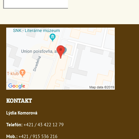
KONTAKT
Lýdia Komorová
Telefón:
+421 / 43 422 12 79
Mob.:
+421 / 915 536 216