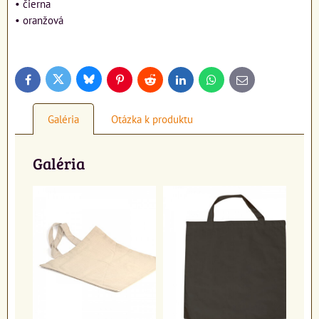
• čierna
• oranžová
Bluesky
Twitter
Facebook
Pinterest
Reddit
LinkedIn
WhatsApp
E-
mail
Galéria
Otázka k produktu
Galéria