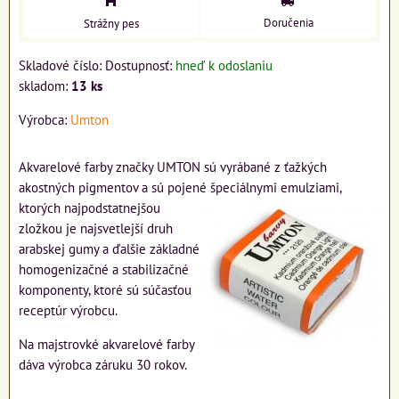
Doručenia
Strážny pes
Skladové číslo:
Dostupnosť:
hneď k odoslaniu
skladom:
13
ks
Výrobca:
Umton
Akvarelové farby značky UMTON sú vyrábané z ťažkých
akostných pigmentov a sú pojené špeciálnymi
emulziami,
ktorých najpodstatnejšou
zložkou je najsvetlejší druh
arabskej gumy a ďalšie základné
homogenizačné a stabilizačné
komponenty, ktoré sú súčasťou
receptúr výrobcu.
Na majstrovké akvarelové farby
dáva výrobca záruku 30 rokov.