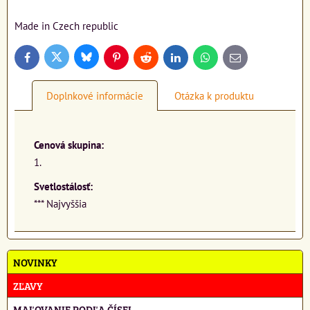
Made in Czech republic
Bluesky
Twitter
Facebook
Pinterest
Reddit
LinkedIn
WhatsApp
E-
mail
Doplnkové informácie
Otázka k produktu
Cenová skupina:
1.
Svetlostálosť:
*** Najvyššia
NOVINKY
ZĽAVY
MAĽOVANIE PODĽA ČÍSEL