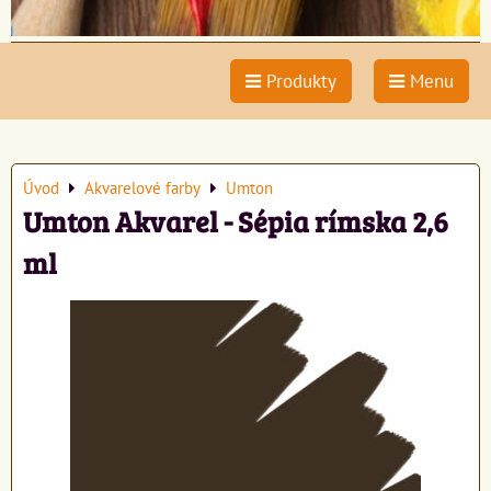
Produkty
Menu
Úvod
Akvarelové farby
Umton
Umton Akvarel - Sépia rímska 2,6
ml