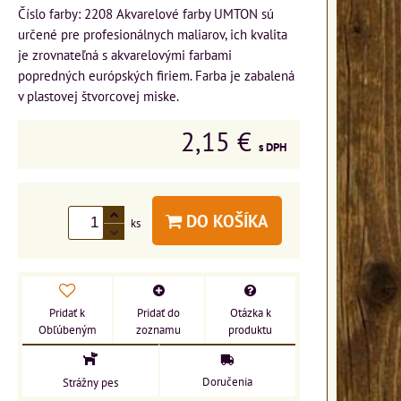
Číslo farby: 2208 Akvarelové farby UMTON sú
určené pre profesionálnych maliarov, ich kvalita
je zrovnateľná s akvarelovými farbami
popredných európských firiem. Farba je zabalená
v plastovej štvorcovej miske.
2,15 €
s DPH
DO KOŠÍKA
ks
Pridať k
Pridať do
Otázka k
Obľúbeným
zoznamu
produktu
Doručenia
Strážny pes