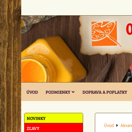
ÚVOD
PODMIENKY
DOPRAVA A POPLATKY
NOVINKY
Úvod
Akvar
ZĽAVY