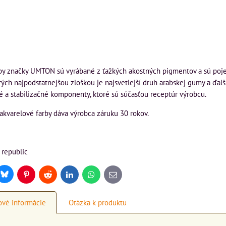
by značky UMTON sú vyrábané z ťažkých akostných pigmentov a sú poj
rých najpodstatnejšou zloškou je najsvetlejší druh arabskej gumy a ďal
a stabilizačné komponenty, ktoré sú súčasťou receptúr výrobcu.
akvarelové farby dáva výrobca záruku 30 rokov.
 republic
Bluesky
r
Pinterest
Reddit
LinkedIn
WhatsApp
E-
mail
vé informácie
Otázka k produktu