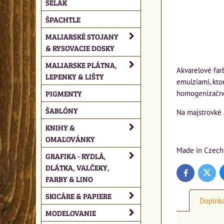
ŠELAK
ŠPACHTLE
MALIARSKÉ STOJANY
& RYSOVACIE DOSKY
MALIARSKE PLÁTNA,
Akvarelové far
LEPENKY & LIŠTY
emulziami, kto
PIGMENTY
homogenizačné 
ŠABLÓNY
Na majstrovké 
KNIHY &
OMAĽOVÁNKY
Made in Czech
GRAFIKA - RYDLÁ,
DLÁTKA, VALČEKY,
Twitte
Facebook
FARBY & LINO
SKICÁRE & PAPIERE
Doplnko
MODELOVANIE