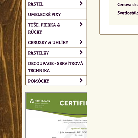
PASTEL
Cenová sk
Svetlostálo
UMELECKÉ FIXY
TUŠE, PIERKA &
RÚČKY
CERUZKY & UHLÍKY
PASTELKY
DECOUPAGE - SERVÍTKOVÁ
TECHNIKA
POMÔCKY