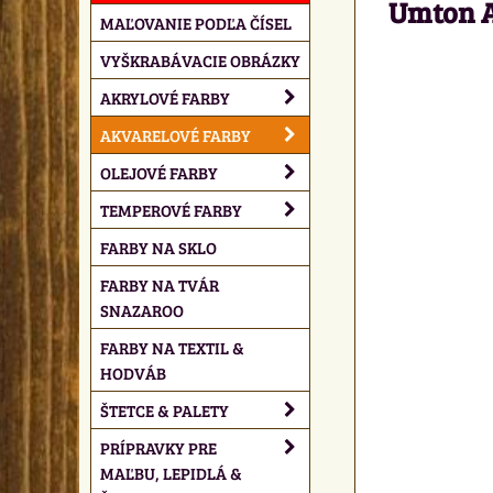
Umton A
MAĽOVANIE PODĽA ČÍSEL
VYŠKRABÁVACIE OBRÁZKY
AKRYLOVÉ FARBY
AKVARELOVÉ FARBY
OLEJOVÉ FARBY
TEMPEROVÉ FARBY
FARBY NA SKLO
FARBY NA TVÁR
SNAZAROO
FARBY NA TEXTIL &
HODVÁB
ŠTETCE & PALETY
PRÍPRAVKY PRE
MAĽBU, LEPIDLÁ &