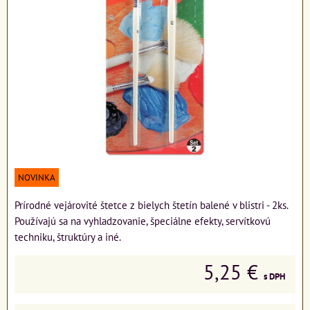
NOVINKA
Prírodné vejárovité štetce z bielych štetín balené v blistri - 2ks.
Používajú sa na vyhladzovanie, špeciálne efekty, servítkovú
techniku, štruktúry a iné.
5,25 €
s DPH