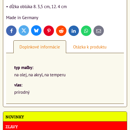
• dĺžka oblúka 8. 3,5 cm, 12. 4 cm
Made in Germany
Bluesky
Twitter
Facebook
Pinterest
Reddit
LinkedIn
WhatsApp
E-
mail
Doplnkové informácie
Otázka k produktu
typ maľby:
na olej, na akryl, na temperu
vlas:
prírodný
NOVINKY
ZĽAVY