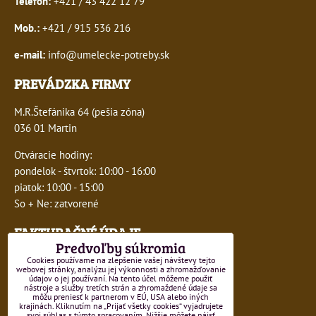
Telefón:
+421 / 43 422 12 79
Mob.:
+421 / 915 536 216
e-mail:
info@umelecke-potreby.sk
PREVÁDZKA FIRMY
M.R.Štefánika 64 (pešia zóna)
036 01 Martin
Otváracie hodiny:
pondelok - štvrtok: 10:00 - 16:00
piatok: 10:00 - 15:00
So + Ne: zatvorené
FAKTURAČNÉ ÚDAJE
Predvoľby súkromia
IČO:
41243277
Cookies používame na zlepšenie vašej návštevy tejto
webovej stránky, analýzu jej výkonnosti a zhromažďovanie
údajov o jej používaní. Na tento účel môžeme použiť
DIČ:
1047749593
nástroje a služby tretích strán a zhromaždené údaje sa
môžu preniesť k partnerom v EÚ, USA alebo iných
krajinách. Kliknutím na „Prijať všetky cookies“ vyjadrujete
IČ DPH:
SK1047749593
svoj súhlas s týmto spracovaním. Nižšie môžete nájsť