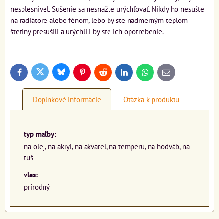
nesplesnivel. Sušenie sa nesnažte urýchľovať. Nikdy ho nesušte
na radiátore alebo fénom, lebo by ste nadmerným teplom
štetiny presušili a urýchlili by ste ich opotrebenie.
Bluesky
Twitter
Facebook
Pinterest
Reddit
LinkedIn
WhatsApp
E-
mail
Doplnkové informácie
Otázka k produktu
typ maľby:
na olej, na akryl, na akvarel, na temperu, na hodváb, na
tuš
vlas:
prírodný