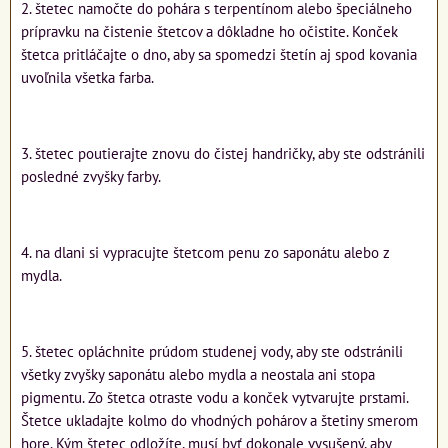
2. štetec namočte do pohára s terpentínom alebo špeciálneho
prípravku na čistenie štetcov a dôkladne ho očistite. Konček
štetca pritláčajte o dno, aby sa spomedzi štetín aj spod kovania
uvoľnila všetka farba.
3. štetec poutierajte znovu do čistej handričky, aby ste odstránili
posledné zvyšky farby.
4. na dlani si vypracujte štetcom penu zo saponátu alebo z
mydla.
5. štetec opláchnite prúdom studenej vody, aby ste odstránili
všetky zvyšky saponátu alebo mydla a neostala ani stopa
pigmentu. Zo štetca otraste vodu a konček vytvarujte prstami.
Štetce ukladajte kolmo do vhodných pohárov a štetiny smerom
hore. Kým štetec odložíte, musí byť dokonale vysušený, aby