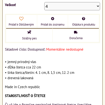
Veľkosť
Pridať k Obľúbeným
Pridať do zoznamu
Otázka k produktu
Doručenia
Strážny pes
Skladové číslo:
Dostupnosť:
Momentálne nedostupné
• jemný prírodný vlas
• dĺžka štetca cca 22 cm
• šírka štetca/štetín: 4. 1 cm, 8. 1,5 cm, 12. 2 cm
• drevená lakovaná
Made in Czech republic
STAROSTLIVOSŤ O ŠTETCE
Či už ide o finančne nenáročné štetinové štetce, špeciálne