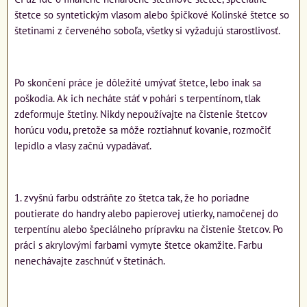
štetce so syntetickým vlasom alebo špičkové Kolinské štetce so
štetinami z červeného soboľa, všetky si vyžadujú starostlivosť.
Po skončení práce je dôležité umývať štetce, lebo inak sa
poškodia. Ak ich necháte stáť v pohári s terpentínom, tlak
zdeformuje štetiny. Nikdy nepoužívajte na čistenie štetcov
horúcu vodu, pretože sa môže roztiahnuť kovanie, rozmočiť
lepidlo a vlasy začnú vypadávať.
1. zvyšnú farbu odstráňte zo štetca tak, že ho poriadne
poutierate do handry alebo papierovej utierky, namočenej do
terpentínu alebo špeciálneho prípravku na čistenie štetcov. Po
práci s akrylovými farbami vymyte štetce okamžite. Farbu
nenechávajte zaschnúť v štetinách.