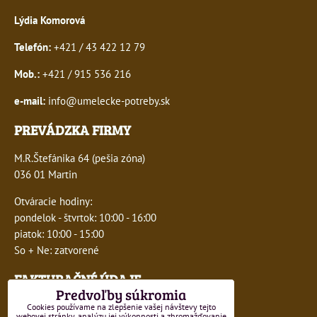
Lýdia Komorová
Telefón:
+421 / 43 422 12 79
Mob.:
+421 / 915 536 216
e-mail:
info@umelecke-potreby.sk
PREVÁDZKA FIRMY
M.R.Štefánika 64 (pešia zóna)
036 01 Martin
Otváracie hodiny:
pondelok - štvrtok: 10:00 - 16:00
piatok: 10:00 - 15:00
So + Ne: zatvorené
FAKTURAČNÉ ÚDAJE
Predvoľby súkromia
IČO:
41243277
Cookies používame na zlepšenie vašej návštevy tejto
webovej stránky, analýzu jej výkonnosti a zhromažďovanie