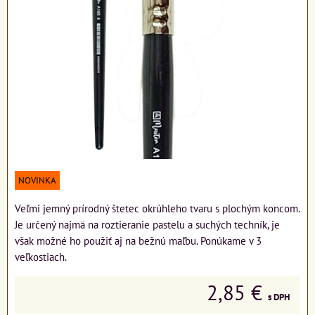
NOVINKA
Veľmi jemný prírodný štetec okrúhleho tvaru s plochým koncom.
Je určený najmä na roztieranie pastelu a suchých techník, je
však možné ho použiť aj na bežnú maľbu. Ponúkame v 3
veľkostiach.
2,85 €
s DPH