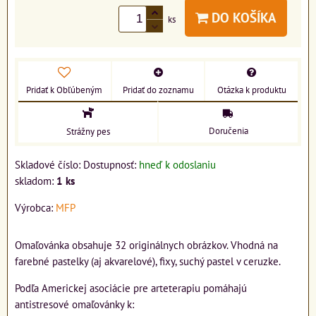
DO KOŠÍKA
ks
Pridať k Obľúbeným
Pridať do zoznamu
Otázka k produktu
Doručenia
Strážny pes
Skladové číslo:
Dostupnosť:
hneď k odoslaniu
skladom:
1
ks
Výrobca:
MFP
Omaľovánka obsahuje 32 originálnych obrázkov. Vhodná na
farebné pastelky (aj akvarelové), fixy, suchý pastel v ceruzke.
Podľa Americkej asociácie pre arteterapiu pomáhajú
antistresové omaľovánky k: