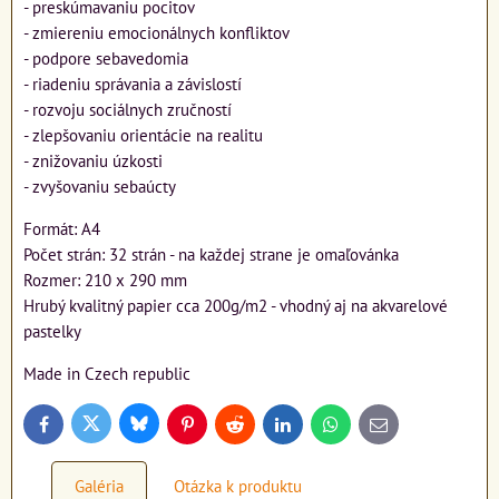
- preskúmavaniu pocitov
- zmiereniu emocionálnych konfliktov
- podpore sebavedomia
- riadeniu správania a závislostí
- rozvoju sociálnych zručností
- zlepšovaniu orientácie na realitu
- znižovaniu úzkosti
- zvyšovaniu sebaúcty
Formát: A4
Počet strán: 32 strán - na každej strane je omaľovánka
Rozmer: 210 x 290 mm
Hrubý kvalitný papier cca 200g/m2 - vhodný aj na akvarelové
pastelky
Made in Czech republic
Bluesky
Twitter
Facebook
Pinterest
Reddit
LinkedIn
WhatsApp
E-
mail
Galéria
Otázka k produktu