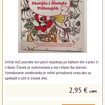
Určite tiež poznáte ten pocit nepokoja po ťažkom dni v práci či
v škole. Človek je vystresovaný a má v hlave iba starosti.
Vymaľovanie omaľovánky je veľmi prirodzená cesta ako sa
upokojiť a užiť si zvyšok dňa.
2,95 €
s DPH