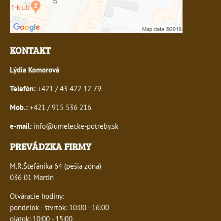
KONTAKT
Lýdia Komorová
Telefón:
+421 / 43 422 12 79
Mob.:
+421 / 915 536 216
e-mail:
info@umelecke-potreby.sk
PREVÁDZKA FIRMY
M.R.Štefánika 64 (pešia zóna)
036 01 Martin
Otváracie hodiny:
pondelok - štvrtok: 10:00 - 16:00
piatok: 10:00 - 15:00