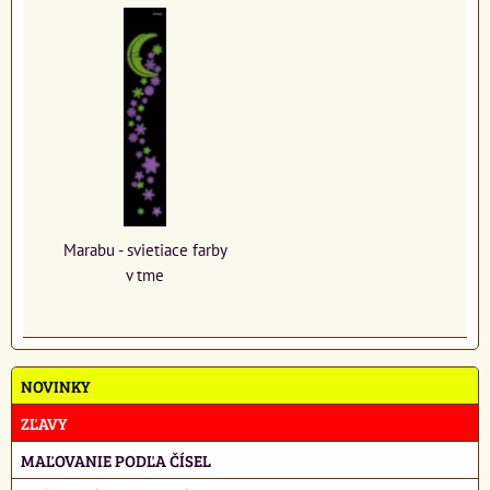
Marabu - svietiace farby
v tme
NOVINKY
ZĽAVY
MAĽOVANIE PODĽA ČÍSEL