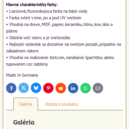
Hlavné charakteristiky farby:
• Lazúrová, fluoreskujúca farba na báze vody
• Farba svieti v tme, po a pod UV svetlom
• Vhodná na drevo, MDF, papier, keramiku, hlinu, kov, sklo a
plátno
• Odolná voči oteru a je svetlostála
• Najlepší výsledok sa dosiahne na svetlom pozadí, prípadne na
základnom nátere
• Vhodná na maľovanie štetcom, nanášanie špachtľou alebo
tupovaním cez šablóny
Made in Germany
Bluesky
Twitter
Facebook
Pinterest
Reddit
LinkedIn
WhatsApp
E-
mail
Galéria
Otázka k produktu
Galéria