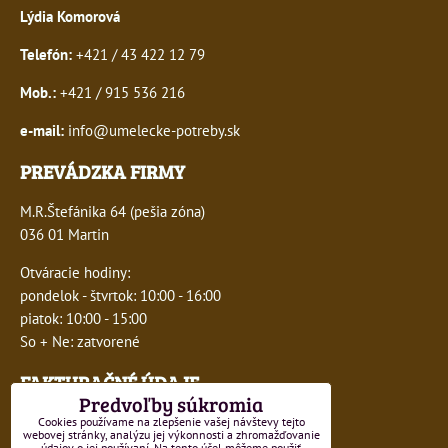
Lýdia Komorová
Telefón:
+421 / 43 422 12 79
Mob.:
+421 / 915 536 216
e-mail:
info@umelecke-potreby.sk
PREVÁDZKA FIRMY
M.R.Štefánika 64 (pešia zóna)
036 01 Martin
Otváracie hodiny:
pondelok - štvrtok: 10:00 - 16:00
piatok: 10:00 - 15:00
So + Ne: zatvorené
FAKTURAČNÉ ÚDAJE
Predvoľby súkromia
IČO:
41243277
Cookies používame na zlepšenie vašej návštevy tejto
webovej stránky, analýzu jej výkonnosti a zhromažďovanie
údajov o jej používaní. Na tento účel môžeme použiť