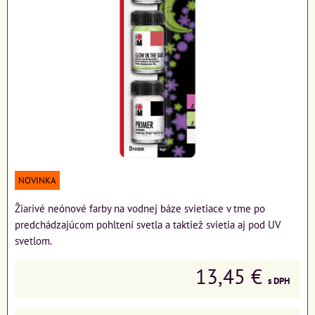
NOVINKA
Žiarivé neónové farby na vodnej báze svietiace v tme po
predchádzajúcom pohltení svetla a taktiež svietia aj pod UV
svetlom.
13,45 €
s DPH