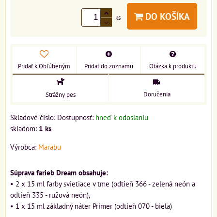
DO KOŠÍKA
ks
Pridať k Obľúbeným
Pridať do zoznamu
Otázka k produktu
Doručenia
Strážny pes
Skladové číslo:
Dostupnosť:
hneď k odoslaniu
skladom:
1
ks
Výrobca:
Marabu
Súprava farieb Dream obsahuje:
• 2 x 15 ml farby svietiace v tme (odtieň 366 - zelená neón a
odtieň 335 - ružová neón),
• 1 x 15 ml základný náter Primer (odtieň 070 - biela)