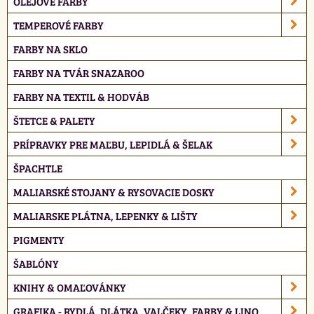
OLEJOVÉ FARBY
TEMPEROVÉ FARBY
FARBY NA SKLO
FARBY NA TVÁR SNAZAROO
FARBY NA TEXTIL & HODVÁB
ŠTETCE & PALETY
PRÍPRAVKY PRE MAĽBU, LEPIDLÁ & ŠELAK
ŠPACHTLE
MALIARSKÉ STOJANY & RYSOVACIE DOSKY
MALIARSKE PLÁTNA, LEPENKY & LIŠTY
PIGMENTY
ŠABLÓNY
KNIHY & OMAĽOVÁNKY
GRAFIKA - RYDLÁ, DLÁTKA, VALČEKY, FARBY & LINO