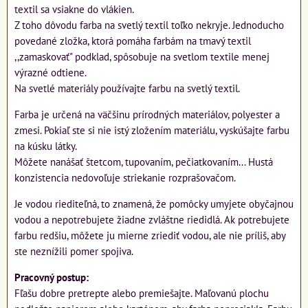
textil sa vsiakne do vlákien.
Z toho dôvodu farba na svetlý textil toľko nekryje. Jednoducho
povedané zložka, ktorá pomáha farbám na tmavý textil
,,zamaskovať" podklad, spôsobuje na svetlom textile menej
výrazné odtiene.
Na svetlé materiály používajte farbu na svetlý textil.
Farba je určená na väčšinu prírodných materiálov, polyester a
zmesi. Pokiaľ ste si nie istý zložením materiálu, vyskúšajte farbu
na kúsku látky.
Môžete nanášať štetcom, tupovaním, pečiatkovaním... Hustá
konzistencia nedovoľuje striekanie rozprašovačom.
Je vodou riediteľná, to znamená, že pomôcky umyjete obyčajnou
vodou a nepotrebujete žiadne zvláštne riedidlá. Ak potrebujete
farbu redšiu, môžete ju mierne zriediť vodou, ale nie príliš, aby
ste neznížili pomer spojiva.
Pracovný postup:
Fľašu dobre pretrepte alebo premiešajte. Maľovanú plochu