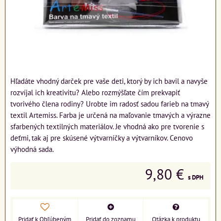
Hľadáte vhodný darček pre vaše deti, ktorý by ich bavil a navyše
rozvíjal ich kreativitu? Alebo rozmýšľate čím prekvapiť
tvorivého člena rodiny? Urobte im radosť sadou farieb na tmavý
textil Artemiss. Farba je určená na maľovanie tmavých a výrazne
sfarbených textilných materiálov. Je vhodná ako pre tvorenie s
deťmi, tak aj pre skúsené výtvarníčky a výtvarníkov. Cenovo
výhodná sada.
9,80 €
s DPH
Pridať k Obľúbeným
Pridať do zoznamu
Otázka k produktu