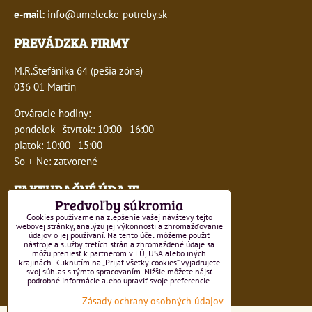
e-mail:
info@umelecke-potreby.sk
PREVÁDZKA FIRMY
M.R.Štefánika 64 (pešia zóna)
036 01 Martin
Otváracie hodiny:
pondelok - štvrtok: 10:00 - 16:00
piatok: 10:00 - 15:00
So + Ne: zatvorené
FAKTURAČNÉ ÚDAJE
Predvoľby súkromia
IČO:
41243277
Cookies používame na zlepšenie vašej návštevy tejto
webovej stránky, analýzu jej výkonnosti a zhromažďovanie
údajov o jej používaní. Na tento účel môžeme použiť
DIČ:
1047749593
nástroje a služby tretích strán a zhromaždené údaje sa
môžu preniesť k partnerom v EÚ, USA alebo iných
krajinách. Kliknutím na „Prijať všetky cookies“ vyjadrujete
IČ DPH:
SK1047749593
svoj súhlas s týmto spracovaním. Nižšie môžete nájsť
podrobné informácie alebo upraviť svoje preferencie.
Číslo živnostenského registra 550-15499
Zásady ochrany osobných údajov