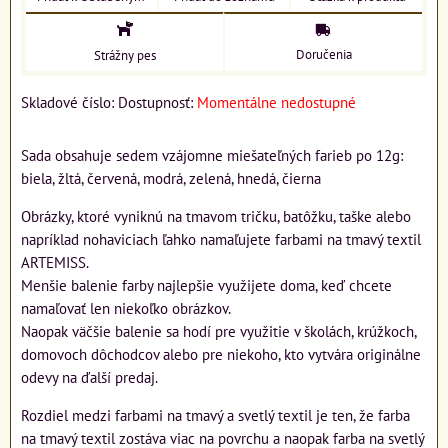
Doručenia
Strážny pes
Skladové číslo:
Dostupnosť:
Momentálne nedostupné
Sada obsahuje sedem vzájomne miešateľných farieb po 12g:
biela, žltá, červená, modrá, zelená, hnedá, čierna
Obrázky, ktoré vyniknú na tmavom tričku, batôžku, taške alebo
napríklad nohaviciach ľahko namaľujete farbami na tmavý textil
ARTEMISS.
Menšie balenie farby najlepšie využijete doma, keď chcete
namaľovať len niekoľko obrázkov.
Naopak väčšie balenie sa hodí pre využitie v školách, krúžkoch,
domovoch dôchodcov alebo pre niekoho, kto vytvára originálne
odevy na ďalší predaj.
Rozdiel medzi farbami na tmavý a svetlý textil je ten, že farba
na tmavý textil zostáva viac na povrchu a naopak farba na svetlý