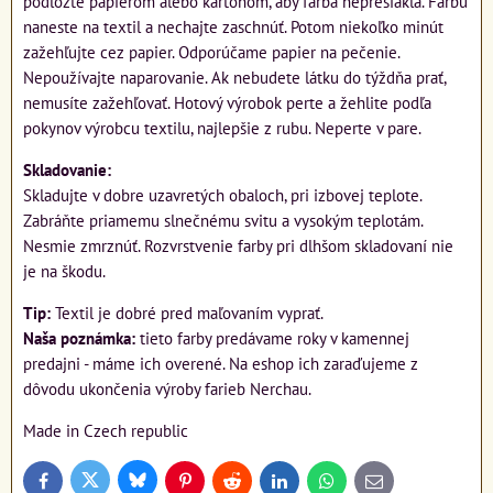
podložte papierom alebo kartónom, aby farba nepresiakla. Farbu
naneste na textil a nechajte zaschnúť. Potom niekoľko minút
zažehľujte cez papier. Odporúčame papier na pečenie.
Nepoužívajte naparovanie. Ak nebudete látku do týždňa prať,
nemusíte zažehľovať. Hotový výrobok perte a žehlite podľa
pokynov výrobcu textilu, najlepšie z rubu. Neperte v pare.
Skladovanie:
Skladujte v dobre uzavretých obaloch, pri izbovej teplote.
Zabráňte priamemu slnečnému svitu a vysokým teplotám.
Nesmie zmrznúť. Rozvrstvenie farby pri dlhšom skladovaní nie
je na škodu.
Tip:
Textil je dobré pred maľovaním vyprať.
Naša poznámka:
tieto farby predávame roky v kamennej
predajni - máme ich overené. Na eshop ich zaraďujeme z
dôvodu ukončenia výroby farieb Nerchau.
Made in Czech republic
Bluesky
Twitter
Facebook
Pinterest
Reddit
LinkedIn
WhatsApp
E-