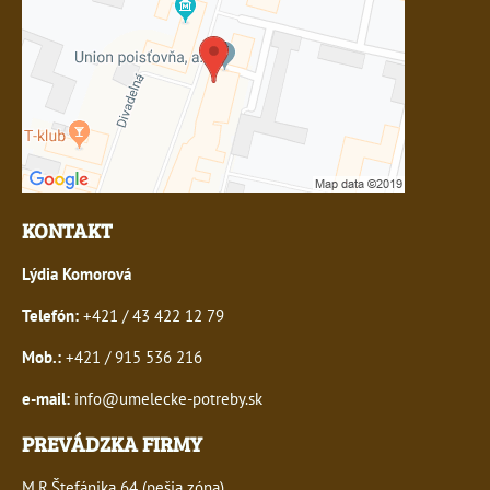
KONTAKT
Lýdia Komorová
Telefón:
+421 / 43 422 12 79
Mob.:
+421 / 915 536 216
e-mail:
info@umelecke-potreby.sk
PREVÁDZKA FIRMY
M.R.Štefánika 64 (pešia zóna)