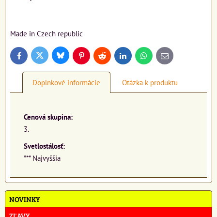
Made in Czech republic
Bluesky
Twitter
Facebook
Pinterest
Reddit
LinkedIn
WhatsApp
E-
mail
Doplnkové informácie
Otázka k produktu
Cenová skupina:
3.
Svetlostálosť:
*** Najvyššia
NOVINKY
ZĽAVY