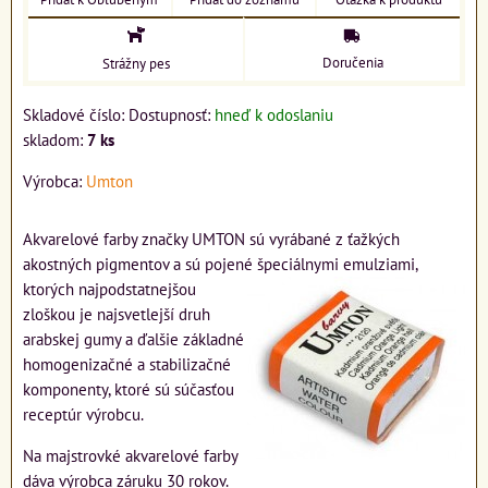
Doručenia
Strážny pes
Skladové číslo:
Dostupnosť:
hneď k odoslaniu
skladom:
7
ks
Výrobca:
Umton
Akvarelové farby značky UMTON sú vyrábané z ťažkých
akostných pigmentov a sú pojené špeciálnymi
emulziami,
ktorých najpodstatnejšou
zloškou je najsvetlejší druh
arabskej gumy a ďalšie základné
homogenizačné a stabilizačné
komponenty, ktoré sú súčasťou
receptúr výrobcu.
Na majstrovké akvarelové farby
dáva výrobca záruku 30 rokov.