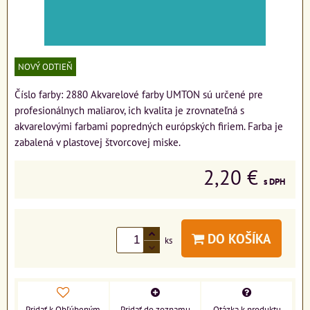
NOVÝ ODTIEŇ
Číslo farby: 2880 Akvarelové farby UMTON sú určené pre
profesionálnych maliarov, ich kvalita je zrovnateľná s
akvarelovými farbami popredných európských firiem. Farba je
zabalená v plastovej štvorcovej miske.
2,20 €
s DPH
DO KOŠÍKA
ks
Pridať k Obľúbeným
Pridať do zoznamu
Otázka k produktu