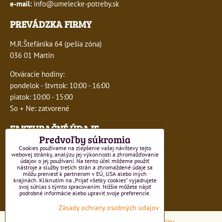
e-mail:
info@umelecke-potreby.sk
PREVÁDZKA FIRMY
M.R.Štefánika 64 (pešia zóna)
036 01 Martin
Otváracie hodiny:
pondelok - štvrtok: 10:00 - 16:00
piatok: 10:00 - 15:00
So + Ne: zatvorené
FAKTURAČNÉ ÚDAJE
Predvoľby súkromia
IČO:
41243277
Cookies používame na zlepšenie vašej návštevy tejto
webovej stránky, analýzu jej výkonnosti a zhromažďovanie
údajov o jej používaní. Na tento účel môžeme použiť
DIČ:
1047749593
nástroje a služby tretích strán a zhromaždené údaje sa
môžu preniesť k partnerom v EÚ, USA alebo iných
krajinách. Kliknutím na „Prijať všetky cookies“ vyjadrujete
IČ DPH:
SK1047749593
svoj súhlas s týmto spracovaním. Nižšie môžete nájsť
podrobné informácie alebo upraviť svoje preferencie.
Číslo živnostenského registra 550-15499
Zásady ochrany osobných údajov
Predvoľby súkromia
Zásady ochrany osobných údajov