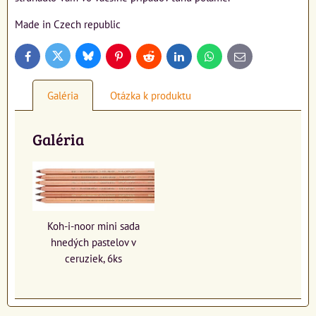
Made in Czech republic
Bluesky
Twitter
Facebook
Pinterest
Reddit
LinkedIn
WhatsApp
E-
mail
Galéria
Otázka k produktu
Galéria
Koh-i-noor mini sada
hnedých pastelov v
ceruziek, 6ks