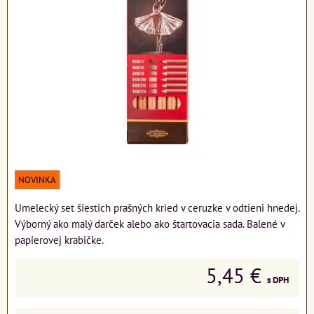
NOVINKA
Umelecký set šiestich prašných kried v ceruzke v odtieni hnedej.
Výborný ako malý darček alebo ako štartovacia sada. Balené v
papierovej krabičke.
5,45 €
s DPH