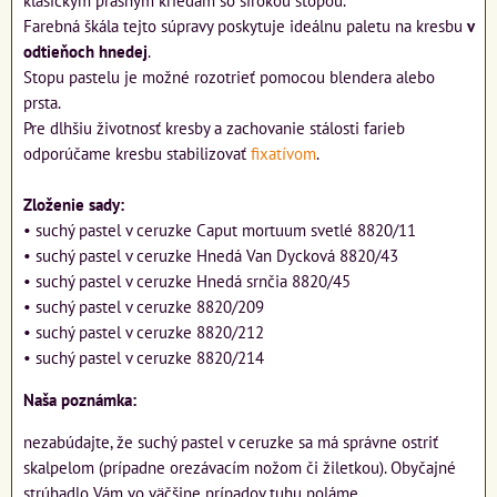
Farebná škála tejto súpravy poskytuje ideálnu paletu na kresbu
v
odtieňoch hnedej
.
Stopu pastelu je možné rozotrieť pomocou blendera alebo
prsta.
Pre dlhšiu životnosť kresby a zachovanie stálosti farieb
odporúčame kresbu stabilizovať
fixatívom
.
Zloženie sady:
• suchý pastel v ceruzke Caput mortuum svetlé 8820/11
• suchý pastel v ceruzke Hnedá Van Dycková 8820/43
• suchý pastel v ceruzke Hnedá srnčia 8820/45
• suchý pastel v ceruzke 8820/209
• suchý pastel v ceruzke 8820/212
• suchý pastel v ceruzke 8820/214
Naša poznámka:
nezabúdajte, že suchý pastel v ceruzke sa má správne ostriť
skalpelom (prípadne orezávacím nožom či žiletkou). Obyčajné
strúhadlo Vám vo väčšine prípadov tuhu poláme.