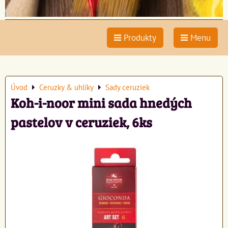
Produkty
Menu
Úvod
Ceruzky & uhlíky
Sady ceruziek
Koh-i-noor mini sada hnedých
pastelov v ceruziek, 6ks