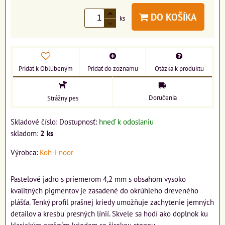
DO KOŠÍKA
ks
Pridať k Obľúbeným
Pridať do zoznamu
Otázka k produktu
Doručenia
Strážny pes
Skladové číslo:
Dostupnosť:
hneď k odoslaniu
skladom:
2
ks
Výrobca:
Koh-i-noor
Pastelové jadro s priemerom 4,2 mm s obsahom vysoko
kvalitných pigmentov je zasadené do okrúhleho dreveného
plášťa. Tenký profil prašnej kriedy umožňuje zachytenie jemných
detailov a kresbu presných línií. Skvele sa hodí ako doplnok ku
klasickým prašným kriedam so širokou stopou.