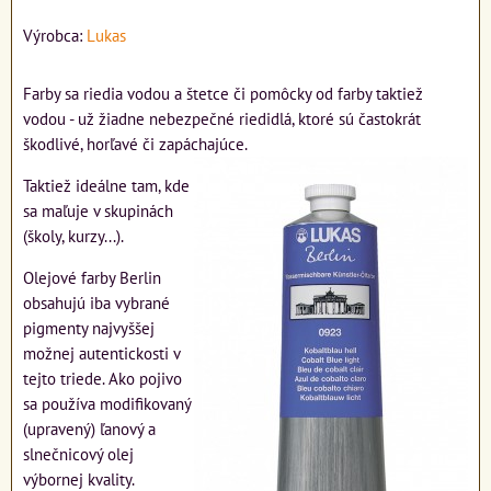
Výrobca:
Lukas
Farby sa riedia vodou a štetce či pomôcky od farby taktiež
vodou - už žiadne nebezpečné riedidlá, ktoré sú častokrát
škodlivé, horľavé či zapáchajúce.
Taktiež ideálne tam, kde
sa maľuje v skupinách
(školy, kurzy...).
Olejové farby Berlin
obsahujú iba vybrané
pigmenty najvyššej
možnej autentickosti v
tejto triede. Ako pojivo
sa používa modifikovaný
(upravený) ľanový a
slnečnicový olej
výbornej kvality.