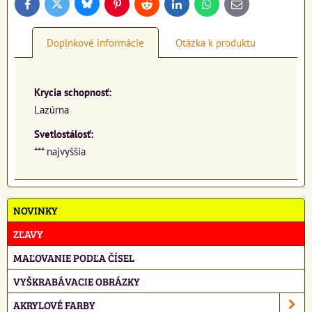
Bluesky
Twitter
Facebook
Pinterest
Reddit
LinkedIn
WhatsApp
E-
mail
Doplnkové informácie
Otázka k produktu
Krycia schopnosť:
Lazúrna
Svetlostálosť:
*** najvyššia
NOVINKY
ZĽAVY
MAĽOVANIE PODĽA ČÍSEL
VYŠKRABÁVACIE OBRÁZKY
AKRYLOVÉ FARBY