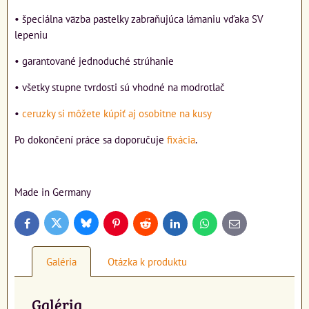
• špeciálna väzba pastelky zabraňujúca lámaniu vďaka SV
lepeniu
• garantované jednoduché strúhanie
• všetky stupne tvrdosti sú vhodné na modrotlač
•
ceruzky si môžete kúpiť aj osobitne na kusy
Po dokončení práce sa doporučuje
fixácia
.
Made in Germany
Bluesky
Twitter
Facebook
Pinterest
Reddit
LinkedIn
WhatsApp
E-
mail
Galéria
Otázka k produktu
Galéria