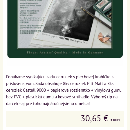
Ponúkame vynikajúcu sadu ceruziek v plechovej krabičke s
príslušenstvom. Sada obsahuje 8ks ceruziek Pitt Matt a 8ks
ceruziek Castell 9000 + papierové roztieratko + vinylovú gumu
bez PVC + plastickú gumu a kovové strúhadlo. Výborný tip na
darček - aj pre toho najnáročnejšieho umelca!
30,65 €
s DPH