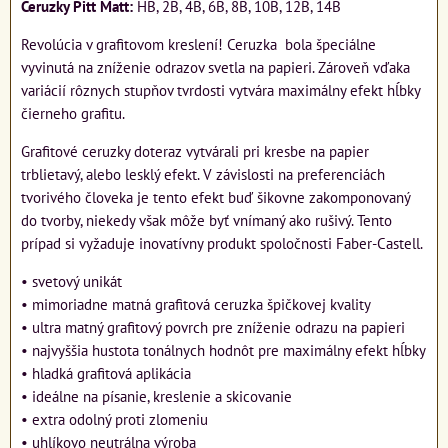
Ceruzky Pitt Matt:
HB, 2B, 4B, 6B, 8B, 10B, 12B, 14B
Revolúcia v grafitovom kreslení! Ceruzka bola špeciálne
vyvinutá na zníženie odrazov svetla na papieri. Zároveň vďaka
variácií rôznych stupňov tvrdosti vytvára maximálny efekt hĺbky
čierneho grafitu.
Grafitové ceruzky doteraz vytvárali pri kresbe na papier
trblietavý, alebo lesklý efekt. V závislosti na preferenciách
tvorivého človeka je tento efekt buď šikovne zakomponovaný
do tvorby, niekedy však môže byť vnímaný ako rušivý. Tento
prípad si vyžaduje inovatívny produkt spoločnosti Faber-Castell.
• svetový unikát
• mimoriadne matná grafitová ceruzka špičkovej kvality
• ultra matný grafitový povrch pre zníženie odrazu na papieri
• najvyššia hustota tonálnych hodnôt pre maximálny efekt hĺbky
• hladká grafitová aplikácia
• ideálne na písanie, kreslenie a skicovanie
• extra odolný proti zlomeniu
• uhlíkovo neutrálna výroba