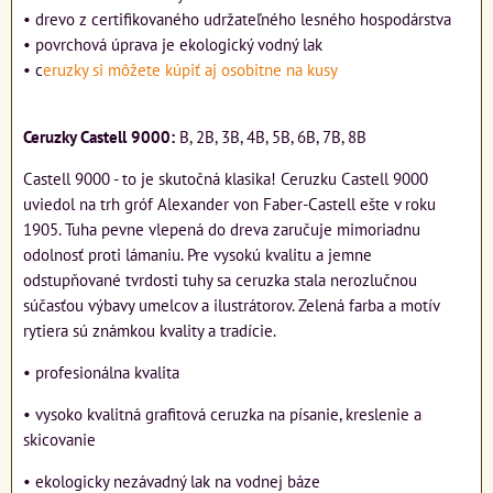
• drevo z certifikovaného udržateľného lesného hospodárstva
• povrchová úprava je ekologický vodný lak
• c
eruzky si môžete kúpiť aj osobitne na kusy
Ceruzky Castell 9000:
B, 2B, 3B, 4B, 5B, 6B, 7B, 8B
Castell 9000 - to je skutočná klasika! Ceruzku Castell 9000
uviedol na trh gróf Alexander von Faber-Castell ešte v roku
1905. Tuha pevne vlepená do dreva zaručuje mimoriadnu
odolnosť proti lámaniu. Pre vysokú kvalitu a jemne
odstupňované tvrdosti tuhy sa ceruzka stala nerozlučnou
súčasťou výbavy umelcov a ilustrátorov. Zelená farba a motív
rytiera sú známkou kvality a tradície.
• profesionálna kvalita
• vysoko kvalitná grafitová ceruzka na písanie, kreslenie a
skicovanie
• ekologicky nezávadný lak na vodnej báze