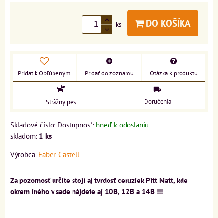
DO KOŠÍKA
ks
Pridať k Obľúbeným
Pridať do zoznamu
Otázka k produktu
Doručenia
Strážny pes
Skladové číslo:
Dostupnosť:
hneď k odoslaniu
skladom:
1
ks
Výrobca:
Faber-Castell
Za pozornosť určite stojí aj tvrdosť ceruziek Pitt Matt, kde
okrem iného v sade nájdete aj 10B, 12B a 14B !!!