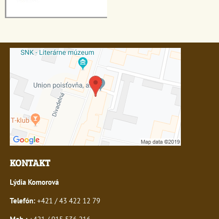
KONTAKT
Lýdia Komorová
Telefón:
+421 / 43 422 12 79
Mob.:
+421 / 915 536 216