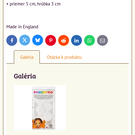
• priemer 5 cm, hrúbka 3 cm
Made in England
Bluesky
Twitter
Facebook
Pinterest
Reddit
LinkedIn
WhatsApp
E-
mail
Galéria
Otázka k produktu
Galéria