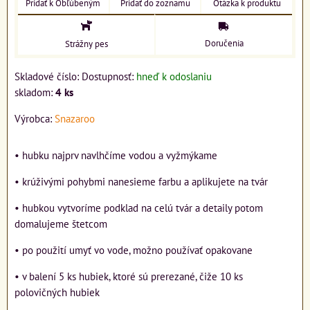
Pridať k Obľúbeným
Pridať do zoznamu
Otázka k produktu
Doručenia
Strážny pes
Skladové číslo:
Dostupnosť:
hneď k odoslaniu
skladom:
4
ks
Výrobca:
Snazaroo
• hubku najprv navlhčíme vodou a vyžmýkame
• krúživými pohybmi nanesieme farbu a aplikujete na tvár
• hubkou vytvoríme podklad na celú tvár a detaily potom
domalujeme štetcom
• po použití umyť vo vode, možno používať opakovane
• v balení 5 ks hubiek, ktoré sú prerezané, čiže 10 ks
polovičných hubiek