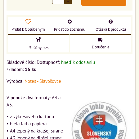
Pridať k Obľúbeným
Pridať do zoznamu
Otázka k produktu
Doručenia
Strážny pes
Skladové číslo:
Dostupnosť:
hneď k odoslaniu
skladom:
15
ks
Výrobca:
Notes - Slavošovce
V ponuke dva formáty: A4 a
A3.
• z výkresového kartónu
• biela farba papiera
• A4 lepený na kratšej strane
• A3 lepený na dlhšej strane