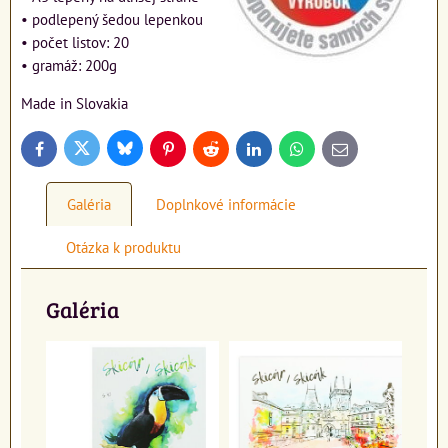
• podlepený šedou lepenkou
• počet listov: 20
• gramáž: 200g
Made in Slovakia
Bluesky
Twitter
Facebook
Pinterest
Reddit
LinkedIn
WhatsApp
E-
mail
Galéria
Doplnkové informácie
Otázka k produktu
Galéria