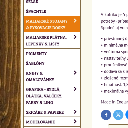
ŠELAK
ŠPACHTLE
V kufríku je 5 
MALIARSKÉ STOJANY
potreby - prípa
& RYSOVACIE DOSKY
Spodné aj vrch
MALIARSKE PLÁTNA,
• priestranný ú
LEPENKY & LIŠTY
• minimálna m
• vnútorná spo
PIGMENTY
• nastaviteľný
ŠABLÓNY
• protišmikové
• dodáva sa s 
KNIHY &
• zložené roz
OMAĽOVÁNKY
• hmotnosť: 1,8
GRAFIKA - RYDLÁ,
• maximálna vý
DLÁTKA, VALČEKY,
Made in Engla
FARBY & LINO
SKICÁRE & PAPIERE
Twitte
Facebook
MODELOVANIE