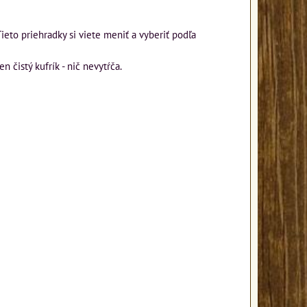
Tieto priehradky si viete meniť a vyberiť podľa
čistý kufrík - nič nevytŕča.