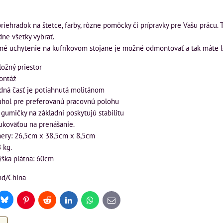
priehradok na štetce, farby, rôzne pomôcky či prípravky pre Vašu prácu. 
dne všetky vybrať.
né uchytenie na kufríkovom stojane je možné odmontovať a tak máte len 
ložný priestor
ontáž
dná časť je potiahnutá molitánom
 uhol pre preferovanú pracovnú polohu
 gumičky na základni poskytujú stabilitu
rukoväťou na prenášanie.
mery: 26,5cm x 38,5cm x 8,5cm
 kg.
ška plátna: 60cm
nd/China
Bluesky
r
Pinterest
Reddit
LinkedIn
WhatsApp
E-
mail