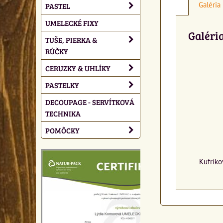
Galéria
PASTEL
UMELECKÉ FIXY
Galéri
TUŠE, PIERKA &
RÚČKY
CERUZKY & UHLÍKY
PASTELKY
DECOUPAGE - SERVÍTKOVÁ
TECHNIKA
POMÔCKY
Kufríko