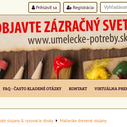
Prihlásiť sa
Registrácia
FAQ - ČASTO KLADENÉ OTÁZKY
KONTAKT
VIRTUÁLNA PRE
ské stojany & rysovacie dosky
Maliarske drevené stojany