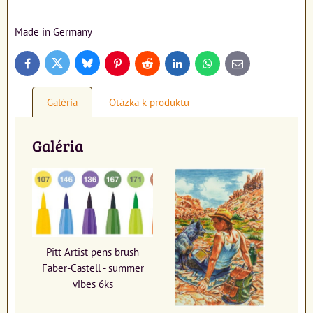
Made in Germany
Bluesky
Twitter
Facebook
Pinterest
Reddit
LinkedIn
WhatsApp
E-
mail
Galéria
Otázka k produktu
Galéria
Pitt Artist pens brush
Faber-Castell - summer
vibes 6ks