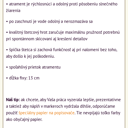
• atrament je rýchlosnúci a odolný proti pôsobeniu slnečného
žiarenia
• po zaschnutí je vode odolný a nerozmazáva sa
• kvalitný štetcový hrot zaručuje maximálnu pružnosť potrebnú
pri spontánnom skicovaní aj kreslení detailov
• špička štetca si zachová funkčnosť aj pri nalomení bez toho,
aby došlo k jej poškodeniu.
• spoľahlivý prietok atramentu
• dĺžka fixy: 13 cm
Náš tip:
ak chcete, aby Vaša práca vyzerala lepšie, prezentatívne
a taktiež aby náplň v markeroch vydržala dlhšie, odporúčame
použiť
špeciálny papier na popisovače
. Tie nevpíjajú toľko farby
ako obyčajný papier.