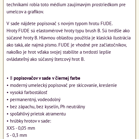
technikami robia toto médium zaujímavým prostriedkom pre
umelcov a grafikov.
V sade nájdete popisovač s novým typom hrotu FUDE.
Hroty FUDE sú elastomérové hroty typu brush B. Sú tvrdšie ako
súčasné hroty B. Hlavnou oblasťou použitia je klasická ilustrácia
ako taká, ale najmä písmo. FUDE je vhodné pre začiatočníkov,
nakoľko je hrot vďaka svojej stabilite a tvrdosti lepšie
ovládateľný ako súčasný štetcový hrot B.
• 8
popisovačov v sade v čiernej farbe
• moderný umelecký popisovač pre skicovanie, kreslenie
• vysoká farbostálosť
• permanentný, vodeodolný
• bez zápachu, bez kyselín, Ph neutrálny
• spoľahlivý prietok atramentu
• hrúbky hrotov v sade:
XXS - 0,05 mm
S - 0,3 mm