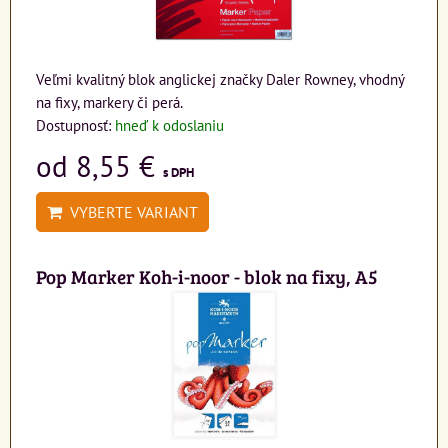
Veľmi kvalitný blok anglickej značky Daler Rowney, vhodný
na fixy, markery či perá.
Dostupnosť:
hneď k odoslaniu
od 8,55 €
s DPH
VYBERTE VARIANT
Pop Marker Koh-i-noor - blok na fixy, A5