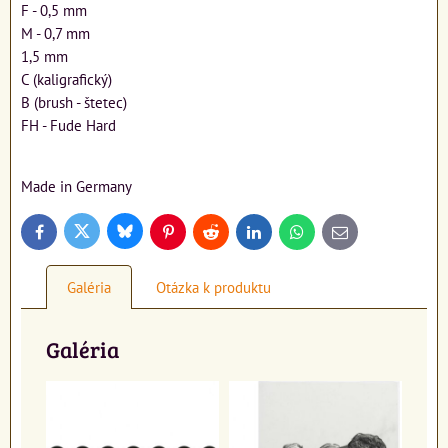
F - 0,5 mm
M - 0,7 mm
1,5 mm
C (kaligrafický)
B (brush - štetec)
FH - Fude Hard
Made in Germany
Bluesky
Twitter
Facebook
Pinterest
Reddit
LinkedIn
WhatsApp
E-
mail
Galéria
Otázka k produktu
Galéria