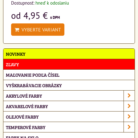
Dostupnosť:
hneď k odoslaniu
od 4,95 €
s DPH
VYBERTE VARIANT
NOVINKY
ZĽAVY
MAĽOVANIE PODĽA ČÍSEL
VYŠKRABÁVACIE OBRÁZKY
AKRYLOVÉ FARBY
AKVARELOVÉ FARBY
OLEJOVÉ FARBY
TEMPEROVÉ FARBY
FARBY NA SKLO