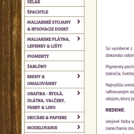
ŠELAK
ŠPACHTLE
MALIARSKÉ STOJANY
& RYSOVACIE DOSKY
MALIARSKE PLÁTNA,
LEPENKY & LIŠTY
Sú vyrobené z 
dokonalo odoln
PIGMENTY
ŠABLÓNY
Pigmenty pochá
stáročia. Svetl
KNIHY &
OMAĽOVÁNKY
Najvyššia svet
rafinovaným ol
GRAFIKA - RYDLÁ,
olejom, ktorý j
DLÁTKA, VALČEKY,
FARBY & LINO
RIEDENIE:
SKICÁRE & PAPIERE
olejové farby s
MODELOVANIE
zanechania sto