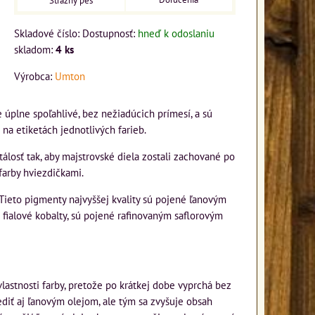
Strážny pes
Skladové číslo:
Dostupnosť:
hneď k odoslaniu
skladom:
4
ks
Výrobca:
Umton
úplne spoľahlivé, bez nežiadúcich prímesí, a sú
na etiketách jednotlivých farieb.
losť tak, aby majstrovské diela zostali zachované po
 farby hviezdičkami.
 Tieto pigmenty najvyššej kvality sú pojené ľanovým
 fialové kobalty, sú pojené rafinovaným saflorovým
vlastnosti farby, pretože po krátkej dobe vyprchá bez
diť aj ľanovým olejom, ale tým sa zvyšuje obsah