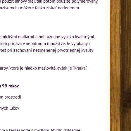
ní použiť ľanový olej, tak potom použite polymérovaný.
konzistenciu môžete ľahko získať nariedením
ickými maliarmi a boli uznané vysoko kvalitnými.
arieb pridáva v nepatrnom množstve. Je vyrábaný z
ivosť pri zachovaní nezmenenej prvotriednej kvality
y, ktorá je hladko maslovitá, avšak je "krátka".
u 99 rokov.
om prostredí
ených lúčov
otom v teplej vode s mydlom. Mydlo dôkladne