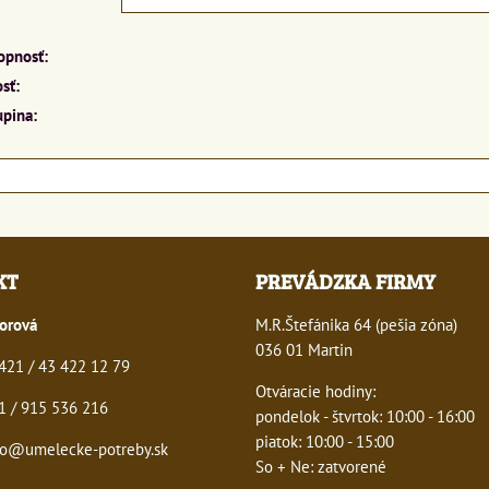
opnosť:
sť:
upina:
KT
PREVÁDZKA FIRMY
orová
M.R.Štefánika 64 (pešia zóna)
036 01 Martin
21 / 43 422 12 79
Otváracie hodiny:
 / 915 536 216
pondelok - štvrtok: 10:00 - 16:00
piatok: 10:00 - 15:00
o@umelecke-potreby.sk
So + Ne: zatvorené