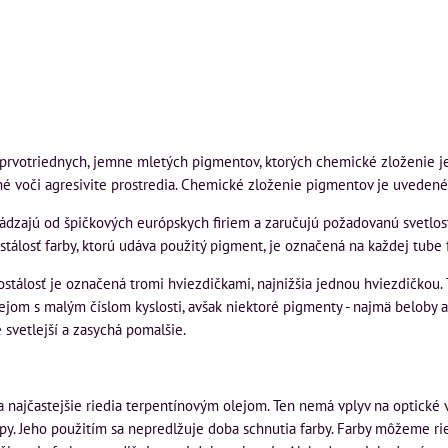
prvotriednych, jemne mletých pigmentov, ktorých chemické zloženie je 
é voči agresivite prostredia. Chemické zloženie pigmentov je uvedené 
dzajú od špičkových európskych firiem a zaručujú požadovanú svetlostá
ostálosť farby, ktorú udáva použitý pigment, je označená na každej tube
lostálosť je označená tromi hviezdičkami, najnižšia jednou hviezdičkou.
ejom s malým číslom kyslosti, avšak niektoré pigmenty - najmä beloby a
e svetlejší a zasychá pomalšie.
a najčastejšie riedia terpentínovým olejom. Ten nemá vplyv na optické 
py. Jeho použitím sa nepredlžuje doba schnutia farby. Farby môžeme rie