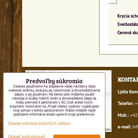
Krycia sch
Svetlostálo
Cenová sk
KONTA
Predvoľby súkromia
Cookies používame na zlepšenie vašej návštevy tejto
webovej stránky, analýzu jej výkonnosti a zhromažďovanie
Lýdia Kom
údajov o jej používaní. Na tento účel môžeme použiť
nástroje a služby tretích strán a zhromaždené údaje sa
môžu preniesť k partnerom v EÚ, USA alebo iných
Telefón:
+4
krajinách. Kliknutím na „Prijať všetky cookies“ vyjadrujete
svoj súhlas s týmto spracovaním. Nižšie môžete nájsť
Mob.:
+421
podrobné informácie alebo upraviť svoje preferencie.
Zásady ochrany osobných údajov
e-mail:
inf
Ukázať podrobnosti