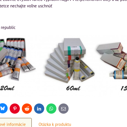
štetce nechajte voľne uschnúť
 republic
Bluesky
r
Pinterest
Reddit
LinkedIn
WhatsApp
E-
mail
vé informácie
Otázka k produktu