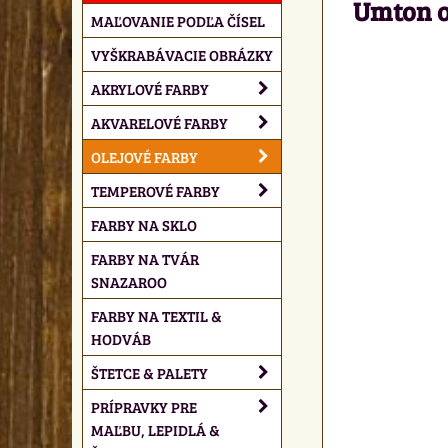
Umton o
MAĽOVANIE PODĽA ČÍSEL
VYŠKRABÁVACIE OBRÁZKY
AKRYLOVÉ FARBY
AKVARELOVÉ FARBY
OLEJOVÉ FARBY
TEMPEROVÉ FARBY
FARBY NA SKLO
FARBY NA TVÁR
SNAZAROO
FARBY NA TEXTIL &
HODVÁB
ŠTETCE & PALETY
PRÍPRAVKY PRE
MAĽBU, LEPIDLÁ &