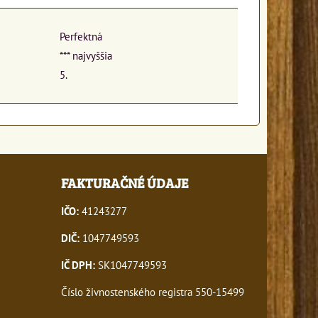
Perfektná
*** najvyššia
5.
FAKTURAČNÉ ÚDAJE
IČO:
41243277
DIČ:
1047749593
IČ DPH:
SK1047749593
Číslo živnostenského registra 550-15499