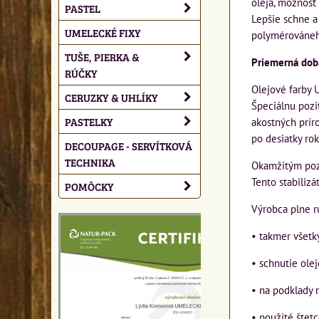
oleja, možnosť 
PASTEL
Lepšie schne a
UMELECKÉ FIXY
polymérováneh
TUŠE, PIERKA &
Priemerná doba
RÚČKY
Olejové farby 
CERUZKY & UHLÍKY
Špeciálnu pozi
PASTELKY
akostných príro
po desiatky rok
DECOUPAGE - SERVÍTKOVÁ
TECHNIKA
Okamžitým pozit
Tento stabilizá
POMÔCKY
Výrobca plne r
• takmer všetk
• schnutie ole
• na podklady 
• použité štet