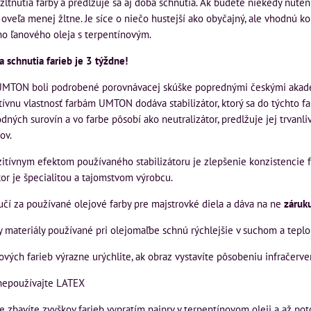
žltnutia farby a predlžuje sa aj doba schnutia. Ak budete niekedy núte
 oveľa menej žltne. Je síce o niečo hustejší ako obyčajný, ale vhodnú 
o ľanového oleja s terpentínovým.
 schnutia farieb je 3 týždne!
UMTON boli podrobené porovnávacej skúške poprednými českými akadem
tívnu vlastnosť farbám UMTON dodáva stabilizátor, ktorý sa do týchto f
dných surovín a vo farbe pôsobí ako neutralizátor, predlžuje jej trvanl
ov.
ívnym efektom používaného stabilizátoru je zlepšenie konzistencie farb
tor je špecialitou a tajomstvom výrobcu.
učí za používané olejové farby pre majstrovké diela a dáva na ne
záruk
y materiály používané pri olejomaľbe schnú rýchlejšie v suchom a tepl
jových farieb výrazne urýchlite, ak obraz vystavíte pôsobeniu infračerv
nepoužívajte LATEX
ce zbavíte zvyškov farieb vypratím najprv v terpentínovom oleji a až p