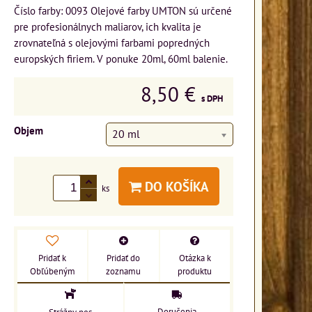
Číslo farby: 0093 Olejové farby UMTON sú určené
pre profesionálnych maliarov, ich kvalita je
zrovnateľná s olejovými farbami popredných
europských firiem. V ponuke 20ml, 60ml balenie.
8,50 €
s DPH
Objem
20 ml
DO KOŠÍKA
ks
Pridať k
Pridať do
Otázka k
Obľúbeným
zoznamu
produktu
Doručenia