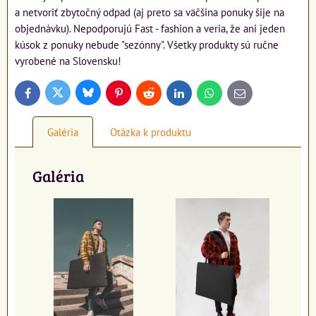
a netvoriť zbytočný odpad (aj preto sa väčšina ponuky šije na
objednávku). Nepodporujú Fast - fashion a veria, že ani jeden
kúsok z ponuky nebude "sezónny". Všetky produkty sú ručne
vyrobené na Slovensku!
Bluesky
Twitter
Facebook
Pinterest
Reddit
LinkedIn
WhatsApp
E-
mail
Galéria
Otázka k produktu
Galéria