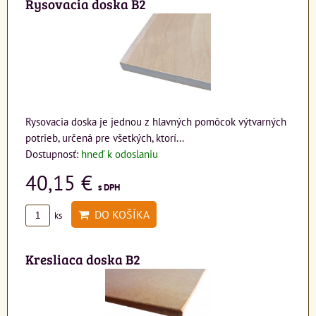
Rysovacia doska B2
Rysovacia doska je jednou z hlavných pomôcok výtvarných
potrieb, určená pre všetkých, ktorí...
Dostupnosť:
hneď k odoslaniu
40,15 €
s DPH
DO KOŠÍKA
ks
Kresliaca doska B2