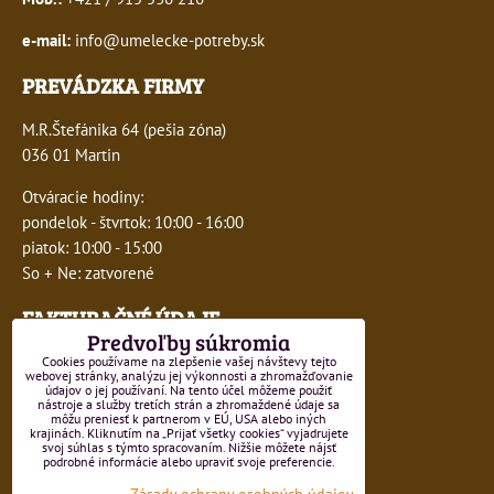
e-mail:
info@umelecke-potreby.sk
PREVÁDZKA FIRMY
M.R.Štefánika 64 (pešia zóna)
036 01 Martin
Otváracie hodiny:
pondelok - štvrtok: 10:00 - 16:00
piatok: 10:00 - 15:00
So + Ne: zatvorené
FAKTURAČNÉ ÚDAJE
Predvoľby súkromia
IČO:
41243277
Cookies používame na zlepšenie vašej návštevy tejto
webovej stránky, analýzu jej výkonnosti a zhromažďovanie
údajov o jej používaní. Na tento účel môžeme použiť
DIČ:
1047749593
nástroje a služby tretích strán a zhromaždené údaje sa
môžu preniesť k partnerom v EÚ, USA alebo iných
krajinách. Kliknutím na „Prijať všetky cookies“ vyjadrujete
IČ DPH:
SK1047749593
svoj súhlas s týmto spracovaním. Nižšie môžete nájsť
podrobné informácie alebo upraviť svoje preferencie.
Číslo živnostenského registra 550-15499
Zásady ochrany osobných údajov