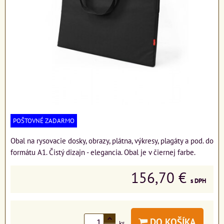
POŠTOVNÉ ZADARMO
Obal na rysovacie dosky, obrazy, plátna, výkresy, plagáty a pod. do
formátu A1. Čistý dizajn - elegancia. Obal je v čiernej farbe.
156,70 €
s DPH
DO KOŠÍKA
ks