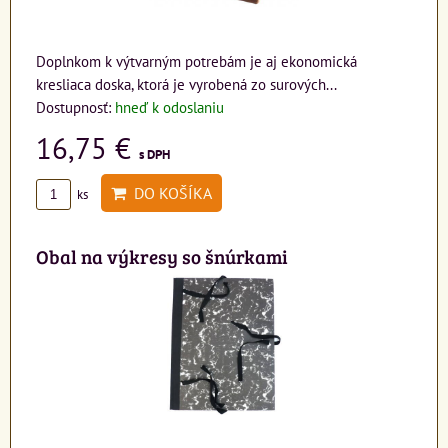
Doplnkom k výtvarným potrebám je aj ekonomická
kresliaca doska, ktorá je vyrobená zo surových...
Dostupnosť:
hneď k odoslaniu
16,75 €
s DPH
DO KOŠÍKA
ks
Obal na výkresy so šnúrkami