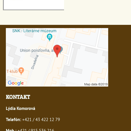
KONTAKT
Lýdia Komorová
Telefón:
+421 / 43 422 12 79
Mob.:
+421 / 915 536 216