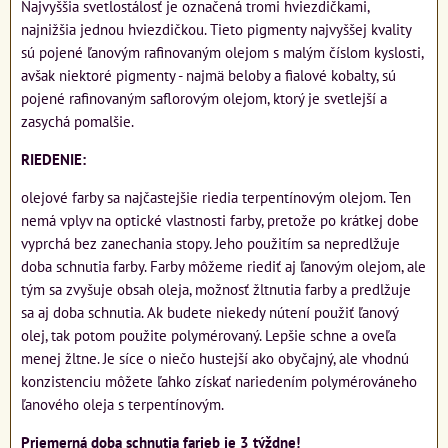
Najvyššia svetlostálosť je označená tromi hviezdičkami,
najnižšia jednou hviezdičkou. Tieto pigmenty najvyššej kvality
sú pojené ľanovým rafinovaným olejom s malým číslom kyslosti,
avšak niektoré pigmenty - najmä beloby a fialové kobalty, sú
pojené rafinovaným saflorovým olejom, ktorý je svetlejší a
zasychá pomalšie.
RIEDENIE:
olejové farby sa najčastejšie riedia terpentínovým olejom. Ten
nemá vplyv na optické vlastnosti farby, pretože po krátkej dobe
vyprchá bez zanechania stopy. Jeho použitím sa nepredlžuje
doba schnutia farby. Farby môžeme riediť aj ľanovým olejom, ale
tým sa zvyšuje obsah oleja, možnosť žltnutia farby a predlžuje
sa aj doba schnutia. Ak budete niekedy nútení použiť ľanový
olej, tak potom použite polymérovaný. Lepšie schne a oveľa
menej žltne. Je síce o niečo hustejší ako obyčajný, ale vhodnú
konzistenciu môžete ľahko získať nariedením polymérováneho
ľanového oleja s terpentínovým.
Priemerná doba schnutia farieb je 3 týždne!