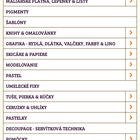
MALIARSKE PLÁTNA, LEPENKY & LIŠTY
PIGMENTY
ŠABLÓNY
KNIHY & OMAĽOVÁNKY
GRAFIKA - RYDLÁ, DLÁTKA, VALČEKY, FARBY & LINO
SKICÁRE & PAPIERE
MODELOVANIE
PASTEL
UMELECKÉ FIXY
TUŠE, PIERKA & RÚČKY
CERUZKY & UHLÍKY
PASTELKY
DECOUPAGE - SERVÍTKOVÁ TECHNIKA
POMÔCKY