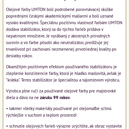
Olejové farby UMTON boli podrobené porovnávacej skúške
poprednými českými akademickými maliarmi a boli uznané
vysoko kvalitnými. Špeciálnu pozitívnu vlastnosť farbám UMTON
dodáva stabilizátor, ktorý sa do týchto farieb pridáva v
nepatrnom množstve. Je vyrábaný z akostných prírodných
surovín a vo farbe pôsobí ako neutralizátor, predlžuje jej
trvanlivosť pri zachovaní nezmenenej prvotriednej kvality po
desiatky rokov.
Okamžitým pozitívnym efektom používaného stabilizátoru je
zlepšenie konzistencie farby, ktorá je hladko maslovitá, avšak je
"krátka". Tento stabilizátor je špecialitou a tajomstvom výrobcu.
Výrobca plne ručí za používané olejové farby pre majstrovké
diela a dáva na ne
záruku 99 rokov.
• takmer všetky materiály používané pri olejomaľbe schnú
rýchlejšie v suchom a teplom prostredí
• schnutie olejových farieb výrazne urýchlite, ak obraz vystavíte