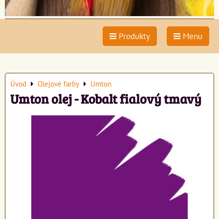
Produkty
Menu
Úvod
Olejové farby
Umton
Umton olej - Kobalt fialový tmavý