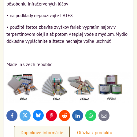
pôsobeniu infračervených lúčov
• na podklady nepoužívajte LATEX
• použité štetce zbavíte zvyškov farieb vypratím najprv v
terpentínovom oleji a až potom v teplej vode s mydlom. Mydlo
dôkladne vypláchnite a štetce nechajte voľne uschnúť
Made in Czech republic
Bluesky
Twitter
Facebook
Pinterest
Reddit
LinkedIn
WhatsApp
E-
mail
Doplnkové informácie
Otázka k produktu