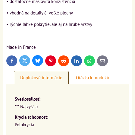
• dostatočne maslovitá konzistencia
• vhodná na detaily či veľké plochy
• rýchle ľahké pokrytie, ale aj na hrubé vrstvy
Made in France
Bluesky
Twitter
Facebook
Pinterest
Reddit
LinkedIn
WhatsApp
E-
mail
Doplnkové informácie
Otázka k produktu
Svetlostálosť:
*** Najvyššia
Krycia schopnosť:
Polokrycia