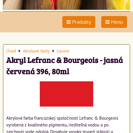
Produkty
Menu
Úvod
Akrylové farby
Louvre
Akryl Lefranc & Bourgeois - jasná
červená 396, 80ml
Akrylová farba francúzskej spoločnosti Lefranc & Bourgeois
vyrobená z kvalitného pigmentu, riediteľná vodou a po
zaschnutí vode odolná. Dosahuje vysoký stupeň stálosti a