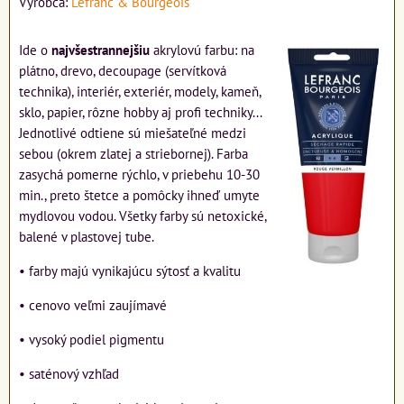
Výrobca:
Lefranc & Bourgeois
Ide o
najvšestrannejšiu
akrylovú farbu: na
plátno, drevo, decoupage (servítková
technika), interiér, exteriér, modely, kameň,
sklo, papier, rôzne hobby aj profi techniky...
Jednotlivé odtiene sú miešateľné medzi
sebou (okrem zlatej a striebornej). Farba
zasychá pomerne rýchlo, v priebehu 10-30
min., preto štetce a pomôcky ihneď umyte
mydlovou vodou. Všetky farby sú netoxické,
balené v plastovej tube.
• farby majú vynikajúcu sýtosť a kvalitu
• cenovo veľmi zaujímavé
• vysoký podiel pigmentu
• saténový vzhľad