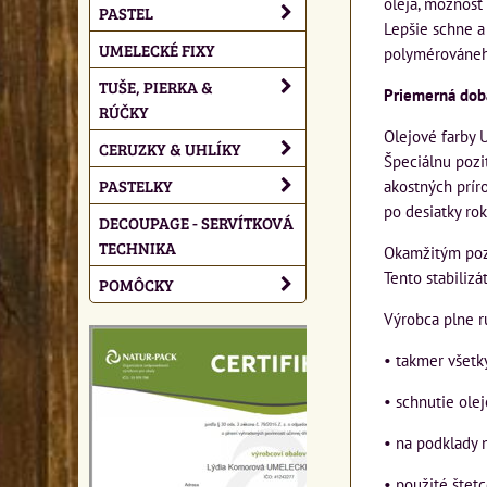
oleja, možnosť 
PASTEL
Lepšie schne a
UMELECKÉ FIXY
polymérováneh
TUŠE, PIERKA &
Priemerná doba
RÚČKY
Olejové farby 
CERUZKY & UHLÍKY
Špeciálnu pozi
PASTELKY
akostných príro
po desiatky rok
DECOUPAGE - SERVÍTKOVÁ
TECHNIKA
Okamžitým pozit
Tento stabilizá
POMÔCKY
Výrobca plne r
• takmer všetk
• schnutie ole
• na podklady 
• použité štet