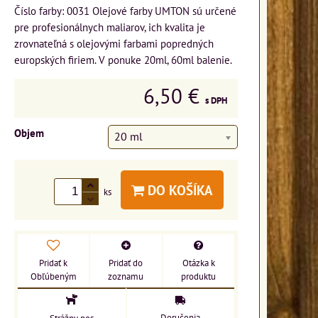
Číslo farby: 0031 Olejové farby UMTON sú určené
pre profesionálnych maliarov, ich kvalita je
zrovnateľná s olejovými farbami popredných
europských firiem. V ponuke 20ml, 60ml balenie.
6,50 €
s DPH
Objem
20 ml
DO KOŠÍKA
ks
Pridať k
Pridať do
Otázka k
Obľúbeným
zoznamu
produktu
Doručenia