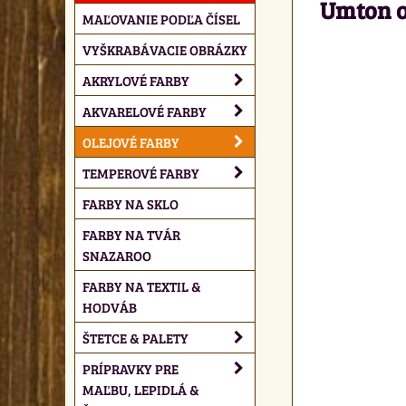
Umton ol
MAĽOVANIE PODĽA ČÍSEL
VYŠKRABÁVACIE OBRÁZKY
AKRYLOVÉ FARBY
AKVARELOVÉ FARBY
OLEJOVÉ FARBY
TEMPEROVÉ FARBY
FARBY NA SKLO
FARBY NA TVÁR
SNAZAROO
FARBY NA TEXTIL &
HODVÁB
ŠTETCE & PALETY
PRÍPRAVKY PRE
MAĽBU, LEPIDLÁ &