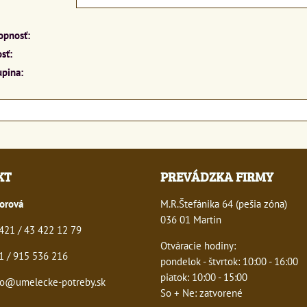
opnosť:
sť:
upina:
KT
PREVÁDZKA FIRMY
orová
M.R.Štefánika 64 (pešia zóna)
036 01 Martin
21 / 43 422 12 79
Otváracie hodiny:
 / 915 536 216
pondelok - štvrtok: 10:00 - 16:00
piatok: 10:00 - 15:00
o@umelecke-potreby.sk
So + Ne: zatvorené