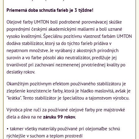
Priemerná doba schnutia farieb je 3 týždne!
Olejové farby UMTON boli podrobené porovnávacej skúške
poprednými českými akademickými maliarmi a boli uznané
vysoko kvalitnými. Špeciálnu pozitívnu vlastnosť farbám UMTON
dodáva stabilizátor, ktorý sa do týchto farieb pridáva v
nepatrnom množstve. Je vyrábaný z akostných prírodných
surovín a vo farbe pôsobí ako neutralizátor, predlžuje jej
trvanlivosť pri zachovaní nezmenenej prvotriednej kvality po
desiatky rokov.
Okamžitým pozitívnym efektom používaného stabilizátoru je
zlepšenie konzistencie farby, ktorá je hladko maslovitá, avšak je
"krátka". Tento stabilizátor je špecialitou a tajomstvom výrobcu.
Výrobca plne ručí za používané olejové farby pre majstrovké
diela a dáva na ne
záruku 99 rokov.
• takmer všetky materiály používané pri olejomaľbe schnú
rýchlejšie v suchom a teplom prostredí