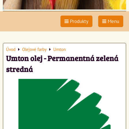
Produkty
Menu
Úvod
Olejové farby
Umton
Umton olej - Permanentná zelená
stredná