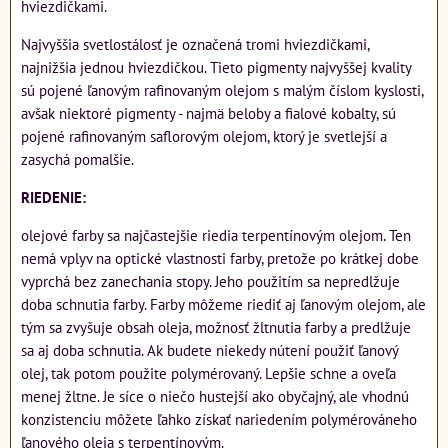
hviezdičkami.
Najvyššia svetlostálosť je označená tromi hviezdičkami,
najnižšia jednou hviezdičkou. Tieto pigmenty najvyššej kvality
sú pojené ľanovým rafinovaným olejom s malým číslom kyslosti,
avšak niektoré pigmenty - najmä beloby a fialové kobalty, sú
pojené rafinovaným saflorovým olejom, ktorý je svetlejší a
zasychá pomalšie.
RIEDENIE:
olejové farby sa najčastejšie riedia terpentínovým olejom. Ten
nemá vplyv na optické vlastnosti farby, pretože po krátkej dobe
vyprchá bez zanechania stopy. Jeho použitím sa nepredlžuje
doba schnutia farby. Farby môžeme riediť aj ľanovým olejom, ale
tým sa zvyšuje obsah oleja, možnosť žltnutia farby a predlžuje
sa aj doba schnutia. Ak budete niekedy nútení použiť ľanový
olej, tak potom použite polymérovaný. Lepšie schne a oveľa
menej žltne. Je síce o niečo hustejší ako obyčajný, ale vhodnú
konzistenciu môžete ľahko získať nariedením polymérováneho
ľanového oleja s terpentínovým.