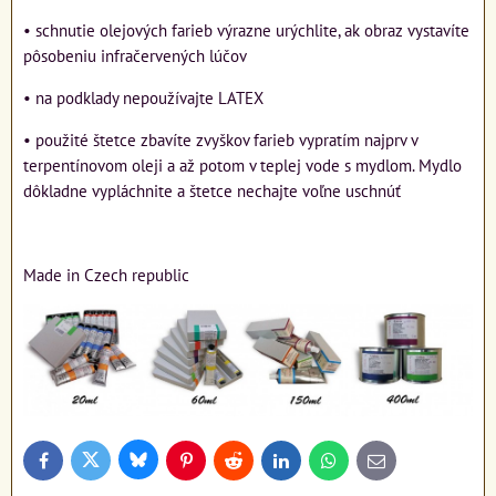
• schnutie olejových farieb výrazne urýchlite, ak obraz vystavíte
pôsobeniu infračervených lúčov
• na podklady nepoužívajte LATEX
• použité štetce zbavíte zvyškov farieb vypratím najprv v
terpentínovom oleji a až potom v teplej vode s mydlom. Mydlo
dôkladne vypláchnite a štetce nechajte voľne uschnúť
Made in Czech republic
Bluesky
Twitter
Facebook
Pinterest
Reddit
LinkedIn
WhatsApp
E-
mail