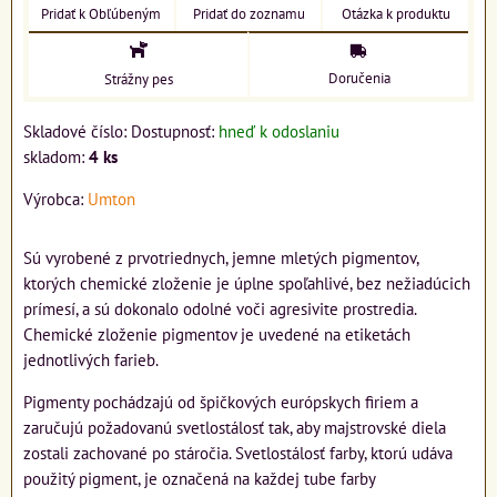
Pridať k Obľúbeným
Pridať do zoznamu
Otázka k produktu
Doručenia
Strážny pes
Skladové číslo:
Dostupnosť:
hneď k odoslaniu
skladom:
4
ks
Výrobca:
Umton
Sú vyrobené z prvotriednych, jemne mletých pigmentov,
ktorých chemické zloženie je úplne spoľahlivé, bez nežiadúcich
prímesí, a sú dokonalo odolné voči agresivite prostredia.
Chemické zloženie pigmentov je uvedené na etiketách
jednotlivých farieb.
Pigmenty pochádzajú od špičkových európskych firiem a
zaručujú požadovanú svetlostálosť tak, aby majstrovské diela
zostali zachované po stáročia. Svetlostálosť farby, ktorú udáva
použitý pigment, je označená na každej tube farby