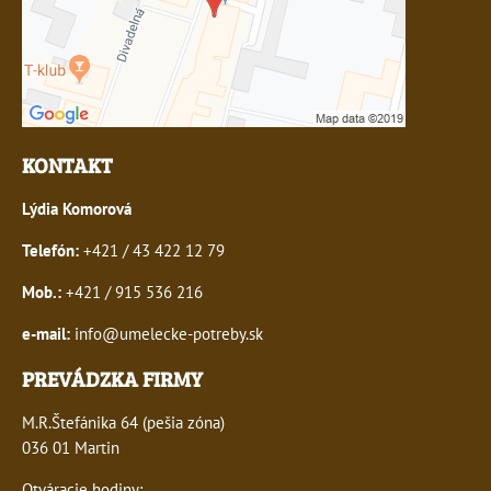
KONTAKT
Lýdia Komorová
Telefón:
+421 / 43 422 12 79
Mob.:
+421 / 915 536 216
e-mail:
info@umelecke-potreby.sk
PREVÁDZKA FIRMY
M.R.Štefánika 64 (pešia zóna)
036 01 Martin
Otváracie hodiny: