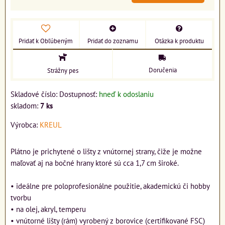
Pridať k Obľúbeným
Pridať do zoznamu
Otázka k produktu
Doručenia
Strážny pes
Skladové číslo:
Dostupnosť:
hneď k odoslaniu
skladom:
7
ks
Výrobca:
KREUL
Plátno je prichytené o lišty z vnútornej strany, čiže je možne
maľovať aj na bočné hrany ktoré sú cca 1,7 cm široké.
• ideálne pre poloprofesionálne použitie, akademickú či hobby
tvorbu
• na olej, akryl, temperu
• vnútorné lišty (rám) vyrobený z borovice (certifikované FSC)