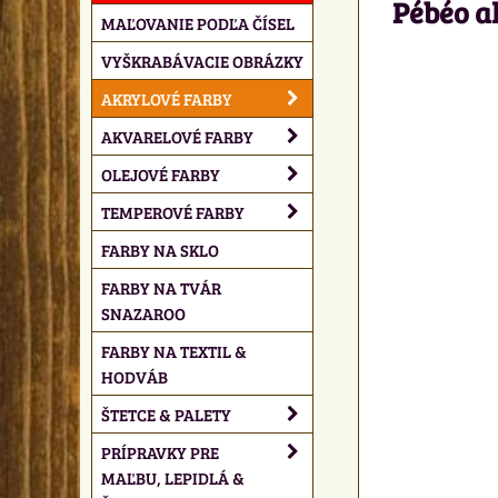
Pébéo a
MAĽOVANIE PODĽA ČÍSEL
VYŠKRABÁVACIE OBRÁZKY
AKRYLOVÉ FARBY
AKVARELOVÉ FARBY
OLEJOVÉ FARBY
TEMPEROVÉ FARBY
FARBY NA SKLO
FARBY NA TVÁR
SNAZAROO
FARBY NA TEXTIL &
HODVÁB
ŠTETCE & PALETY
PRÍPRAVKY PRE
MAĽBU, LEPIDLÁ &