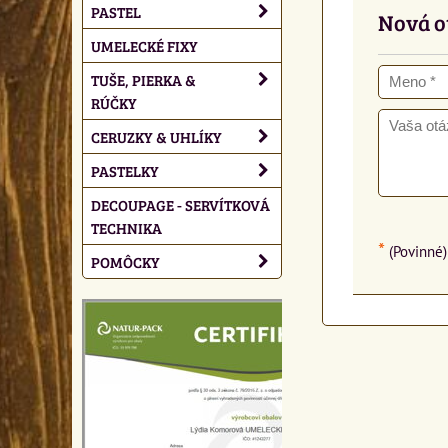
PASTEL
Nová o
UMELECKÉ FIXY
TUŠE, PIERKA &
RÚČKY
CERUZKY & UHLÍKY
PASTELKY
DECOUPAGE - SERVÍTKOVÁ
TECHNIKA
*
(Povinné)
POMÔCKY