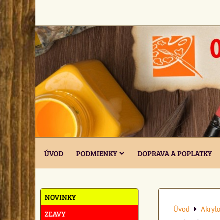
ÚVOD
PODMIENKY
DOPRAVA A POPLATKY
NOVINKY
Úvod
Akrylo
ZĽAVY