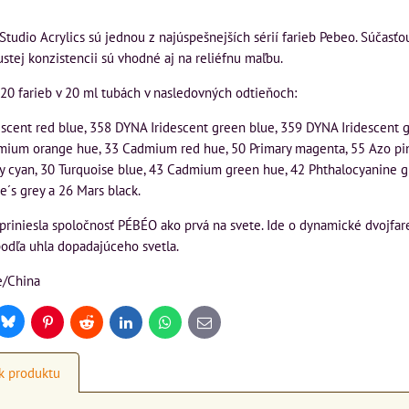
Studio Acrylics sú jednou z najúspešnejších sérií farieb Pebeo. Súčasťou
stej konzistencii sú vhodné aj na reliéfnu maľbu.
20 farieb v 20 ml tubách v nasledovných odtieňoch:
scent red blue, 358 DYNA Iridescent green blue, 359 DYNA Iridescent 
mium orange hue, 33 Cadmium red hue, 50 Primary magenta, 55 Azo pink,
 cyan, 30 Turquoise blue, 43 Cadmium green hue, 42 Phthalocyanine gre
e´s grey a 26 Mars black.
riniesla spoločnosť PÉBÉO ako prvá na svete. Ide o dynamické dvojfar
odľa uhla dopadajúceho svetla.
e/China
Bluesky
r
Pinterest
Reddit
LinkedIn
WhatsApp
E-
mail
k produktu