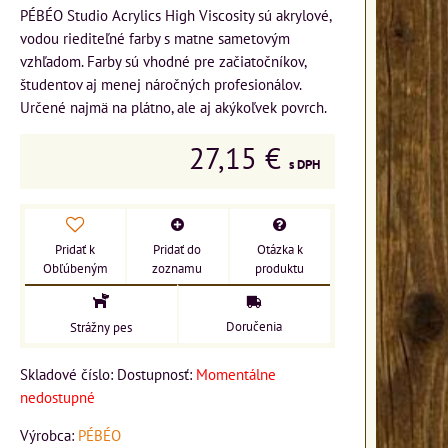
PÉBÉO Studio Acrylics High Viscosity sú akrylové,
vodou riediteľné farby s matne sametovým
vzhľadom. Farby sú vhodné pre začiatočníkov,
študentov aj menej náročných profesionálov.
Určené najmä na plátno, ale aj akýkoľvek povrch.
27,15 €
s DPH
Pridať k
Pridať do
Otázka k
Obľúbeným
zoznamu
produktu
Doručenia
Strážny pes
Skladové číslo:
Dostupnosť:
Momentálne
nedostupné
Výrobca:
PÉBÉO