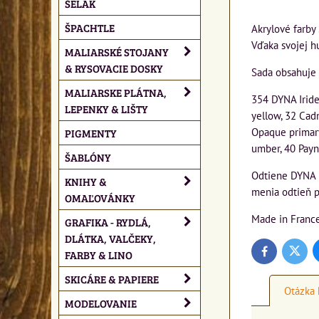
ŠELAK
ŠPACHTLE
Akrylové farby 
Vďaka svojej hu
MALIARSKÉ STOJANY
& RYSOVACIE DOSKY
Sada obsahuje 
MALIARSKE PLÁTNA,
354 DYNA Iride
LEPENKY & LIŠTY
yellow, 32 Cad
Opaque primary
PIGMENTY
umber, 40 Payn
ŠABLÓNY
Odtiene DYNA p
KNIHY &
menia odtieň p
OMAĽOVÁNKY
Made in Franc
GRAFIKA - RYDLÁ,
DLÁTKA, VALČEKY,
FARBY & LINO
Twitte
Facebook
SKICÁRE & PAPIERE
Otázka 
MODELOVANIE