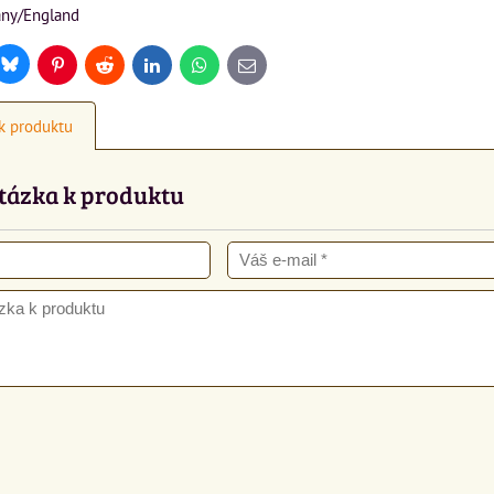
ny/England
Bluesky
r
Pinterest
Reddit
LinkedIn
WhatsApp
E-
mail
k produktu
tázka k produktu