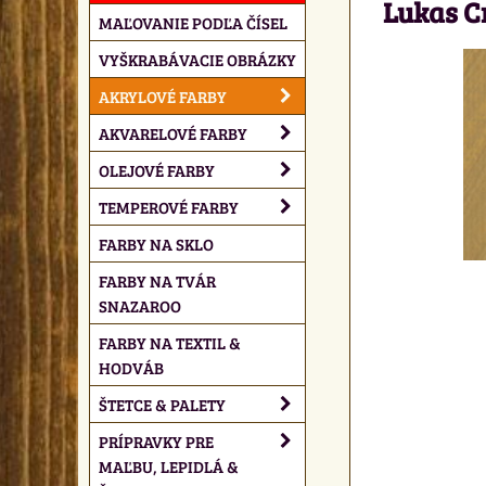
Lukas Cr
MAĽOVANIE PODĽA ČÍSEL
VYŠKRABÁVACIE OBRÁZKY
AKRYLOVÉ FARBY
AKVARELOVÉ FARBY
OLEJOVÉ FARBY
TEMPEROVÉ FARBY
FARBY NA SKLO
FARBY NA TVÁR
SNAZAROO
FARBY NA TEXTIL &
HODVÁB
ŠTETCE & PALETY
PRÍPRAVKY PRE
MAĽBU, LEPIDLÁ &