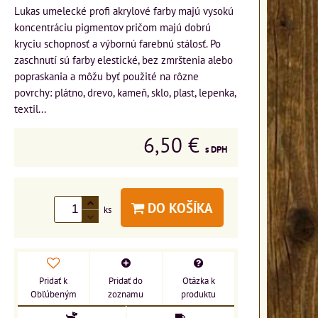
Lukas umelecké profi akrylové farby majú vysokú
koncentráciu pigmentov pričom majú dobrú
kryciu schopnosť a výbornú farebnú stálosť. Po
zaschnutí sú farby elestické, bez zmrštenia alebo
popraskania a môžu byť použité na rôzne
povrchy: plátno, drevo, kameň, sklo, plast, lepenka,
textil...
6,50 €
s DPH
DO KOŠÍKA
ks
Pridať k
Pridať do
Otázka k
Obľúbeným
zoznamu
produktu