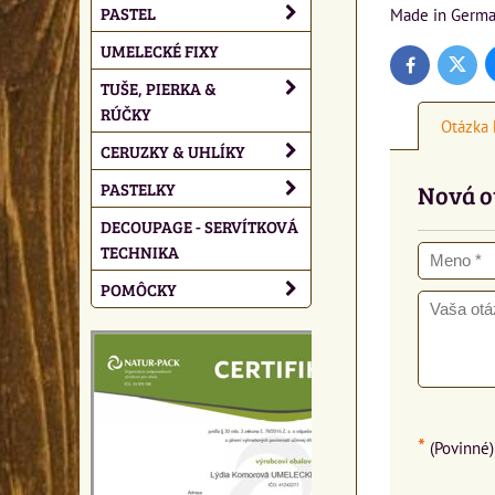
PASTEL
Made in Germa
UMELECKÉ FIXY
Twitte
Facebook
TUŠE, PIERKA &
RÚČKY
Otázka 
CERUZKY & UHLÍKY
PASTELKY
Nová o
DECOUPAGE - SERVÍTKOVÁ
TECHNIKA
POMÔCKY
*
(Povinné)