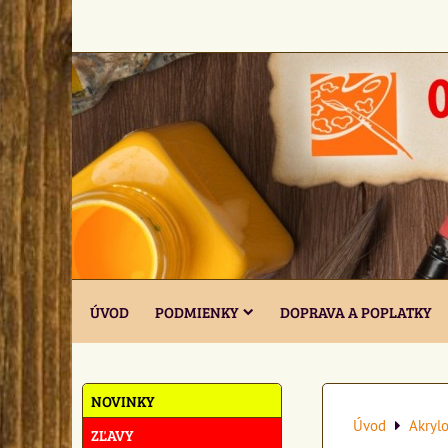
ÚVOD
PODMIENKY
DOPRAVA A POPLATKY
NOVINKY
Úvod
Akrylo
ZĽAVY