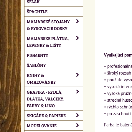
ŠELAK
ŠPACHTLE
MALIARSKÉ STOJANY
& RYSOVACIE DOSKY
MALIARSKE PLÁTNA,
LEPENKY & LIŠTY
PIGMENTY
Vynikajúci pom
ŠABLÓNY
• profesionálna
• široký rozsa
KNIHY &
• použitie vys
OMAĽOVÁNKY
• vysoká intenzi
GRAFIKA - RYDLÁ,
• vysoká pružn
DLÁTKA, VALČEKY,
• stredná husto
FARBY & LINO
• rýchlo schnú
• po zaschnutí
SKICÁRE & PAPIERE
Farba je balená
MODELOVANIE