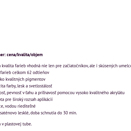
er: cena/kvalita/objem
 kvalita farieb vhodná nie len pre začiatočníkov, ale i skúsených umelc
h farieb celkom 62 odtieňov
oko kvalitných pigmentov
ta farby, lesk a svetlostálosť
osť, pevnosť v ťahu a priľnavosť pomocou vysoko kvalitného akrylátu
ta pre široký rozsah aplikácií
ce, vodou riediteľné
 saténovo lesklé, doba schnutia do 30 min.
 v plastovej tube.