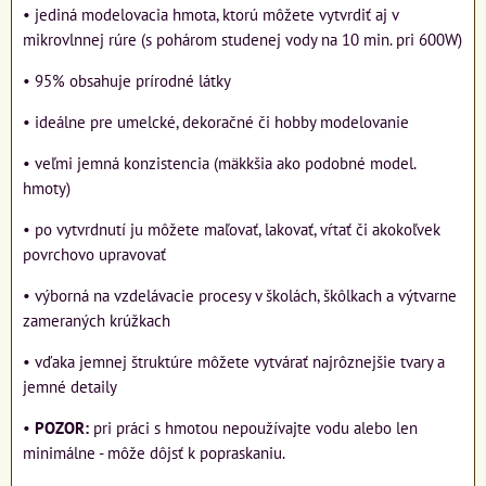
• jediná modelovacia hmota, ktorú môžete vytvrdiť aj v
mikrovlnnej rúre (s pohárom studenej vody na 10 min. pri 600W)
• 95% obsahuje prírodné látky
• ideálne pre umelcké, dekoračné či hobby modelovanie
• veľmi jemná konzistencia (mäkkšia ako podobné model.
hmoty)
• po vytvrdnutí ju môžete maľovať, lakovať, vŕtať či akokoľvek
povrchovo upravovať
• výborná na vzdelávacie procesy v školách, škôlkach a výtvarne
zameraných krúžkach
• vďaka jemnej štruktúre môžete vytvárať najrôznejšie tvary a
jemné detaily
•
POZOR:
pri práci s hmotou nepoužívajte vodu alebo len
minimálne - môže dôjsť k popraskaniu.