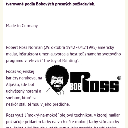
tvarované podľa Bobových presných požiadaviek.
Made in Germany
Robert Ross Norman (29. októbra 1942 - 04.7.1995) americký
maliar, inštruktora umenia, tvorca a hostiteľ známeho svetového
programu v televízi "The Joy of Painting".
Počas vojenskej
kariéry narukoval na
Aljašku, kde bol
uchvátený horami a
snehom, ktoré sa
neskôr stali témou v jeho predlohe.
Ross využil "mokrý-na-mokré" olejovú technikou, v ktorej maliar
pokračuje pridaním farby na vrch ešte mokrej farby skôr ako by
mal čakať dlhý čas, aby každá vrstva laku zaschla. Kombináciou