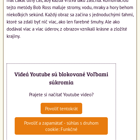
tejto metódy Bob Ross maľuje stromy, vodu, mraky a hory behom
niekoľkých sekúnd. Každý obraz sa začína s jednoduchými ťahmi,
ktoré sa zdali byť nič viac, ako len farebné šmuhy. Ale ako
dodával viac a viac úderov, z obrazov vznikali krásne a zložité
krajiny.
Videá Youtube sú blokované Voľbami
súkromia
Prajete si načítať Youtube video?
Povoliť tentokrát
Povoliť a zapamätať - súhlas s druhom
cookie: Funkčné