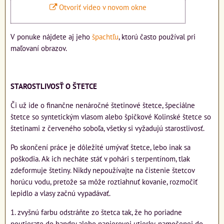
Otvoriť video v novom okne
V ponuke nájdete aj jeho
špachtľu
, ktorú často používal pri
maľovaní obrazov.
STAROSTLIVOSŤ O ŠTETCE
Či už ide o finančne nenáročné štetinové štetce, špeciálne
štetce so syntetickým vlasom alebo špičkové Kolinské štetce so
štetinami z červeného soboľa, všetky si vyžadujú starostlivosť.
Po skončení práce je dôležité umývať štetce, lebo inak sa
poškodia. Ak ich necháte stáť v pohári s terpentínom, tlak
zdeformuje štetiny. Nikdy nepoužívajte na čistenie štetcov
horúcu vodu, pretože sa môže roztiahnuť kovanie, rozmočiť
lepidlo a vlasy začnú vypadávať.
1. zvyšnú farbu odstráňte zo štetca tak, že ho poriadne
poutierate do handry alebo papierovej utierky, namočenej do