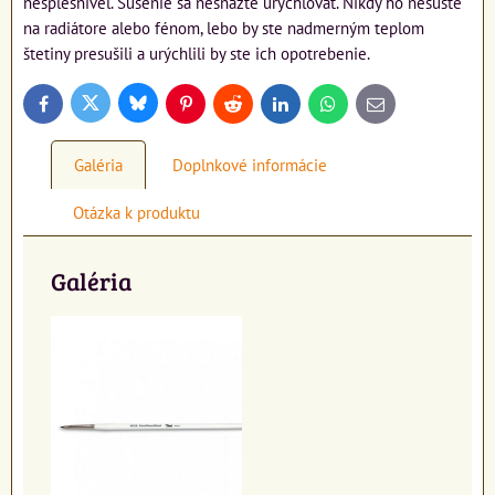
nesplesnivel. Sušenie sa nesnažte urýchľovať. Nikdy ho nesušte
na radiátore alebo fénom, lebo by ste nadmerným teplom
štetiny presušili a urýchlili by ste ich opotrebenie.
Bluesky
Twitter
Facebook
Pinterest
Reddit
LinkedIn
WhatsApp
E-
mail
Galéria
Doplnkové informácie
Otázka k produktu
Galéria