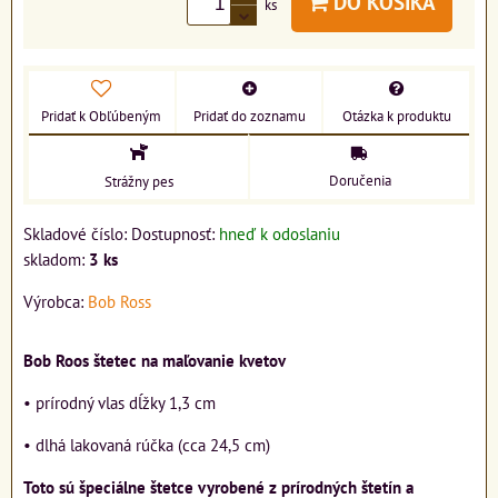
DO KOŠÍKA
ks
Pridať k Obľúbeným
Pridať do zoznamu
Otázka k produktu
Doručenia
Strážny pes
Skladové číslo:
Dostupnosť:
hneď k odoslaniu
skladom:
3
ks
Výrobca:
Bob Ross
Bob Roos štetec na maľovanie kvetov
• prírodný vlas dĺžky 1,3 cm
• dlhá lakovaná rúčka (cca 24,5 cm)
Toto sú špeciálne štetce vyrobené z prírodných štetín a