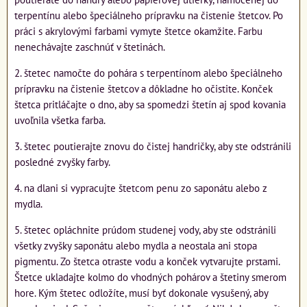
terpentínu alebo špeciálneho prípravku na čistenie štetcov. Po
práci s akrylovými farbami vymyte štetce okamžite. Farbu
nenechávajte zaschnúť v štetinách.
2. štetec namočte do pohára s terpentínom alebo špeciálneho
prípravku na čistenie štetcov a dôkladne ho očistite. Konček
štetca pritláčajte o dno, aby sa spomedzi štetín aj spod kovania
uvoľnila všetka farba.
3. štetec poutierajte znovu do čistej handričky, aby ste odstránili
posledné zvyšky farby.
4. na dlani si vypracujte štetcom penu zo saponátu alebo z
mydla.
5. štetec opláchnite prúdom studenej vody, aby ste odstránili
všetky zvyšky saponátu alebo mydla a neostala ani stopa
pigmentu. Zo štetca otraste vodu a konček vytvarujte prstami.
Štetce ukladajte kolmo do vhodných pohárov a štetiny smerom
hore. Kým štetec odložíte, musí byť dokonale vysušený, aby