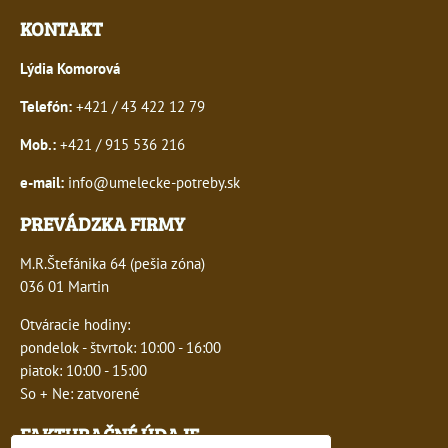
KONTAKT
Lýdia Komorová
Telefón:
+421 / 43 422 12 79
Mob.:
+421 / 915 536 216
e-mail:
info@umelecke-potreby.sk
PREVÁDZKA FIRMY
M.R.Štefánika 64 (pešia zóna)
036 01 Martin
Otváracie hodiny:
pondelok - štvrtok: 10:00 - 16:00
piatok: 10:00 - 15:00
So + Ne: zatvorené
FAKTURAČNÉ ÚDAJE